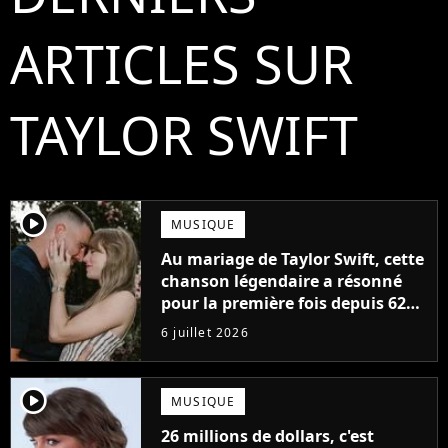
ARTICLES SUR
TAYLOR SWIFT
player2
MUSIQUE
Au mariage de Taylor Swift, cette
chanson légendaire a résonné
pour la première fois depuis 62
ans !
6 juillet 2026
player2
MUSIQUE
26 millions de dollars, c'est