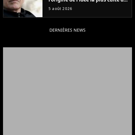
la série (et on ne parle pas du
5 août 2026
bateau)
DERNIÈRES NEWS