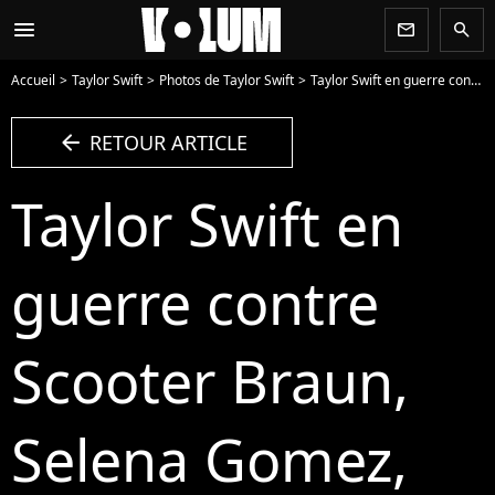
menu
newsletter
search
Accueil
Taylor Swift
Photos de Taylor Swift
Taylor Swift en guerre contre Scooter Braun, Selena Gomez, Lily Allen et Gigi Hadid réagissent - Photo
arrow_left
RETOUR ARTICLE
Taylor Swift en
guerre contre
Scooter Braun,
Selena Gomez,