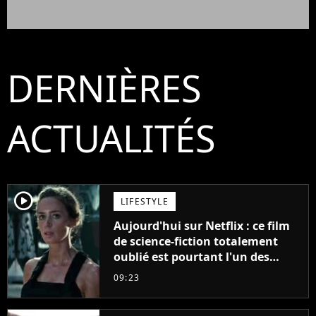
DERNIÈRES
ACTUALITÉS
player2
LIFESTYLE
Aujourd'hui sur Netflix : ce film
de science-fiction totalement
oublié est pourtant l'un des
meilleurs des années 2010
09:23