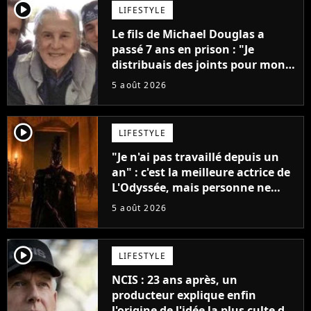
player2
LIFESTYLE
Le fils de Michael Douglas a
passé 7 ans en prison : "Je
distribuais des joints pour mon
père"
5 août 2026
player2
LIFESTYLE
"Je n'ai pas travaillé depuis un
an" : c'est la meilleure actrice de
L'Odyssée, mais personne ne
veut lui donner de rôle au
5 août 2026
cinéma
player2
LIFESTYLE
NCIS : 23 ans après, un
producteur explique enfin
l'origine de l'idée la plus culte de