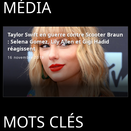
MÉDIA
Taylor Swift en guerre contre Scooter Braun
: Selena Gomez, Lily Allen et Gigi Hadid
réagissent
16 novembre 2019
MOTS CLÉS