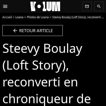
menu
newsletter
search
Accueil
Loana
Photos de Loana
Steevy Boulay (Loft Story), reconverti en chroniqueur de la bande à Ruquier. - Photo
arrow_left
RETOUR ARTICLE
Steevy Boulay
(Loft Story),
reconverti en
chroniqueur de