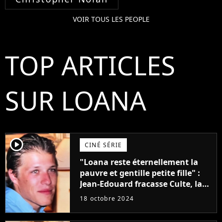
VOIR TOUS LES PEOPLE
TOP ARTICLES
SUR LOANA
player2
CINÉ SÉRIE
"Loana reste éternellement la
pauvre et gentille petite fille" :
Jean-Edouard fracasse Culte, la
série sur Loft Story, disponible
18 octobre 2024
sur Prime Video