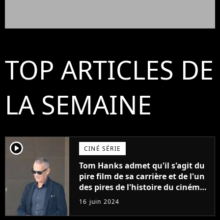
TOP ARTICLES DE
LA SEMAINE
player2
CINÉ SÉRIE
Tom Hanks admet qu'il s'agit du
pire film de sa carrière et de l'un
des pires de l'histoire du cinéma :
"L'un des films les plus
16 juin 2024
médiocres jamais réalisés"