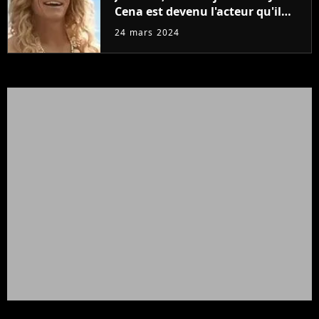
Cena est devenu l'acteur qu'il
rêvait d'être (et Ricky Stanicky le
24 mars 2024
prouve encore)