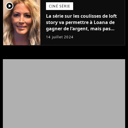
player2
CINÉ SÉRIE
La série sur les coulisses de loft
story va permettre à Loana de
gagner de l'argent, mais pas
beaucoup...
14 juillet 2024