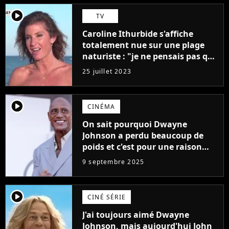
player2
TV
Caroline Ithurbide s'affiche
totalement nue sur une plage
naturiste : "je ne pensais pas que
j'arriverais à le faire..."
25 juillet 2023
player2
CINÉMA
On sait pourquoi Dwayne
Johnson a perdu beaucoup de
poids et c'est pour une raison
importante
9 septembre 2025
player2
CINÉ SÉRIE
J'ai toujours aimé Dwayne
Johnson, mais aujourd'hui John