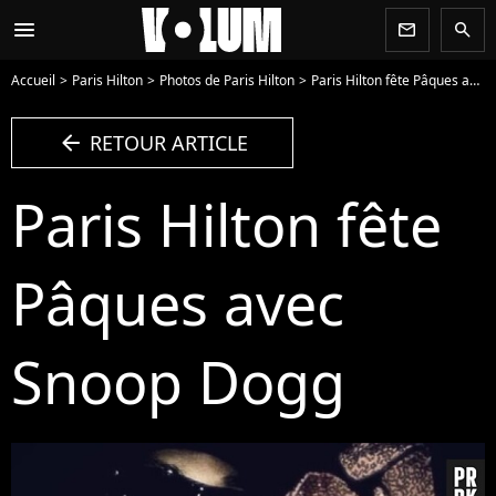
menu
newsletter
search
Accueil
Paris Hilton
Photos de Paris Hilton
Paris Hilton fête Pâques avec Snoop Dogg - Photo
arrow_left
RETOUR ARTICLE
Paris Hilton fête
Pâques avec
Snoop Dogg