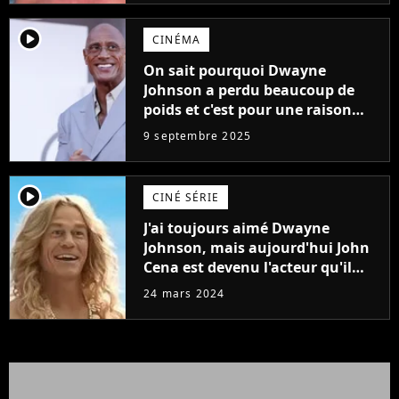
player2
CINÉMA
On sait pourquoi Dwayne
Johnson a perdu beaucoup de
poids et c'est pour une raison
importante
9 septembre 2025
player2
CINÉ SÉRIE
J'ai toujours aimé Dwayne
Johnson, mais aujourd'hui John
Cena est devenu l'acteur qu'il
rêvait d'être (et Ricky Stanicky le
24 mars 2024
prouve encore)