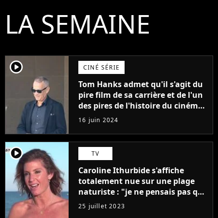
LA SEMAINE
player2
CINÉ SÉRIE
Tom Hanks admet qu'il s'agit du
pire film de sa carrière et de l'un
des pires de l'histoire du cinéma :
"L'un des films les plus
16 juin 2024
médiocres jamais réalisés"
player2
TV
Caroline Ithurbide s'affiche
totalement nue sur une plage
naturiste : "je ne pensais pas que
j'arriverais à le faire..."
25 juillet 2023