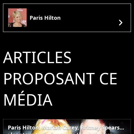
Paris Hilton
chevron_right
ARTICLES
PROPOSANT CE
MÉDIA
Paris Hilton, Mariah Carey, Britney Spears...