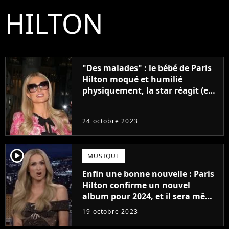
HILTON
"Des malades" : le bébé de Paris
Hilton moqué et humilié
physiquement, la star réagit (et
le sexisme est total)
24 octobre 2023
player2
MUSIQUE
Enfin une bonne nouvelle : Paris
Hilton confirme un nouvel
album pour 2024, et il sera même
produit par Sia !
19 octobre 2023