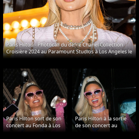
Paris Hilton - Photocall du défilé Chanel Collection
Croisière 2024 au Paramount Studios à Los Angeles le
9 mai 2023. © Olivier Borde / Bestimage
Paris Hilton sort de son
Paris Hilton à la sortie
concert au Fonda à Los
de son concert au
Angeles le 7 juin 2023.
Fonda Theater à Los