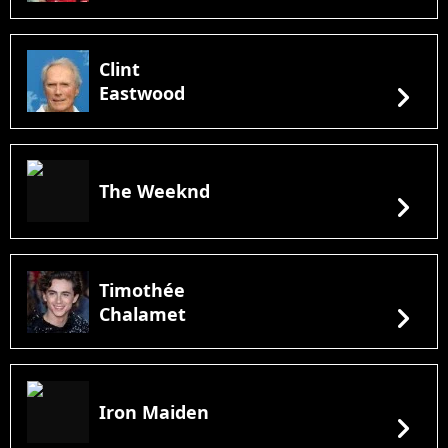
Clint
chevron_right
Eastwood
The Weeknd
chevron_right
Timothée
chevron_right
Chalamet
Iron Maiden
chevron_right