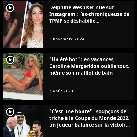
player2
Delphine Wespiser nue sur
Instagram : l'ex-chroniqueuse de
TPMP se déshabille
intégralement pour la bonne
cause (et ça ne plait pas à tout le
2 novembre 2024
monde)
player2
"Un été hot" : en vacances,
Caroline Margeridon oublie tout,
même son maillot de bain
7 août 2023
player2
"C'est une honte" : soupçons de
triche à la Coupe du Monde 2022,
un joueur balance sur la victoire
de l'Argentine de Lionel Messi et