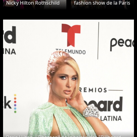
Nicky Hilton Rothschild
fashion show de la Paris
à la sortie du défilé de
Fashion Week 2024 le 3
mode prêt-à-porter
octobre 2023
Chanel Printemps/été
2024 lors de la Fashion
Week de Paris (PFW), au
Grand Palais Éphémère
Place Joffre, à Paris,
France, le 3 octobre
2023. © Christophe
Clovis/Bestimage