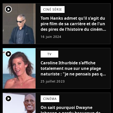
player2
CINÉ SÉRIE
Tom Hanks admet qu'il s'agit du
pire film de sa carrière et de l'un
des pires de l'histoire du cinéma :
"L'un des films les plus
16 juin 2024
médiocres jamais réalisés"
player2
TV
Caroline Ithurbide s'affiche
totalement nue sur une plage
naturiste : "je ne pensais pas que
j'arriverais à le faire..."
25 juillet 2023
player2
CINÉMA
On sait pourquoi Dwayne