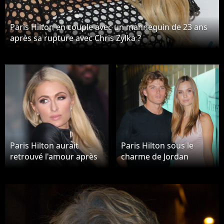
Paris Hilton en couple avec un mannequin de 23 ans
après sa rupture avec Chris Zylka ?
Paris Hilton aurait
Paris Hilton sous le
retrouvé l'amour après
charme de Jordan
sa rupture avec Chris
Barrett ?
Zylka