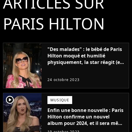
ARTICLES SUR
PARIS HILTON
"Des malades" : le bébé de Paris
Hilton moqué et humilié
physiquement, la star réagit (et
le sexisme est total)
24 octobre 2023
player2
MUSIQUE
Enfin une bonne nouvelle : Paris
Hilton confirme un nouvel
album pour 2024, et il sera même
produit par Sia !
19 octobre 2023