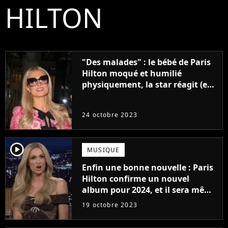
HILTON
"Des malades" : le bébé de Paris
Hilton moqué et humilié
physiquement, la star réagit (et
le sexisme est total)
24 octobre 2023
player2
MUSIQUE
Enfin une bonne nouvelle : Paris
Hilton confirme un nouvel
album pour 2024, et il sera même
produit par Sia !
19 octobre 2023