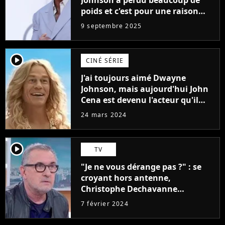
Johnson a perdu beaucoup de
poids et c'est pour une raison
importante
9 septembre 2025
player2
CINÉ SÉRIE
J'ai toujours aimé Dwayne
Johnson, mais aujourd'hui John
Cena est devenu l'acteur qu'il
rêvait d'être (et Ricky Stanicky le
24 mars 2024
prouve encore)
player2
TV
"Je ne vous dérange pas ?" : se
croyant hors antenne,
Christophe Dechavanne
embarrasse Emilie Tran Nguyen
7 février 2024
sur Franceinfo