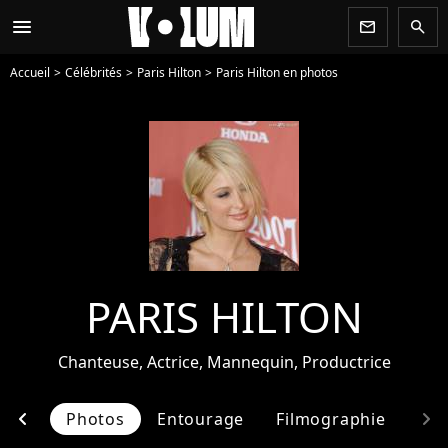
menu
newsletter
search
Accueil
Célébrités
Paris Hilton
Paris Hilton en photos
PARIS HILTON
Chanteuse, Actrice, Mannequin, Productrice
chevron_left
chevron_right
lités
Photos
Entourage
Filmographie