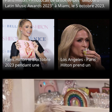
Paris Hilton. - Photocall de la soirée des "Billboard
Latin Music Awards 2023" à Miami, le 5 octobre 2023.
Paris Hilton le 8 octobre
Los Angeles - Paris
2023 pendant une
Hilton prend un
conférence de presse à
shotdans le Tonight
Mexico pour annoncer
Show.
le lancement d'une
collection de bijoux ©
2023 Jorge Nunez/The
Grosby Group Mexico
City