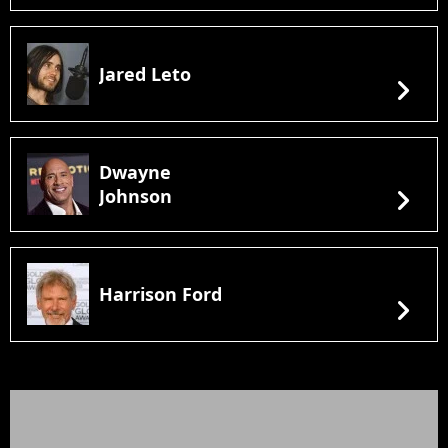
Jared Leto
chevron_right
Dwayne
chevron_right
Johnson
Harrison Ford
chevron_right