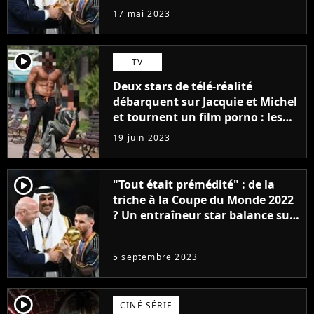
la FIFA
17 mai 2023
player2
TV
Deux stars de télé-réalité
débarquent sur Jacquie et Michel
et tournent un film porno : les
premières images du tournage
19 juin 2023
(exclu)
player2
"Tout était prémédité" : de la
triche à la Coupe du Monde 2022
? Un entraîneur star balance sur
la victoire de l'Argentine de
Lionel Messi et la FIFA
5 septembre 2023
player2
CINÉ SÉRIE