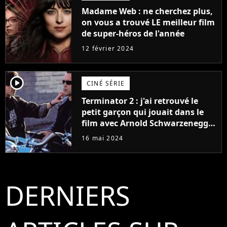
Madame Web : ne cherchez plus,
on vous a trouvé LE meilleur film
de super-héros de l'année
12 février 2024
player2
CINÉ SÉRIE
Terminator 2 : j'ai retrouvé le
petit garçon qui jouait dans le
film avec Arnold Schwarzenegger
et il a sacrément changé !
16 mai 2024
DERNIERS