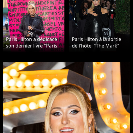
Paris Hilton a dédicacé
Paris Hilton à la sortie
son dernier livre "Paris:
de l'hôtel "The Mark"
The memoir" à Los
pour se rendre à la
Angeles le 22 mars 2023.
soirée du "MET Gala
2023" à New York City,
New York, Etats-Unis, le
1er mai 2023.