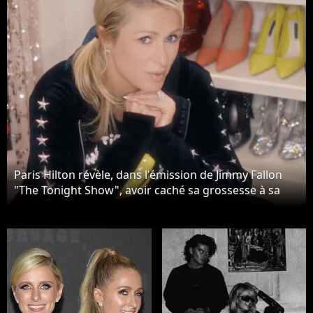
Paris Hilton révèle, dans l'émission de Jimmy Fallon
"The Tonight Show", avoir caché sa grossesse à sa
mère. Ce n'est qu'au moment de la naissance de
Phoenix en janvier 2023 que Kathy Hilton a découvert
qu'elle était grand-mère, comme on peut le voir dans
la série de télé-réalité, "Paris in Love". Le 18 octobre
2023.