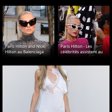
Paris Hilton and Nicki
Paris Hilton - Les
Hilton au Balenciaga
célébrités assistent au
Show à Paris, en France
défilé Valentino
"Collection Prêt-à-Porter
Printemps/Eté 2024"
lors de la Fashion Week
de Paris (PFW), le 1er
octobre 2023.