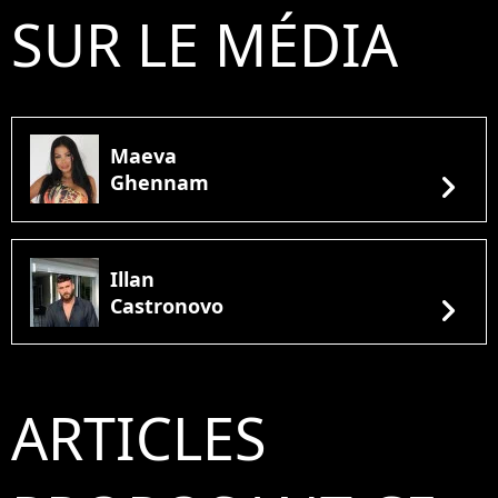
SUR LE MÉDIA
Maeva
chevron_right
Ghennam
Illan
chevron_right
Castronovo
ARTICLES