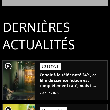
DERNIÈRES
ACTUALITÉS
player2
LIFESTYLE
Ce soir à la télé : noté 24%, ce
film de science-fiction est
complètement raté, mais il
aurait pu être encore pire à
7 août 2026
cause de son acteur
player2
COLLECTIONS