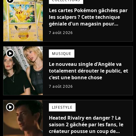
Les cartes Pokémon gâchées par
les scalpers ? Cette technique
géniale d'un magasin pour
ruiner les revendeurs
7 août 2026
player2
MUSIQUE
Le nouveau single d'Angèle va
totalement dérouter le public, et
c'est une bonne chose
7 août 2026
player2
LIFESTYLE
Heated Rivalry en danger ? La
saison 2 gâchée par les fans, le
créateur pousse un coup de