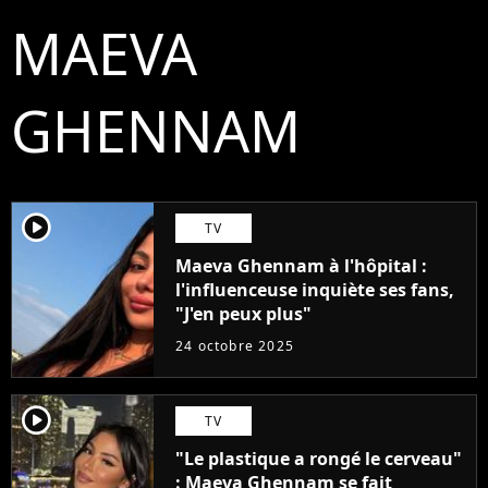
MAEVA
GHENNAM
player2
TV
Maeva Ghennam à l'hôpital :
l'influenceuse inquiète ses fans,
"J'en peux plus"
24 octobre 2025
player2
TV
"Le plastique a rongé le cerveau"
: Maeva Ghennam se fait