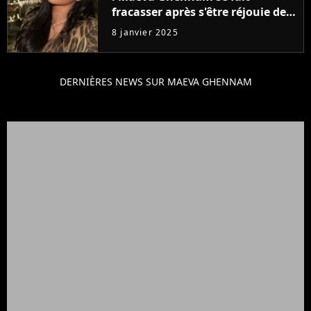
fracasser après s'être réjouie de
la disparition de Jean-Marie Le
8 janvier 2025
Pen, elle répond et fait encore
polémique
DERNIÈRES NEWS SUR MAEVA GHENNAM