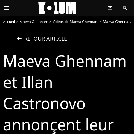
menu
newsletter
search
Accueil
Maeva Ghennam
Vidéos de Maeva Ghennam
Maeva Ghennam et Illan Castronovo annonçent leur réconcialiation en vidéo sur Instagram - Vidéo
arrow_left
RETOUR ARTICLE
Maeva Ghennam
et Illan
Castronovo
annonçent leur