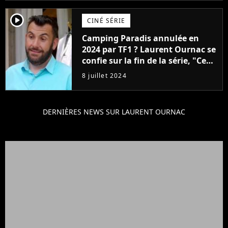
player2
CINÉ SÉRIE
Camping Paradis annulée en
2024 par TF1 ? Laurent Ournac se
confie sur la fin de la série, "Ce
serait formidable qu'on..."
8 juillet 2024
DERNIÈRES NEWS SUR LAURENT OURNAC