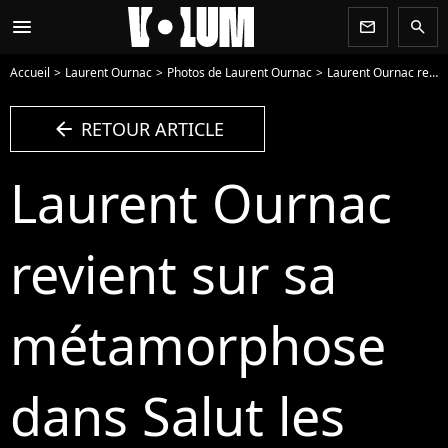
menu
newsletter
search
Accueil
Laurent Ournac
Photos de Laurent Ournac
Laurent Ournac revient sur sa métamorphose dans Salut les terriens, le 8 novembre 2015, sur Canal + - Photo
arrow_left
RETOUR ARTICLE
Laurent Ournac
revient sur sa
métamorphose
dans Salut les