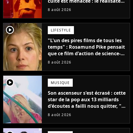
culte est menacée : le réalisateur
claque la porte pour "différends
8 août 2026
créatifs"
player2
LIFESTYLE
"L'un des pires films de tous les
temps" : Rosamund Pike pensait
que ce film d'action de science-
fiction avec Dwayne Johnson
8 août 2026
mettrait fin à sa carrière
player2
MUSIQUE
Son ascenseur s'est écrasé : cette
star de la pop aux 13 milliards
d'écoutes a failli nous quitter, "Je
pensais ne plus jamais chanter"
8 août 2026