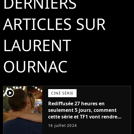
DERNIERS
ARTICLES SUR
LAURENT
OURNAC
player2
CINÉ SÉRIE
Rediffusée 27 heures en
seulement 5 jours, comment
cette série et TF1 vont rendre
fous les téléspectateurs cet été
16 juillet 2024