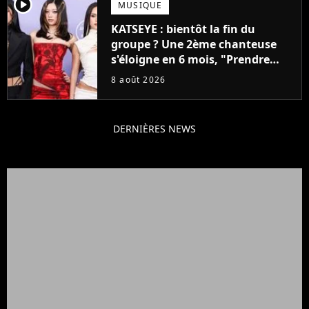
player2
MUSIQUE
KATSEYE : bientôt la fin du
groupe ? Une 2ème chanteuse
s'éloigne en 6 mois, "Prendre
cette décision n’a pas été facile"
8 août 2026
DERNIÈRES NEWS