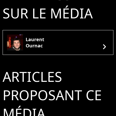
SUR LE MÉDIA
Laurent
chevron_right
Ournac
ARTICLES
PROPOSANT CE
MÉDIA