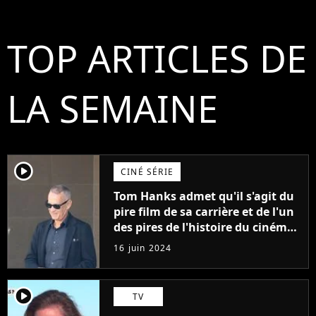
TOP ARTICLES DE
LA SEMAINE
player2
CINÉ SÉRIE
Tom Hanks admet qu'il s'agit du
pire film de sa carrière et de l'un
des pires de l'histoire du cinéma :
"L'un des films les plus
16 juin 2024
médiocres jamais réalisés"
player2
TV