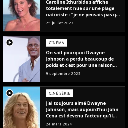
Caroline Ithurbide s'affiche
totalement nue sur une plage
naturiste : "je ne pensais pas que
j'arriverais à le faire..."
25 juillet 2023
player2
CINÉMA
On sait pourquoi Dwayne
Johnson a perdu beaucoup de
poids et c'est pour une raison
importante
9 septembre 2025
player2
CINÉ SÉRIE
J'ai toujours aimé Dwayne
Johnson, mais aujourd'hui John
Cena est devenu l'acteur qu'il
rêvait d'être (et Ricky Stanicky le
24 mars 2024