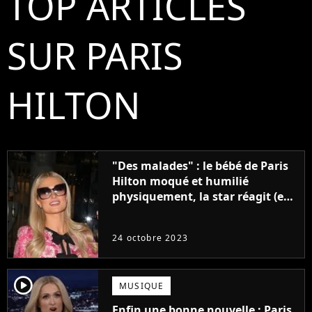
TOP ARTICLES
SUR PARIS
HILTON
"Des malades" : le bébé de Paris
Hilton moqué et humilié
physiquement, la star réagit (et
le sexisme est total)
24 octobre 2023
player2
MUSIQUE
Enfin une bonne nouvelle : Paris