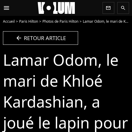
menu
newsletter
search
Accueil
Paris Hilton
Photos de Paris Hilton
Lamar Odom, le mari de Khloé Kardashian, a joué le lapin pour cacher les oeufs - Photo
arrow_left
RETOUR ARTICLE
Lamar Odom, le
mari de Khloé
Kardashian, a
joué le lapin pour