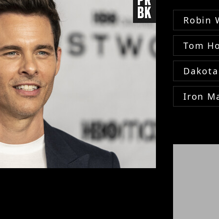
Robin 
Tom Ho
Dakota
Iron M