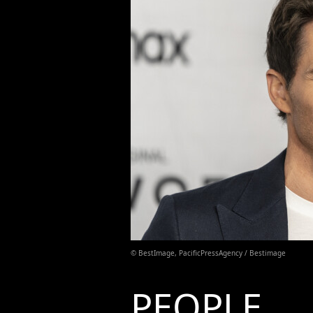
© BestImage, PacificPressAgency / Bestimage
PEOPLE