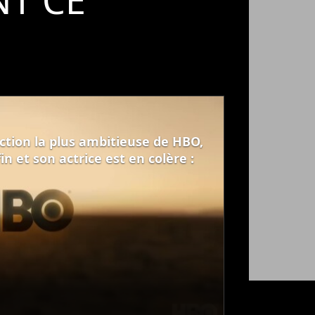
fiction la plus ambitieuse de HBO,
in et son actrice est en colère :