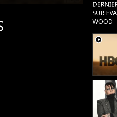
DERNIER
SUR EV
S
WOOD
player2