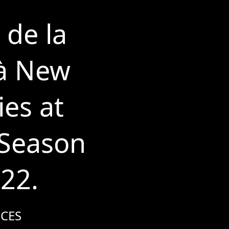
 de la
 à New
ies at
(Season
022.
CES