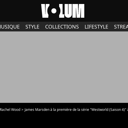
USIQUE
STYLE
COLLECTIONS
LIFESTYLE
STRE
 Rachel Wood
James Marsden à la première de la série "Westworld (Saison 4)" à New York, le 21 juin 2022. Celebrities at t