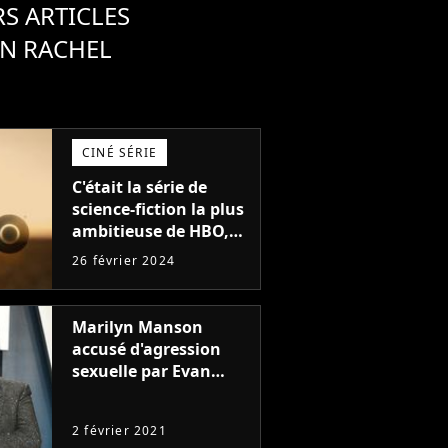
S ARTICLES
AN RACHEL
CINÉ SÉRIE
C'était la série de
science-fiction la plus
ambitieuse de HBO,
mais elle n'aura
26 février 2024
jamais de fin et son
actrice est en colère :
"Ca m'empêche de
Marilyn Manson
dormir"
accusé d'agression
sexuelle par Evan
Rachel Wood : son
label et des séries le
2 février 2021
lâchent