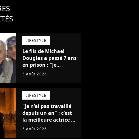
RES
ITÉS
LIFESTYLE
Le fils de Michael
Douglas a passé 7 ans
en prison : "Je
distribuais des joints
5 août 2026
pour mon père"
LIFESTYLE
"Je n'ai pas travaillé
depuis un an" : c'est
la meilleure actrice de
L'Odyssée, mais
5 août 2026
personne ne veut lui