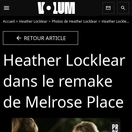
menu
newsletter
search
Accueil
Heather Locklear
Photos de Heather Locklear
Heather Locklear dans le remake de Melrose Place - Photo
arrow_left
RETOUR ARTICLE
Heather Locklear
dans le remake
de Melrose Place