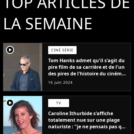
TOP ARTICLES DE
LA SEMAINE
player2
CINÉ SÉRIE
Tom Hanks admet qu'il s'agit du
pire film de sa carrière et de l'un
des pires de l'histoire du cinéma :
"L'un des films les plus
16 juin 2024
médiocres jamais réalisés"
player2
TV
Caroline Ithurbide s'affiche
totalement nue sur une plage
naturiste : "je ne pensais pas que
j'arriverais à le faire..."