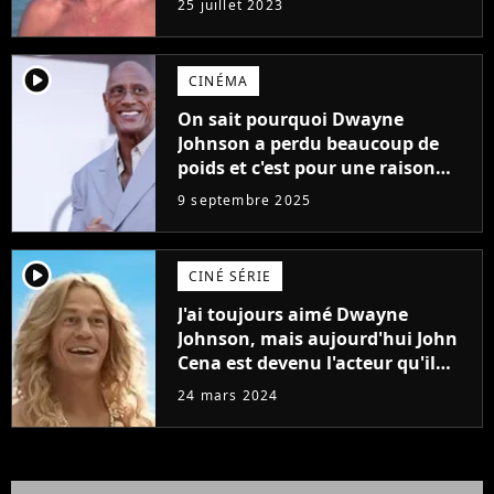
25 juillet 2023
player2
CINÉMA
On sait pourquoi Dwayne
Johnson a perdu beaucoup de
poids et c'est pour une raison
importante
9 septembre 2025
player2
CINÉ SÉRIE
J'ai toujours aimé Dwayne
Johnson, mais aujourd'hui John
Cena est devenu l'acteur qu'il
rêvait d'être (et Ricky Stanicky le
24 mars 2024
prouve encore)