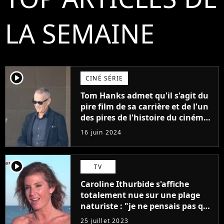
LA SEMAINE
player2
CINÉ SÉRIE
Tom Hanks admet qu'il s'agit du
pire film de sa carrière et de l'un
des pires de l'histoire du cinéma :
"L'un des films les plus
16 juin 2024
médiocres jamais réalisés"
player2
TV
Caroline Ithurbide s'affiche
totalement nue sur une plage
naturiste : "je ne pensais pas que
j'arriverais à le faire..."
25 juillet 2023