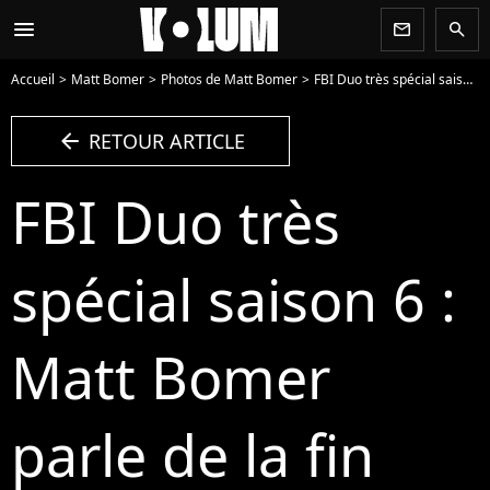
menu
newsletter
search
Accueil
Matt Bomer
Photos de Matt Bomer
FBI Duo très spécial saison 6 : Matt Bomer parle de la fin - Photo
arrow_left
RETOUR ARTICLE
FBI Duo très
spécial saison 6 :
Matt Bomer
parle de la fin