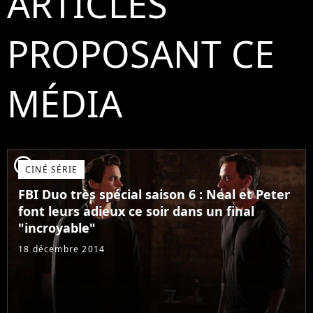
ARTICLES
PROPOSANT CE
MÉDIA
player2
CINÉ SÉRIE
FBI Duo très spécial saison 6 : Neal et Peter
font leurs adieux ce soir dans un final
"incroyable"
18 décembre 2014