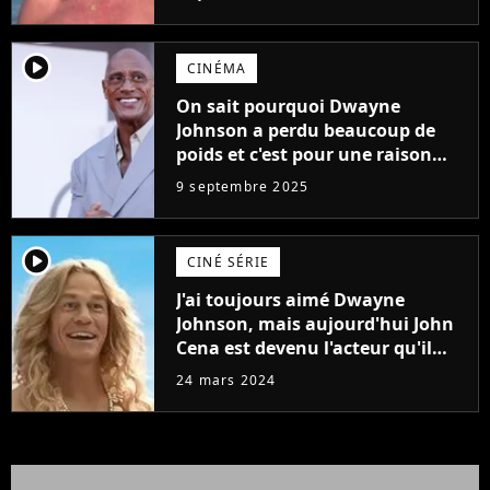
player2
CINÉMA
On sait pourquoi Dwayne
Johnson a perdu beaucoup de
poids et c'est pour une raison
importante
9 septembre 2025
player2
CINÉ SÉRIE
J'ai toujours aimé Dwayne
Johnson, mais aujourd'hui John
Cena est devenu l'acteur qu'il
rêvait d'être (et Ricky Stanicky le
24 mars 2024
prouve encore)