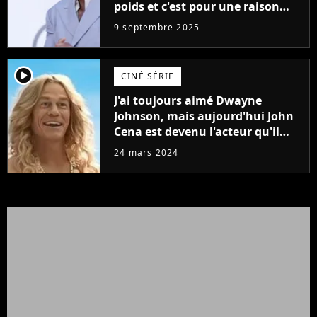
poids et c'est pour une raison
importante
9 septembre 2025
player2
CINÉ SÉRIE
J'ai toujours aimé Dwayne
Johnson, mais aujourd'hui John
Cena est devenu l'acteur qu'il
rêvait d'être (et Ricky Stanicky le
24 mars 2024
prouve encore)