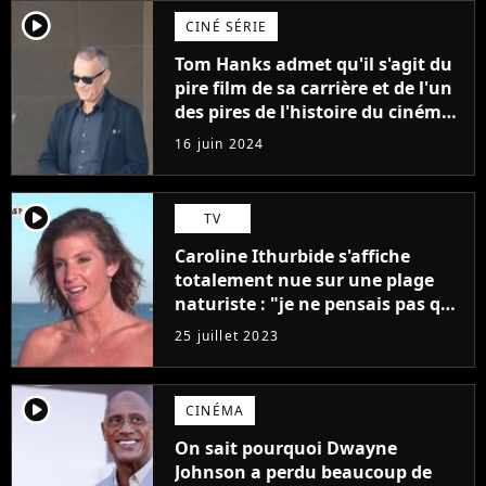
player2
CINÉ SÉRIE
Tom Hanks admet qu'il s'agit du
pire film de sa carrière et de l'un
des pires de l'histoire du cinéma :
"L'un des films les plus
16 juin 2024
médiocres jamais réalisés"
player2
TV
Caroline Ithurbide s'affiche
totalement nue sur une plage
naturiste : "je ne pensais pas que
j'arriverais à le faire..."
25 juillet 2023
player2
CINÉMA
On sait pourquoi Dwayne
Johnson a perdu beaucoup de