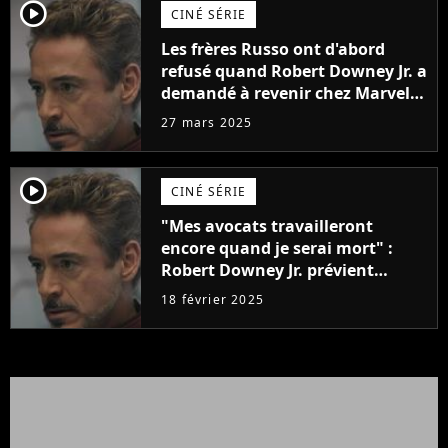
player2
CINÉ SÉRIE
Les frères Russo ont d'abord
refusé quand Robert Downey Jr. a
demandé à revenir chez Marvel
pour Avengers 5 : "Nous avons
27 mars 2025
résisté pendant un moment"
player2
CINÉ SÉRIE
"Mes avocats travailleront
encore quand je serai mort" :
Robert Downey Jr. prévient
Marvel, et tout le monde, qu'il ne
18 février 2025
sera pas un acteur créé par IA