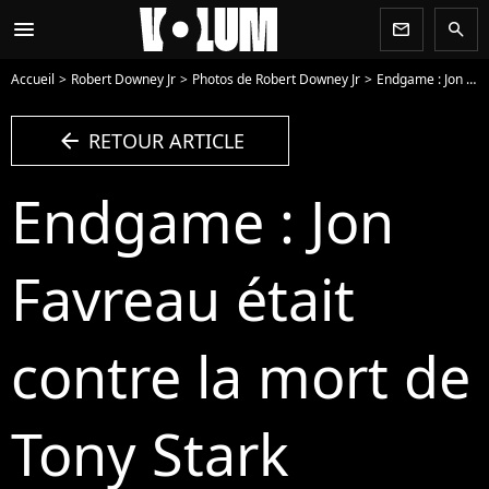
menu
newsletter
search
Accueil
Robert Downey Jr
Photos de Robert Downey Jr
Endgame : Jon Favreau était contre la mort de Tony Stark - Photo
arrow_left
RETOUR ARTICLE
Endgame : Jon
Favreau était
contre la mort de
Tony Stark