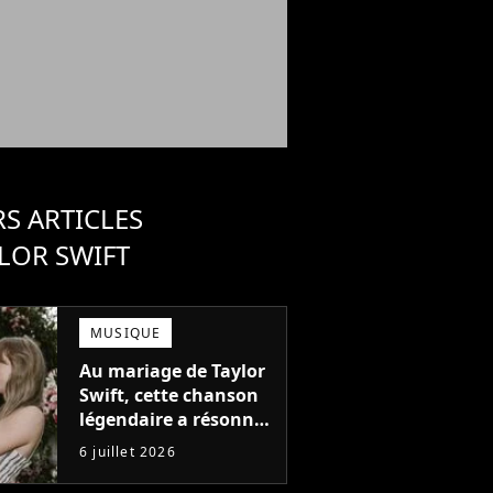
S ARTICLES
LOR SWIFT
MUSIQUE
Au mariage de Taylor
Swift, cette chanson
légendaire a résonné
pour la première fois
6 juillet 2026
depuis 62 ans !