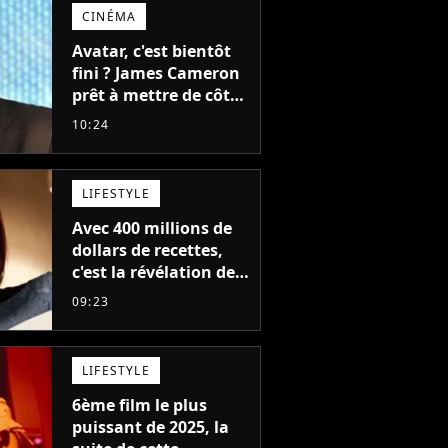
CINÉMA
Avatar, c'est bientôt
fini ? James Cameron
prêt à mettre de côté
sa saga de science-
10:24
fiction aux 6 milliards
de recettes
LIFESTYLE
Avec 400 millions de
dollars de recettes,
c'est la révélation de
2026 au cinéma : cette
09:23
actrice adorée prête à
remplacer Jennifer
Lawrence chez Marvel
LIFESTYLE
6ème film le plus
puissant de 2025, la