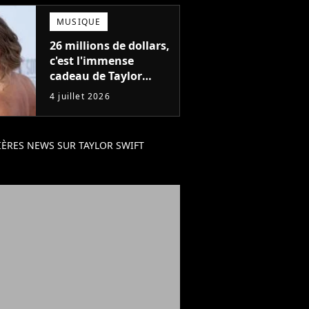
MUSIQUE
26 millions de dollars,
c'est l'immense
cadeau de Taylor
Swift et Travis Kelce
4 juillet 2026
pour leur mariage
ÈRES NEWS SUR TAYLOR SWIFT