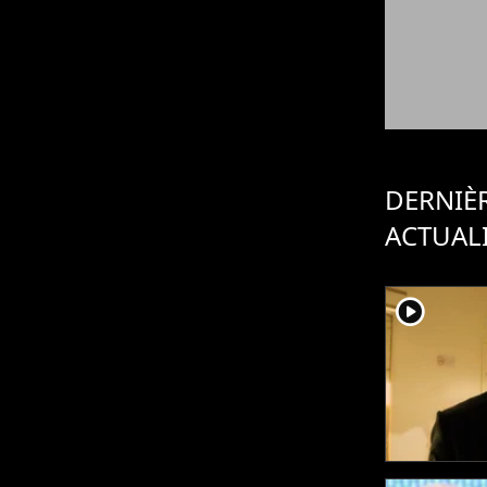
DERNIÈ
ACTUAL
player2