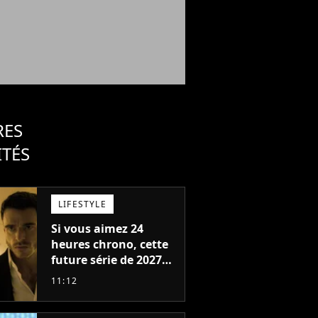
RES
ITÉS
LIFESTYLE
Si vous aimez 24
heures chrono, cette
future série de 2027
va devenir votre
11:12
nouvelle obsession