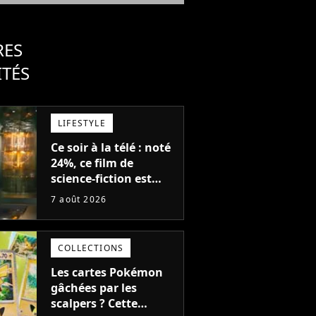
RES
ITÉS
LIFESTYLE
Ce soir à la télé : noté
24%, ce film de
science-fiction est
complètement raté,
7 août 2026
mais il aurait pu être
encore pire à cause de
son acteur
COLLECTIONS
Les cartes Pokémon
gâchées par les
scalpers ? Cette