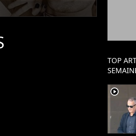
S
TOP ART
SEMAIN
player2