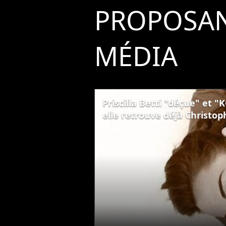
PROPOSAN
MÉDIA
Priscilla Betti "déçue" et 
elle retrouve déjà Christop
28 décembre 2015