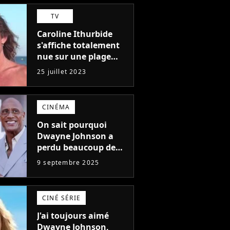
plus médiocres jamais
TV
réalisés"
Caroline Ithurbide
s'affiche totalement
nue sur une plage
naturiste : "je ne
25 juillet 2023
pensais pas que
j'arriverais à le
faire..."
CINÉMA
On sait pourquoi
Dwayne Johnson a
perdu beaucoup de
poids et c'est pour
9 septembre 2025
une raison
importante
CINÉ SÉRIE
J'ai toujours aimé
Dwayne Johnson,