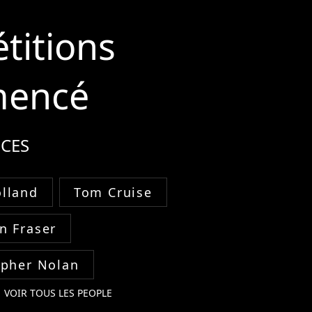
étitions
mencé
CES
lland
Tom Cruise
n Fraser
opher Nolan
VOIR TOUS LES PEOPLE