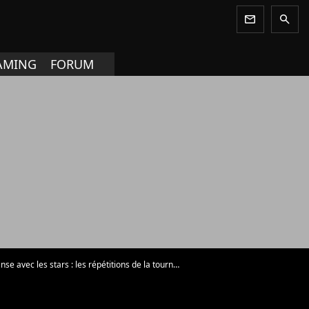
newsletter
search
AMING
FORUM
e avec les stars : les répétitions de la tournée 2016 ont commencé - Photo