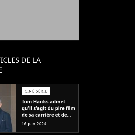
ICLES DE LA
E
CINÉ SÉRIE
Tom Hanks admet
qu'il s'agit du pire film
de sa carrière et de
l'un des pires de
16 juin 2024
l'histoire du cinéma :
"L'un des films les