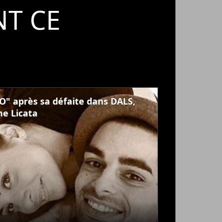
T CE
"KO" après sa défaite dans DALS,
he Licata