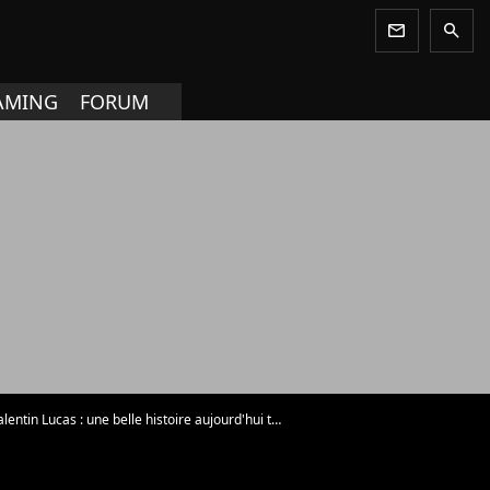
newsletter
search
AMING
FORUM
 Lucas : une belle histoire aujourd'hui terminée - Photo