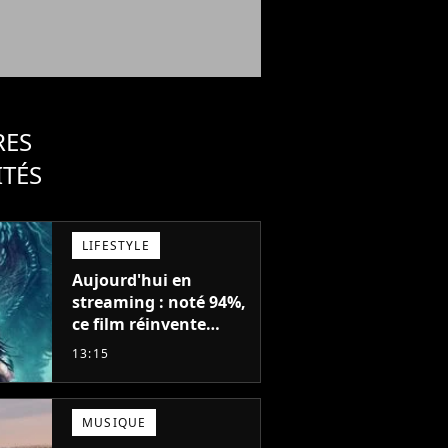
RES
ITÉS
LIFESTYLE
Aujourd'hui en
streaming : noté 94%,
ce film réinvente
complètement cette
13:15
franchise de science-
fiction vieille de 40
ans
MUSIQUE