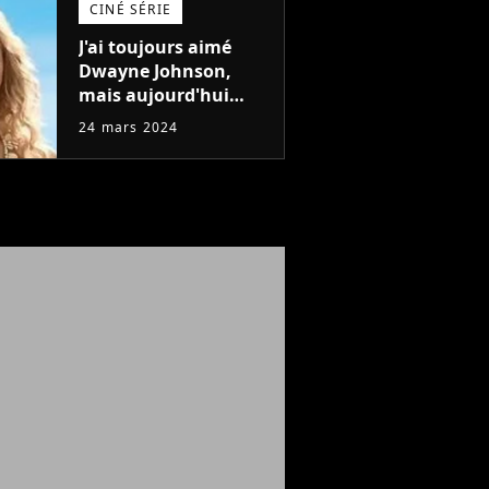
CINÉ SÉRIE
J'ai toujours aimé
Dwayne Johnson,
mais aujourd'hui
John Cena est devenu
24 mars 2024
l'acteur qu'il rêvait
d'être (et Ricky
Stanicky le prouve
encore)