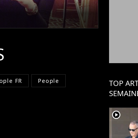
S
ople FR
People
TOP ART
SEMAIN
player2