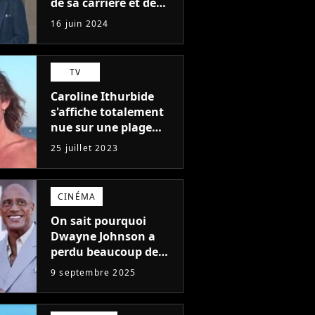
de sa carrière et de
l'un des pires de
16 juin 2024
l'histoire du cinéma :
"L'un des films les
plus médiocres jamais
TV
réalisés"
Caroline Ithurbide
s'affiche totalement
nue sur une plage
naturiste : "je ne
25 juillet 2023
pensais pas que
j'arriverais à le
faire..."
CINÉMA
On sait pourquoi
Dwayne Johnson a
perdu beaucoup de
poids et c'est pour
9 septembre 2025
une raison
importante