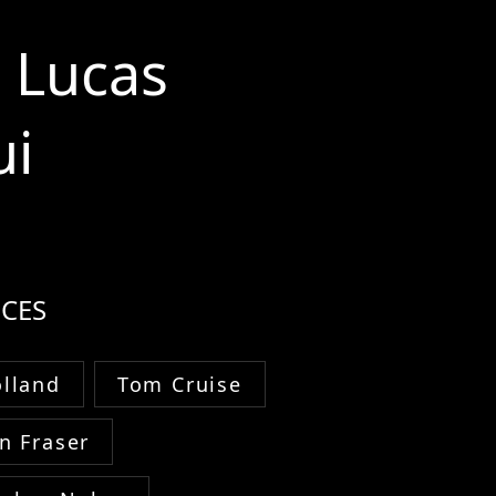
n Lucas
ui
CES
lland
Tom Cruise
n Fraser