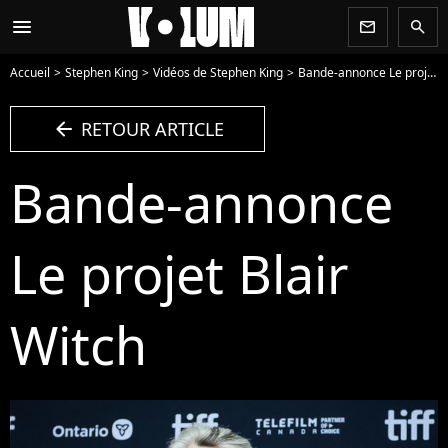
menu
newsletter
search
Accueil
Stephen King
Vidéos de Stephen King
Bande-annonce Le projet Blair Witch - Vidéo
arrow_left
RETOUR ARTICLE
Bande-annonce
Le projet Blair
Witch