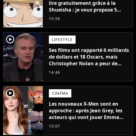
lire gratuitement grâce à la
Shueisha : je vous propose 5
mangas jamais sortis en France
15:59
à découvrir absolument
player2
LIFESTYLE
Ses films ont rapporté 6 milliards
de dollars et 18 Oscars, mais
Christopher Nolan a peur de
tourner un genre de films très
14:46
particulier
player2
CINÉMA
Les nouveaux X-Men sont en
approche : après Jean Grey, les
acteurs qui vont jouer Emma
Frost et Cyclope trouvés !
13:07