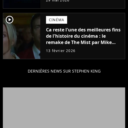
29 mai 2026
player2
CINÉMA
Ca reste l'une des meilleures fins
de l'histoire du cinéma : le
remake de The Mist par Mike
Flanagan intrigue déjà les fans
13 février 2026
de Stephen King
DERNIÈRES NEWS SUR STEPHEN KING