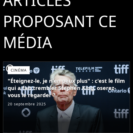
PROPOSANT CE
MÉDIA
player2
CINÉMA
"Éteignez-le, je n'en peux plus" : c'est le film
qui a fait trembler Stephen King, oserez-
vous le regarder ?
20 septembre 2025