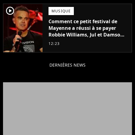
player2
MUSIQUE
Comment ce petit festival de
Mayenne a réussi à se payer
Robbie Williams, Jul et Damso
cette année ?
12:23
DERNIÈRES NEWS