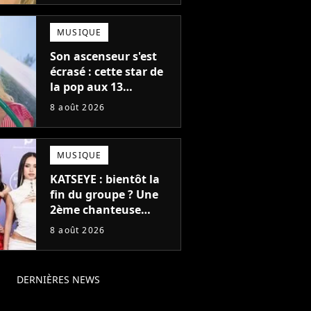
fiction avec Dwayne
Johnson mettrait fin à
MUSIQUE
sa carrière
Son ascenseur s'est
écrasé : cette star de
la pop aux 13
milliards d'écoutes a
8 août 2026
failli nous quitter, "Je
pensais ne plus
jamais chanter"
MUSIQUE
KATSEYE : bientôt la
fin du groupe ? Une
2ème chanteuse
s'éloigne en 6 mois,
8 août 2026
"Prendre cette
décision n’a pas été
facile"
DERNIÈRES NEWS