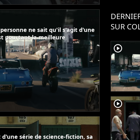
DERNIER
SUR COL
personne ne sait qu'il s'agit d'une
est pourtant la meilleure
player2
player2
t d'une série de science-fiction, sa