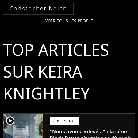
Christopher Nolan
VOIR TOUS LES PEOPLE
TOP ARTICLES
SUR KEIRA
KNIGHTLEY
player2
CINÉ SÉRIE
"Nous avons enlevé..." : la série