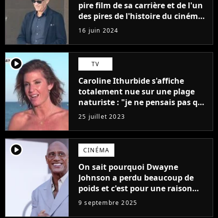
pire film de sa carrière et de l'un
des pires de l'histoire du cinéma :
"L'un des films les plus
16 juin 2024
médiocres jamais réalisés"
player2
TV
Caroline Ithurbide s'affiche
totalement nue sur une plage
naturiste : "je ne pensais pas que
j'arriverais à le faire..."
25 juillet 2023
player2
CINÉMA
On sait pourquoi Dwayne
Johnson a perdu beaucoup de
poids et c'est pour une raison
importante
9 septembre 2025