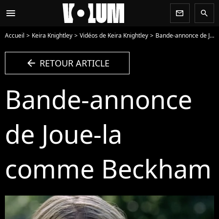
menu
newsletter
search
Accueil
Keira Knightley
Vidéos de Keira Knightley
Bande-annonce de Joue-la comme Beckham - Vidéo
arrow_left
RETOUR ARTICLE
Bande-annonce
de Joue-la
comme Beckham