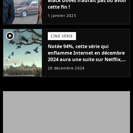
Black Doves n’aurait pas dû avoir
cette fin !
1 janvier 2025
player2
CINÉ SÉRIE
Notée 94%, cette série qui
enflamme Internet en décembre
2024 aura une suite sur Netflix,
les fans sont déjà heureux, "Les
20 décembre 2024
miracles arrivent", "J'ai dévoré la
saison 1"