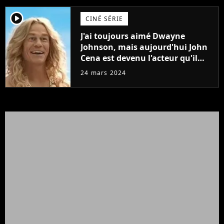
player2
CINÉ SÉRIE
J'ai toujours aimé Dwayne
Johnson, mais aujourd'hui John
Cena est devenu l'acteur qu'il
rêvait d'être (et Ricky Stanicky le
24 mars 2024
prouve encore)