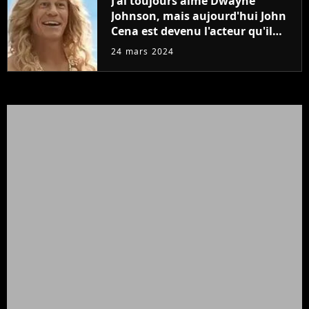
J'ai toujours aimé Dwayne
Johnson, mais aujourd'hui John
Cena est devenu l'acteur qu'il
rêvait d'être (et Ricky Stanicky le
24 mars 2024
prouve encore)