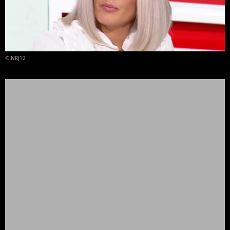
© NRJ12