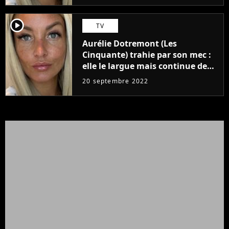
player2
TV
Aurélie Dotremont (Les
Cinquante) trahie par son mec :
elle le largue mais continue de
vivre avec lui
20 septembre 2022