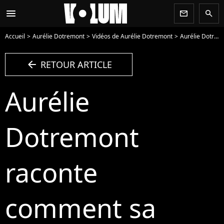
menu
newsletter
search
Accueil
Aurélie Dotremont
Vidéos de Aurélie Dotremont
Aurélie Dotremont raconte comment sa soeur a été tuée : "il lui a cassé les bras et les jambes" - Vidéo
arrow_left
RETOUR ARTICLE
Aurélie
Dotremont
raconte
comment sa