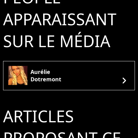
APPARAISSANT
SUR LE MÉDIA
Aurélie
chevron_right
Dotremont
ARTICLES
PROPOSANT CE