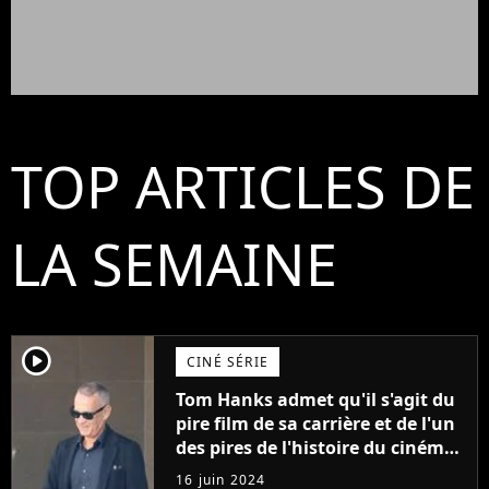
TOP ARTICLES DE
LA SEMAINE
player2
CINÉ SÉRIE
Tom Hanks admet qu'il s'agit du
pire film de sa carrière et de l'un
des pires de l'histoire du cinéma :
"L'un des films les plus
16 juin 2024