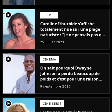
médiocres jamais réalisés"
player2
TV
Caroline Ithurbide s'affiche
totalement nue sur une plage
naturiste : "je ne pensais pas que
j'arriverais à le faire..."
25 juillet 2023
player2
CINÉMA
On sait pourquoi Dwayne
Johnson a perdu beaucoup de
poids et c'est pour une raison
importante
9 septembre 2025
player2
CINÉ SÉRIE