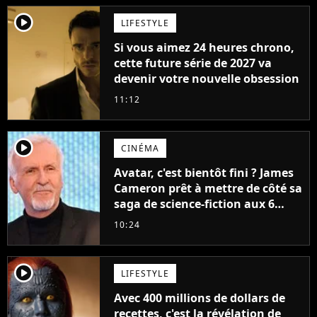
player2
LIFESTYLE
Si vous aimez 24 heures chrono,
cette future série de 2027 va
devenir votre nouvelle obsession
11:12
player2
CINÉMA
Avatar, c'est bientôt fini ? James
Cameron prêt à mettre de côté sa
saga de science-fiction aux 6
milliards de recettes
10:24
player2
LIFESTYLE
Avec 400 millions de dollars de
recettes, c'est la révélation de