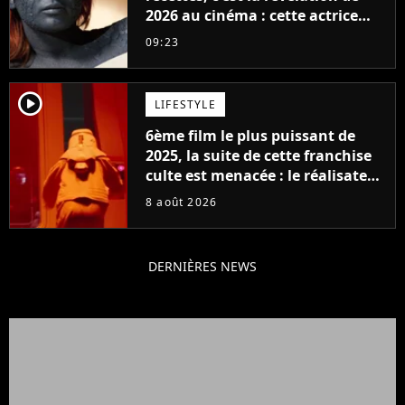
2026 au cinéma : cette actrice
adorée prête à remplacer
09:23
Jennifer Lawrence chez Marvel
player2
LIFESTYLE
6ème film le plus puissant de
2025, la suite de cette franchise
culte est menacée : le réalisateur
claque la porte pour "différends
8 août 2026
créatifs"
DERNIÈRES NEWS