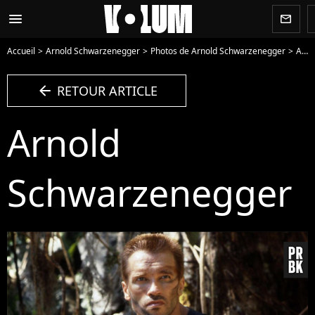
menu
newsletter
Accueil
Arnold Schwarzenegger
Photos de Arnold Schwarzenegger
Arnold Schwarzenegger - Photo
arrow_left
RETOUR ARTICLE
Arnold
Schwarzenegger