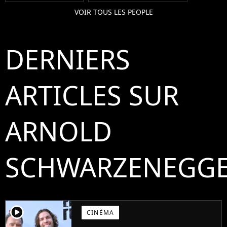
VOIR TOUS LES PEOPLE
DERNIERS
ARTICLES SUR
ARNOLD
SCHWARZENEGG
player2
CINÉMA