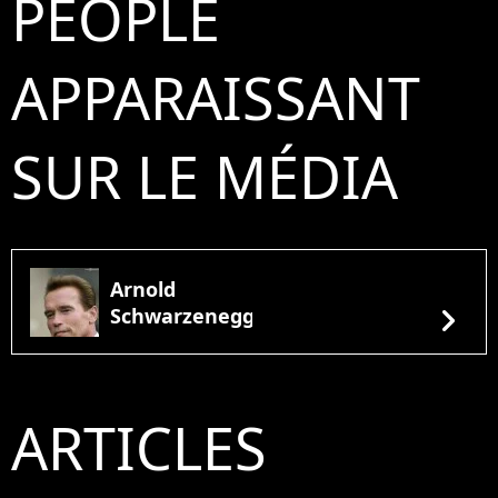
PEOPLE
APPARAISSANT
SUR LE MÉDIA
Arnold
chevron_right
Schwarzenegger
ARTICLES