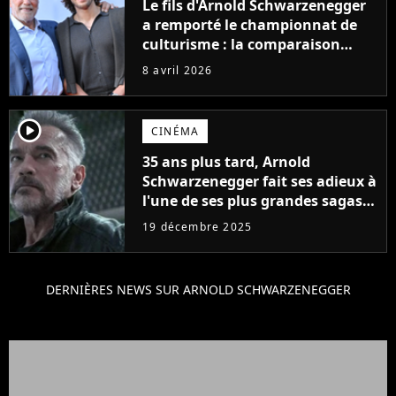
Le fils d'Arnold Schwarzenegger
a remporté le championnat de
culturisme : la comparaison
entre les deux est devenue
8 avril 2026
évidente
player2
CINÉMA
35 ans plus tard, Arnold
Schwarzenegger fait ses adieux à
l'une de ses plus grandes sagas
de science-fiction : "Il est temps
19 décembre 2025
de laisser place..."
DERNIÈRES NEWS SUR ARNOLD SCHWARZENEGGER