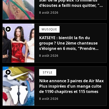
star de la pop aux 13 milliards
d'écoutes a failli nous quitter, "Je
pensais ne plus jamais chanter"
8 août 2026
player2
MUSIQUE
KATSEYE : bientôt la fin du
groupe ? Une 2ème chanteuse
s'éloigne en 6 mois, "Prendre
cette décision n’a pas été facile"
8 août 2026
player2
STYLE
Nike annonce 3 paires de Air Max
Plus inspirées d'un manga culte
de 1190 chapitres et 115 tomes
8 août 2026