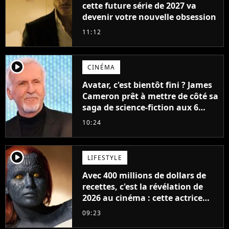
cette future série de 2027 va
devenir votre nouvelle obsession
11:12
player2
CINÉMA
Avatar, c'est bientôt fini ? James
Cameron prêt à mettre de côté sa
saga de science-fiction aux 6
milliards de recettes
10:24
player2
LIFESTYLE
Avec 400 millions de dollars de
recettes, c'est la révélation de
2026 au cinéma : cette actrice
adorée prête à remplacer
09:23
Jennifer Lawrence chez Marvel