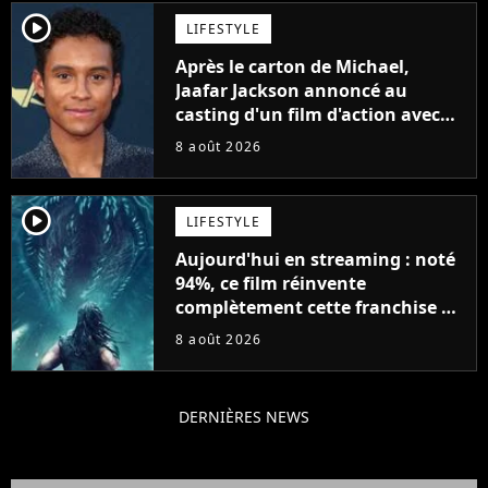
player2
LIFESTYLE
Après le carton de Michael,
Jaafar Jackson annoncé au
casting d'un film d'action avec
Will Smith
8 août 2026
player2
LIFESTYLE
Aujourd'hui en streaming : noté
94%, ce film réinvente
complètement cette franchise de
science-fiction vieille de 40 ans
8 août 2026
DERNIÈRES NEWS