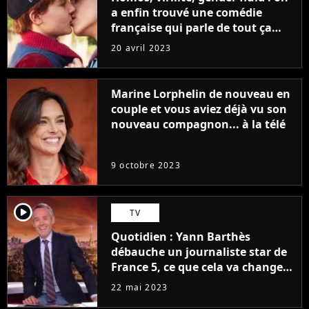
a enfin trouvé une comédie
française qui parle de tout ça
sans être super ringarde
20 avril 2023
Marine Lorphelin de nouveau en
couple et vous aviez déjà vu son
nouveau compagnon... à la télé
9 octobre 2023
player2
TV
Quotidien : Yann Barthès
débauche un journaliste star de
France 5, ce que cela va changer
à la rentrée
22 mai 2023