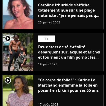
Caroline Ithurbide s'affiche
totalement nue sur une plage
naturiste : "je ne pensais pas que
j'arriverais à le faire..."
25 juillet 2023
player2
TV
Deux stars de télé-réalité
débarquent sur Jacquie et Michel
et tournent un film porno : les
premières images du tournage
19 juin 2023
(exclu)
player2
"Ce corps de folie !" : Karine Le
Marchand enflamme la Toile en
posant en bikini pour ses 55 ans
17 août 2023