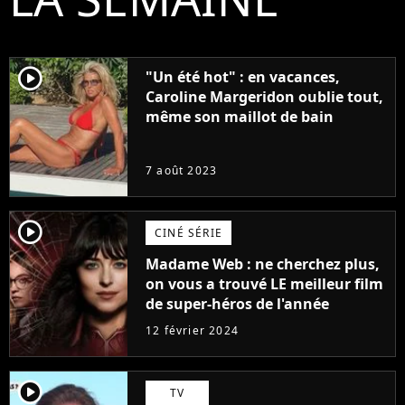
player2
"Un été hot" : en vacances,
Caroline Margeridon oublie tout,
même son maillot de bain
7 août 2023
player2
CINÉ SÉRIE
Madame Web : ne cherchez plus,
on vous a trouvé LE meilleur film
de super-héros de l'année
12 février 2024
player2
TV