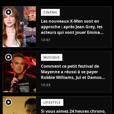
player2
CINÉMA
Les nouveaux X-Men sont en
approche : après Jean Grey, les
acteurs qui vont jouer Emma
Frost et Cyclope trouvés !
13:07
player2
MUSIQUE
Comment ce petit festival de
Mayenne a réussi à se payer
Robbie Williams, Jul et Damso
cette année ?
12:23
player2
LIFESTYLE
Si vous aimez 24 heures chrono,