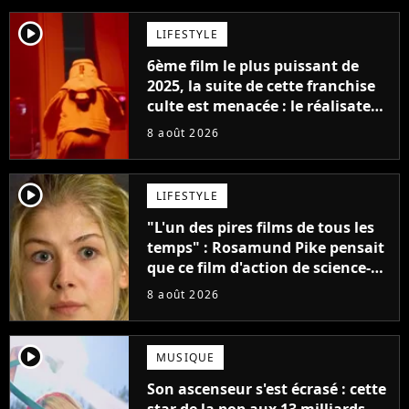
player2
LIFESTYLE
6ème film le plus puissant de
2025, la suite de cette franchise
culte est menacée : le réalisateur
claque la porte pour "différends
8 août 2026
créatifs"
player2
LIFESTYLE
"L'un des pires films de tous les
temps" : Rosamund Pike pensait
que ce film d'action de science-
fiction avec Dwayne Johnson
8 août 2026
mettrait fin à sa carrière
player2
MUSIQUE
Son ascenseur s'est écrasé : cette