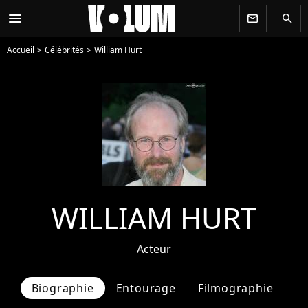
menu
newsletter
search
Accueil
Célébrités
William Hurt
WILLIAM HURT
Acteur
Biographie
Entourage
Filmographie