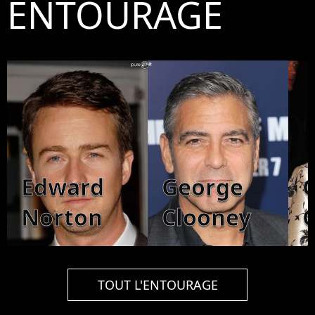
ENTOURAGE
Edward
George
Norton
Clooney
C
TOUT L'ENTOURAGE