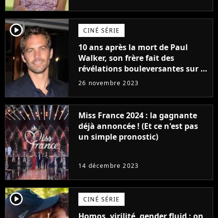
player2
CINÉ SÉRIE
10 ans après la mort de Paul
Walker, son frère fait des
révélations bouleversantes sur la
réaction des acteurs de Fast and
26 novembre 2023
Furious
Miss France 2024 : la gagnante
déjà annoncée ! (Et ce n'est pas
un simple pronostic)
14 décembre 2023
player2
CINÉ SÉRIE
Homos, virilité, gender fluid : on