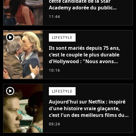
cette candidate de la Star
Academy adorée du public
annonce son premier album,
11:44
"C'est tellement puissant"
player2
LIFESTYLE
Ils sont mariés depuis 75 ans,
c'est le couple le plus durable
d'Hollywood : "Nous avons
avancé jour après jour, et les
10:16
jours se sont transformés en
décennies"
player2
LIFESTYLE
Aujourd'hui sur Netflix : inspiré
d'une histoire vraie glaçante,
c'est l'un des meilleurs films du
21ème siècle
09:24