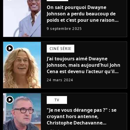
On sait pourquoi Dwayne
Johnson a perdu beaucoup de
poids et c'est pour une raison
importante
9 septembre 2025
player2
CINÉ SÉRIE
J'ai toujours aimé Dwayne
Johnson, mais aujourd'hui John
Cena est devenu l'acteur qu'il
rêvait d'être (et Ricky Stanicky le
24 mars 2024
prouve encore)
player2
TV
"Je ne vous dérange pas ?" : se
croyant hors antenne,
Christophe Dechavanne
embarrasse Emilie Tran Nguyen