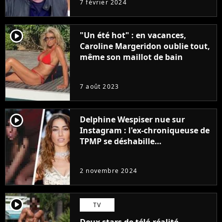
7 février 2024
sur Franceinfo
player2
"Un été hot" : en vacances,
Caroline Margeridon oublie tout,
même son maillot de bain
7 août 2023
player2
Delphine Wespiser nue sur
Instagram : l'ex-chroniqueuse de
TPMP se déshabille
intégralement pour la bonne
cause (et ça ne plait pas à tout le
2 novembre 2024
monde)
player2
TV
Deux stars de télé-réalité