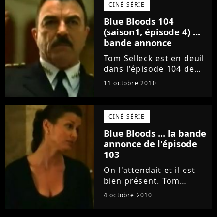
CINÉ SÉRIE
preuve avec la bande
Blue Bloods 104
annonce de l'épisode,
(saison1, épisode 4) ...
diffusé vendredi 22...
bande annonce
Tom Selleck est en deuil
dans l'épisode 104 de
Blue Bloods - Saison 1.
11 octobre 2010
En témoigne la bande
annonce de l'épisode,
diffusé vendredi 15
CINÉ SÉRIE
octobre 2010 sur CBS.
Blue Bloods ... la bande
C'est sur Purefans
annonce de l'épisode
News...
103
On l'attendait et il est
bien présent. Tom
Selleck porte toujours
4 octobre 2010
la moustache dans la
saison 1 de Blue Bloods