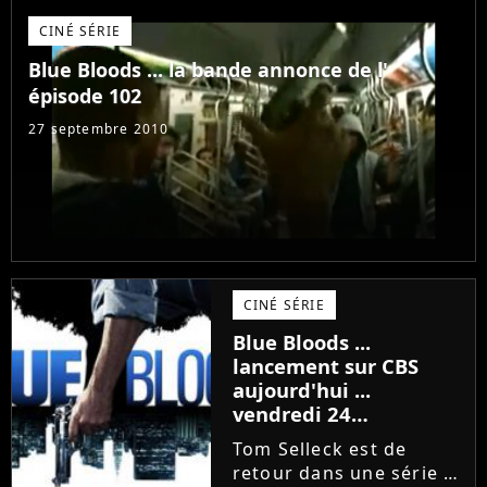
, Blue Bloods - Saison 1.
CINÉ SÉRIE
Et voici sur Purefans
News by Adobuzz...
Blue Bloods ... la bande annonce de l'
épisode 102
27 septembre 2010
CINÉ SÉRIE
Blue Bloods ...
lancement sur CBS
aujourd'hui ...
vendredi 24
septembre 2010
Tom Selleck est de
retour dans une série !!