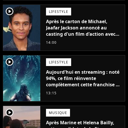
player2
LIFESTYLE
Après le carton de Michael,
Jaafar Jackson annoncé au
casting d'un film d'action avec
Will Smith
14:00
player2
LIFESTYLE
Aujourd'hui en streaming : noté
94%, ce film réinvente
complètement cette franchise de
science-fiction vieille de 40 ans
13:15
player2
MUSIQUE
Après Marine et Helena Bailly,