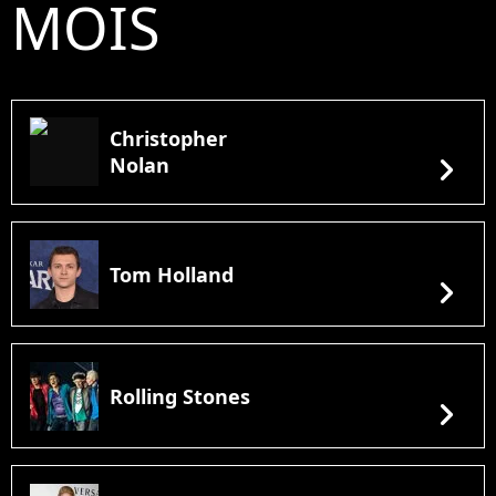
MOIS
Christopher
chevron_right
Nolan
Tom Holland
chevron_right
Rolling Stones
chevron_right