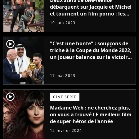
débarquent sur Jacquie et Michel
et tournent un film porno : les
premières images du tournage
19 juin 2023
(exclu)
player2
"C'est une honte" : soupçons de
triche à la Coupe du Monde 2022,
un joueur balance sur la victoire
de l'Argentine de Lionel Messi et
la FIFA
17 mai 2023
player2
CINÉ SÉRIE
Madame Web : ne cherchez plus,
on vous a trouvé LE meilleur film
de super-héros de l'année
12 février 2024