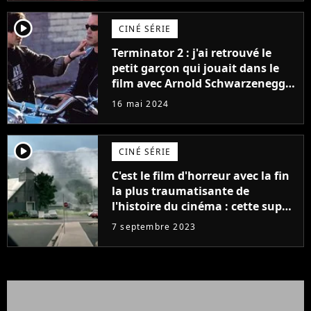
player2
CINÉ SÉRIE
Terminator 2 : j'ai retrouvé le
petit garçon qui jouait dans le
film avec Arnold Schwarzenegger
et il a sacrément changé !
16 mai 2024
player2
CINÉ SÉRIE
C'est le film d'horreur avec la fin
la plus traumatisante de
l'histoire du cinéma : cette super
adaptation de Stephen King est
7 septembre 2023
dispo en streaming