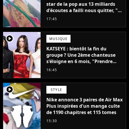
star de la pop aux 13 milliards
d'écoutes a failli nous quitter, "Je
pensais ne plus jamais chanter"
17:45
player2
MUSIQUE
KATSEYE : bientôt la fin du
groupe ? Une 2ème chanteuse
s'éloigne en 6 mois, "Prendre
cette décision n’a pas été facile"
16:45
player2
STYLE
Nike annonce 3 paires de Air Max
Plus inspirées d'un manga culte
de 1190 chapitres et 115 tomes
15:30