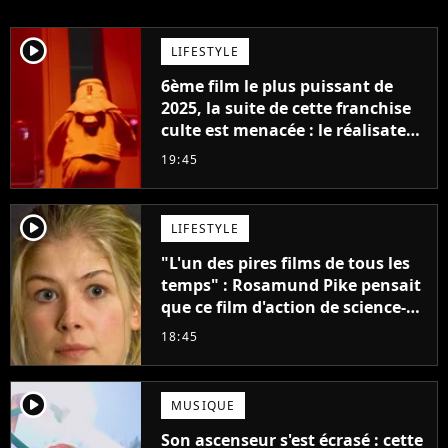
player2
LIFESTYLE
6ème film le plus puissant de
2025, la suite de cette franchise
culte est menacée : le réalisateur
claque la porte pour "différends
19:45
créatifs"
player2
LIFESTYLE
"L'un des pires films de tous les
temps" : Rosamund Pike pensait
que ce film d'action de science-
fiction avec Dwayne Johnson
18:45
mettrait fin à sa carrière
player2
MUSIQUE
Son ascenseur s'est écrasé : cette