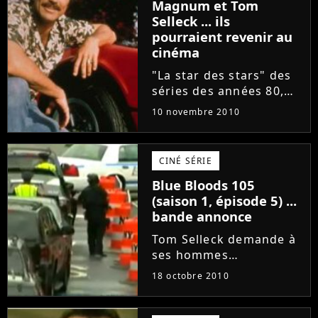
NBC Universal Tom...
Magnum et Tom
Selleck ... ils
pourraient revenir au
cinéma
"La star des stars" des
séries des années 80,
Tom Selleck veut
10 novembre 2010
conserver son rôle dans
le remake
cinématographique de
CINÉ SÉRIE
la saga Magnum. Les
Blue Bloods 105
détails sur Purefans
(saison 1, épisode 5) ...
News by Adobuzz.
bande annonce
Crédit...
Tom Selleck demande à
ses hommes
d'intervenir sur une
18 octobre 2010
grosse mission dans
l'épisode 105 de Blue
Bloods - Saison 1. La