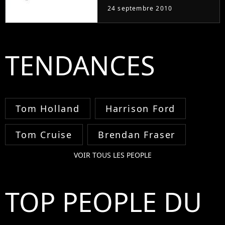
Blue Bloods débarque
24 septembre 2010
ce vendredi 24
septembre 2010 sur la
chaîne américaine CBS
avec l'épisode 1. Plus
TENDANCES
d'infos sur
Purefans News...
Tom Holland
Harrison Ford
Tom Cruise
Brendan Fraser
VOIR TOUS LES PEOPLE
TOP PEOPLE DU