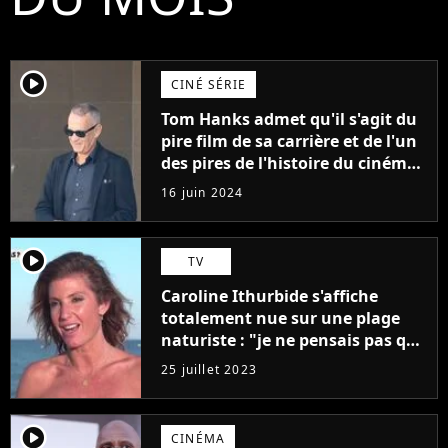
player2
CINÉ SÉRIE
Tom Hanks admet qu'il s'agit du
pire film de sa carrière et de l'un
des pires de l'histoire du cinéma :
"L'un des films les plus
16 juin 2024
médiocres jamais réalisés"
player2
TV
Caroline Ithurbide s'affiche
totalement nue sur une plage
naturiste : "je ne pensais pas que
j'arriverais à le faire..."
25 juillet 2023
player2
CINÉMA