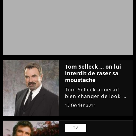
Tom Selleck ... on lui
interdit de raser sa
moustache
Tom Selleck aimerait
bien changer de look et
raser sa moustache,
15 février 2011
mais on le lui interdit
formellement. Purefans
News by Adobuzz vous
TV
explique tout. Crédit :