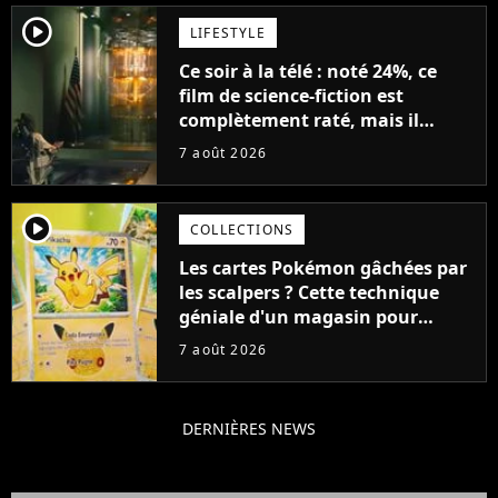
player2
LIFESTYLE
Ce soir à la télé : noté 24%, ce
film de science-fiction est
complètement raté, mais il
aurait pu être encore pire à
7 août 2026
cause de son acteur
player2
COLLECTIONS
Les cartes Pokémon gâchées par
les scalpers ? Cette technique
géniale d'un magasin pour
ruiner les revendeurs
7 août 2026
DERNIÈRES NEWS