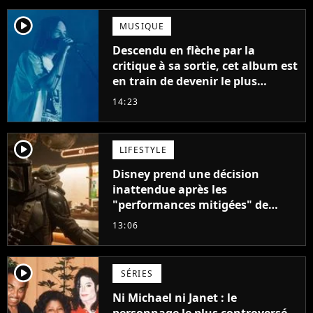
player2
MUSIQUE
Descendu en flèche par la
critique à sa sortie, cet album est
en train de devenir le plus
populaire de son auteur
14:23
player2
LIFESTYLE
Disney prend une décision
inattendue après les
"performances mitigées" de
Vaiana et The Mandalorian &
13:06
Grogu au box-office
player2
SÉRIES
Ni Michael ni Janet : le
personnage le plus controversé