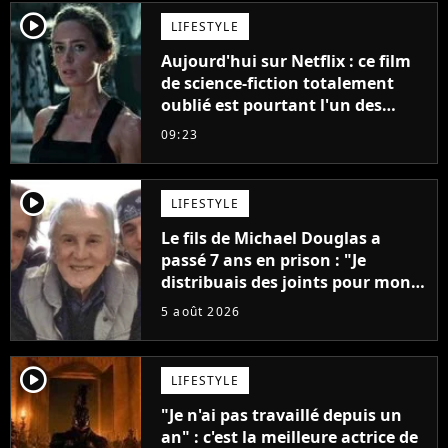
player2
LIFESTYLE
Aujourd'hui sur Netflix : ce film
de science-fiction totalement
oublié est pourtant l'un des
meilleurs des années 2010
09:23
player2
LIFESTYLE
Le fils de Michael Douglas a
passé 7 ans en prison : "Je
distribuais des joints pour mon
père"
5 août 2026
player2
LIFESTYLE
"Je n'ai pas travaillé depuis un
an" : c'est la meilleure actrice de