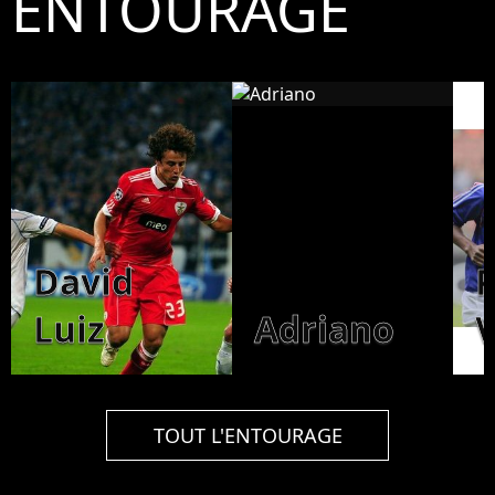
ENTOURAGE
David
P
Luiz
Adriano
V
TOUT L'ENTOURAGE