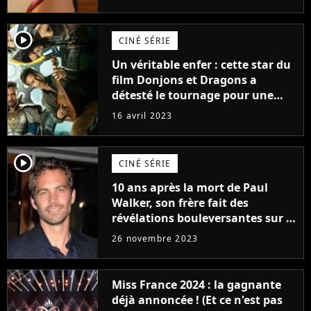
player2
CINÉ SÉRIE
Un véritable enfer : cette star du
film Donjons et Dragons a
détesté le tournage pour une
raison très spéciale
16 avril 2023
player2
CINÉ SÉRIE
10 ans après la mort de Paul
Walker, son frère fait des
révélations bouleversantes sur la
réaction des acteurs de Fast and
26 novembre 2023
Furious
Miss France 2024 : la gagnante
déjà annoncée ! (Et ce n'est pas