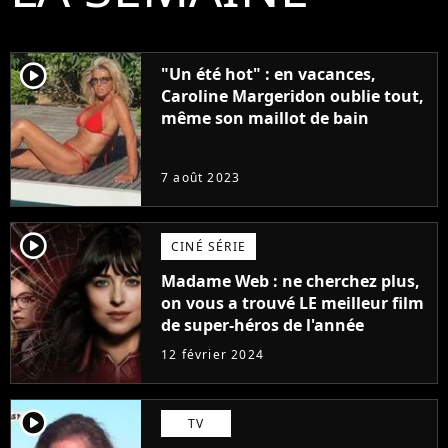
player2
"Un été hot" : en vacances,
Caroline Margeridon oublie tout,
même son maillot de bain
7 août 2023
player2
CINÉ SÉRIE
Madame Web : ne cherchez plus,
on vous a trouvé LE meilleur film
de super-héros de l'année
12 février 2024
player2
TV