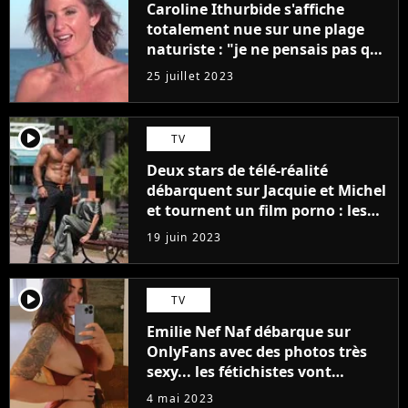
Caroline Ithurbide s'affiche
totalement nue sur une plage
naturiste : "je ne pensais pas que
j'arriverais à le faire..."
25 juillet 2023
player2
TV
Deux stars de télé-réalité
débarquent sur Jacquie et Michel
et tournent un film porno : les
premières images du tournage
19 juin 2023
(exclu)
player2
TV
Emilie Nef Naf débarque sur
OnlyFans avec des photos très
sexy... les fétichistes vont
prendre leur pied !
4 mai 2023