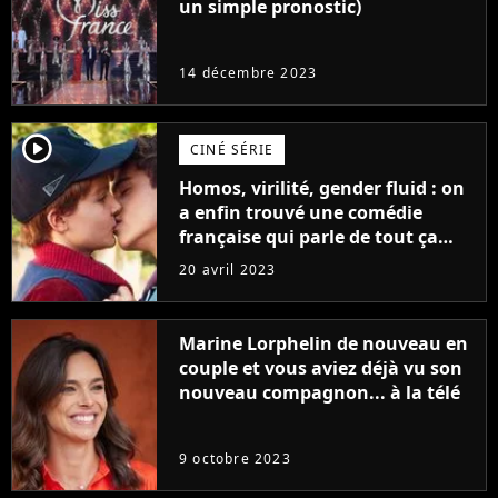
un simple pronostic)
14 décembre 2023
player2
CINÉ SÉRIE
Homos, virilité, gender fluid : on
a enfin trouvé une comédie
française qui parle de tout ça
sans être super ringarde
20 avril 2023
Marine Lorphelin de nouveau en
couple et vous aviez déjà vu son
nouveau compagnon... à la télé
9 octobre 2023