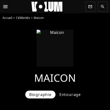
menu
newsletter
search
Accueil
Célébrités
Maicon
MAICON
Biographie
Entourage