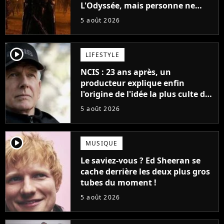
L'Odyssée, mais personne ne
veut lui donner de rôle au
5 août 2026
cinéma
player2
LIFESTYLE
NCIS : 23 ans après, un
producteur explique enfin
l'origine de l'idée la plus culte de
la série (et on ne parle pas du
5 août 2026
bateau)
player2
MUSIQUE
Le saviez-vous ? Ed Sheeran se
cache derrière les deux plus gros
tubes du moment !
5 août 2026