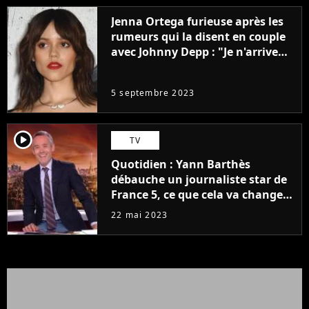
Jenna Ortega furieuse après les
rumeurs qui la disent en couple
avec Johnny Depp : "Je n'arrive
même pas..."
5 septembre 2023
player2
TV
Quotidien : Yann Barthès
débauche un journaliste star de
France 5, ce que cela va changer
à la rentrée
22 mai 2023