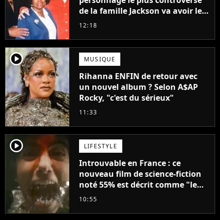
de la famille Jackson va avoir le
droit à sa propre série
12:18
player2
MUSIQUE
Rihanna ENFIN de retour avec
un nouvel album ? Selon A$AP
Rocky, "c'est du sérieux"
11:33
player2
LIFESTYLE
Introuvable en France : ce
nouveau film de science-fiction
noté 55% est décrit comme "le
plus stupide de l'année"
10:55