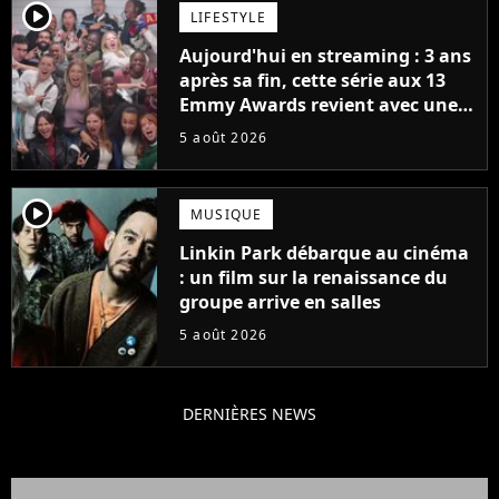
player2
LIFESTYLE
Aujourd'hui en streaming : 3 ans
après sa fin, cette série aux 13
Emmy Awards revient avec une
suite... totalement différente
5 août 2026
player2
MUSIQUE
Linkin Park débarque au cinéma
: un film sur la renaissance du
groupe arrive en salles
5 août 2026
DERNIÈRES NEWS