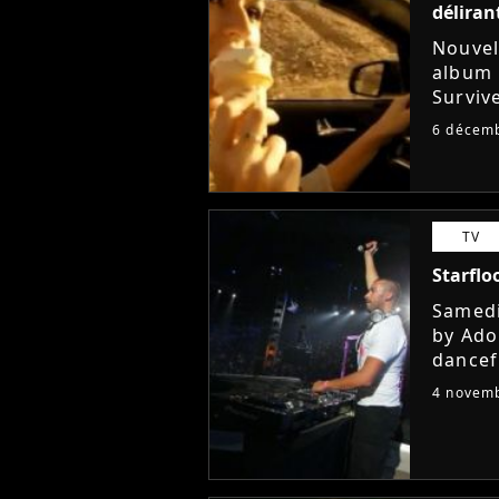
déliran
Nouvel
album 
Surviv
place 
6 décem
clip es
TV
Starflo
Samedi
by Ado
dancef
2010 à
4 novem
de cro