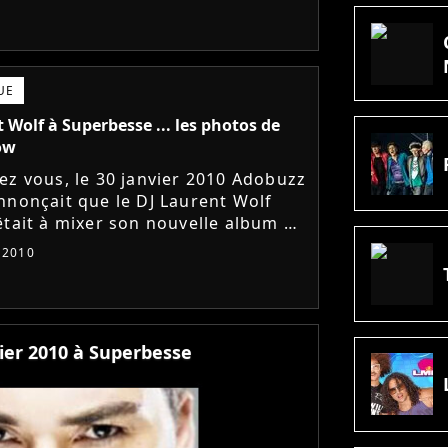
une nouvelle fois...
UE
 Wolf à Superbesse ... les photos de
ow
ez vous, le 30 janvier 2010 Adobuzz
nnonçait que le DJ Laurent Wolf
êtait à mixer son nouvelle album à
esse lors d'une course de voiture
r 2010
100% écolo. On a...
vier 2010 à Superbesse