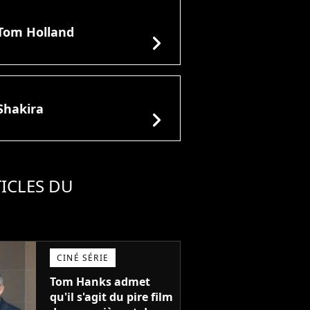
Tom Holland
chevron_right
Shakira
chevron_right
ICLES DU
CINÉ SÉRIE
Tom Hanks admet
qu'il s'agit du pire film