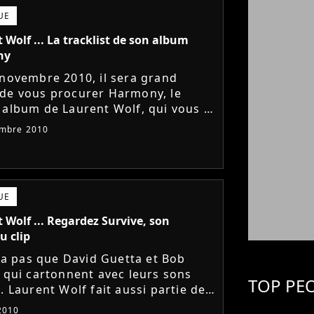
UE
 Wolf ... La tracklist de son album
ny
 novembre 2010, il sera grand
de vous procurer Harmony, le
 album de Laurent Wolf, qui vous a
ait danser non-stop avec son tube
embre 2010
. Découvrez les autres...
UE
 Wolf ... Regardez Survive, son
u clip
y a pas que David Guetta et Bob
r qui cartonnent avec leurs sons
TOP PE
. Laurent Wolf fait aussi partie de
dream team frenchy et nous le
2010