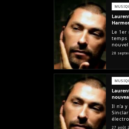
MUSIQ
Laurent
Harmo
Le 1er
temps 
nouvel
déjà f
28 sept
Survive
MUSIQ
Laurent
nouvea
Il n’a 
Sincla
électro
cette 
27 août 