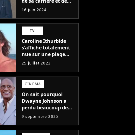
de sa carrière et de
l'un des pires de
16 juin 2024
l'histoire du cinéma :
"L'un des films les
plus médiocres jamais
TV
réalisés"
Caroline Ithurbide
s'affiche totalement
nue sur une plage
naturiste : "je ne
25 juillet 2023
pensais pas que
j'arriverais à le
faire..."
CINÉMA
On sait pourquoi
Dwayne Johnson a
perdu beaucoup de
poids et c'est pour
9 septembre 2025
une raison
importante