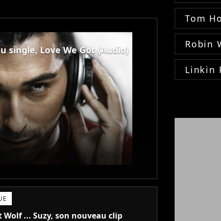
Tom Ho
Robin 
Laurent Wolf ... son nouveau single, Love We Got (Audio)
Linkin 
UE
 Wolf ... Suzy, son nouveau clip