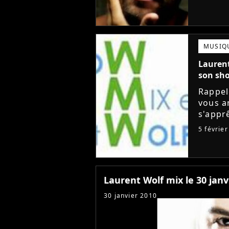
prouve 
MUSIQ
Laurent
son sh
Rappel
vous a
s'appr
Superb
5 févrie
Laurent Wolf mix le 30 jan
30 janvier 2010