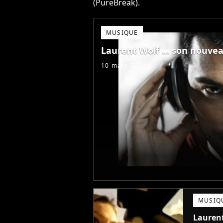
(PureBreak).
MUSIQUE
10 mars 2011
MUSIQ
Laurent