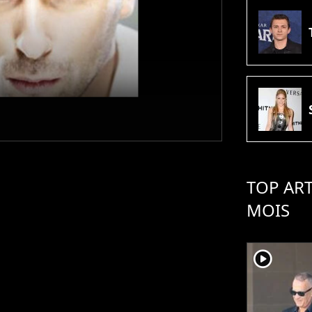
TOP ART
MOIS
player2