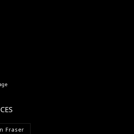
age
CES
n Fraser