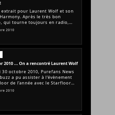
t
 extrait pour Laurent Wolf et son
Harmony. Après le très bon
e, qui tourne toujours en radio,
à Suzy et son rythme de dingue. Le
bre 2010
t sur Purefans News...
or 2010 ... On a rencontré Laurent Wolf
 30 octobre 2010, Purefans News
buzz a pu assister à l’évènement
loor de l’année avec le Starfloor
 Paris-Bercy. L’occasion pour nous
bre 2010
iser du beau monde,...