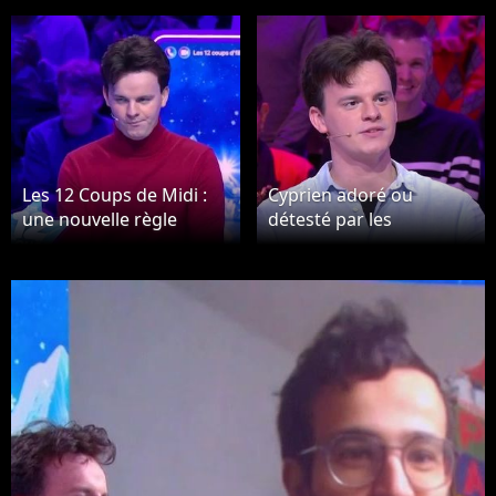
Les 12 Coups de Midi :
Cyprien adoré ou
une nouvelle règle
détesté par les
injuste pour le Coup de
spectateurs des 12
maître ? Cyprien dit tout
Coups de Midi ?