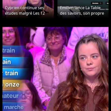
Cyprien continue ses
Emilien lance La Table
études malgré Les 12
des savoirs, son propre
Coups de Midi
site de quiz