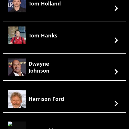
Tom Holland
chevron_right
Tom Hanks
chevron_right
Dwayne
chevron_right
Johnson
Harrison Ford
chevron_right