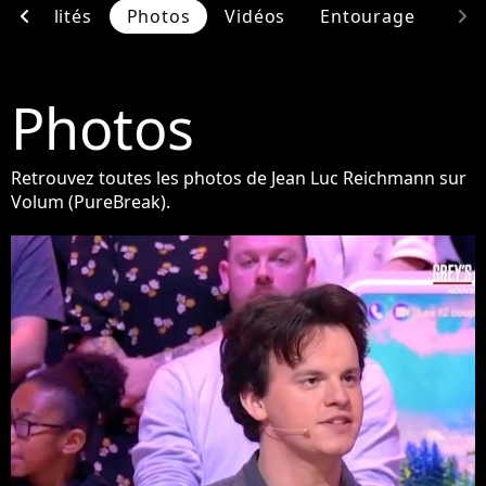
chevron_left
chevron_right
Actualités
Photos
Vidéos
Entourage
Photos
Retrouvez toutes les photos de Jean Luc Reichmann sur
Volum (PureBreak).