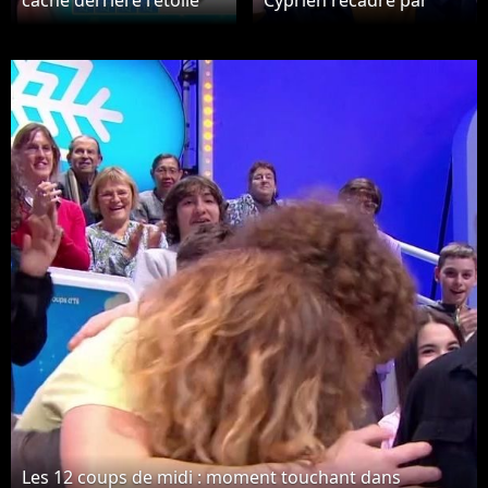
cache derrière l'étoile
Cyprien recadré par
mystérieuse de février
Jean-Luc Reichmann,
2026 dans Les Douze
mais ça tourne mal
Coups de Midi ?
Les 12 coups de midi : moment touchant dans