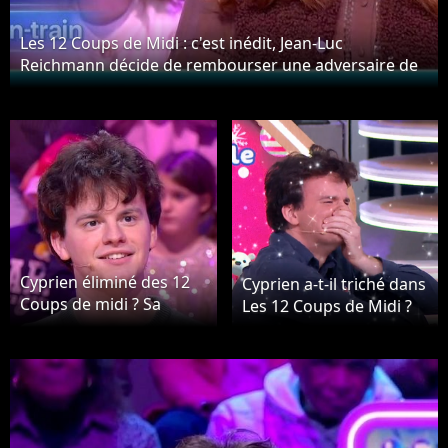
Les 12 Coups de Midi : c'est inédit, Jean-Luc
Reichmann décide de rembourser une adversaire de
Cyprien
Cyprien éliminé des 12
Cyprien a-t-il triché dans
Coups de midi ? Sa
Les 12 Coups de Midi ?
grosse frayeur