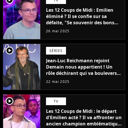
TV
Les 12 Coups de Midi : Emilien
éliminé ? Il se confie sur sa
défaite, "Se souvenir des bons
moments passés"
26 mai 2025
player2
SÉRIES
Jean-Luc Reichmann rejoint
Demain nous appartient ! Un
rôle déchirant qui va bouleverser
les fans
22 mai 2025
player2
TV
Les 12 Coups de Midi : le départ
d'Emilien acté ? Il va affronter un
ancien champion emblématique