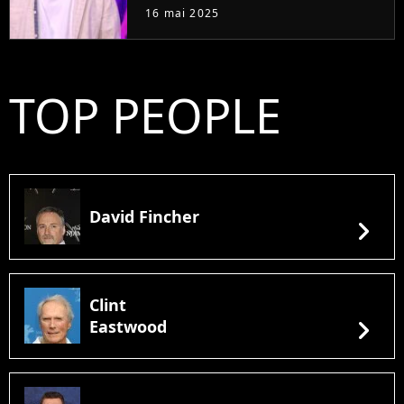
dans un duel unique
16 mai 2025
TOP PEOPLE
David Fincher
chevron_right
Clint
chevron_right
Eastwood