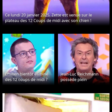
Ce lundi 20 janvier 2025, Zette est venue sur le
plateau des 12 Coups de midi avec son chien !
Emilien bientôt éliminé
Jean-Luc Reichmann
des 12 coups de midi ?
possède plein
Le candidat fatigué par
d'anecdotes folles sur
les tournages
ses candidats