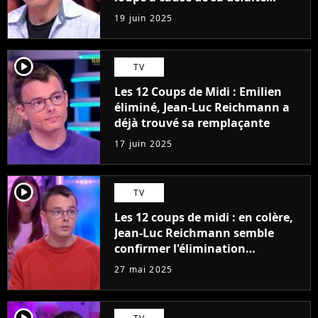
surprise
19 juin 2025
player2
TV
Les 12 Coups de Midi : Emilien
éliminé, Jean-Luc Reichmann a
déjà trouvé sa remplaçante
17 juin 2025
player2
TV
Les 12 coups de midi : en colère,
Jean-Luc Reichmann semble
confirmer l'élimination
d'Emilien, "Ils ne peuvent pas
27 mai 2025
s'empêcher de balancer..."
player2