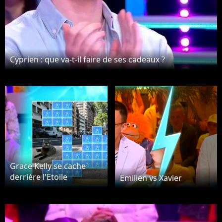
Cyprien : que va-t-il faire de ses cadeaux ?
Grace Kelly se cache
derrière l'Etoile
Emilien vs Xavier
Mystérieuse de
décembre 2025