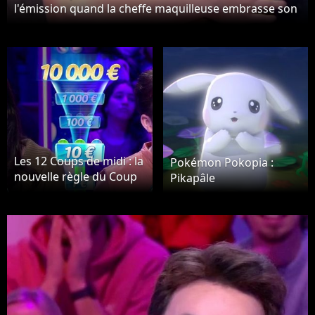
l'émission quand la cheffe maquilleuse embrasse son
fils
Les 12 Coups de midi : la
Pokémon Pokopia :
nouvelle règle du Coup
Pikapâle
Fatal supprimée en
février 2026 ?