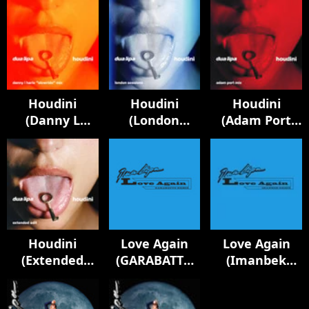
Houdini
Houdini
Houdini
(Danny L
(London
(Adam Port
Harle Slowride
Sessions)
Mix)
Mix)
Houdini
Love Again
Love Again
(Extended
(GARABATTO
(Imanbek
Edit)
Remix)
Remix)