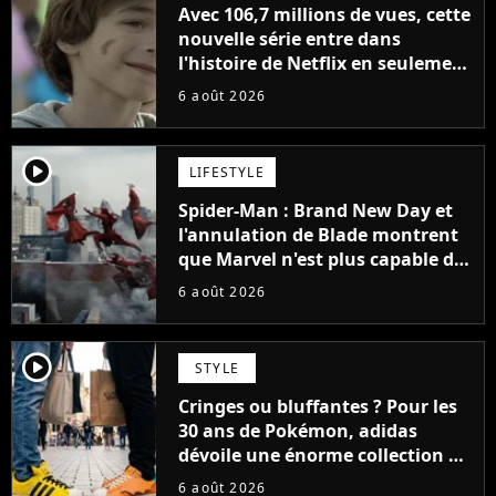
Avec 106,7 millions de vues, cette
nouvelle série entre dans
l'histoire de Netflix en seulement
48 jours
6 août 2026
player2
LIFESTYLE
Spider-Man : Brand New Day et
l'annulation de Blade montrent
que Marvel n'est plus capable de
faire quoi que ce soit de simple
6 août 2026
player2
STYLE
Cringes ou bluffantes ? Pour les
30 ans de Pokémon, adidas
dévoile une énorme collection de
sneakers et je ne sais pas quoi en
6 août 2026