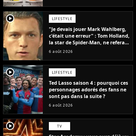
penser
player2
LIFESTYLE
"Je devais jouer Mark Wahlberg,
c'était une erreur" : Tom Holland,
la star de Spider-Man, ne referait
pas ce blockbuster
6 août 2026
player2
LIFESTYLE
Ted Lasso saison 4 : pourquoi ces
personnages adorés des fans ne
sont pas dans la suite ?
6 août 2026
player2
TV