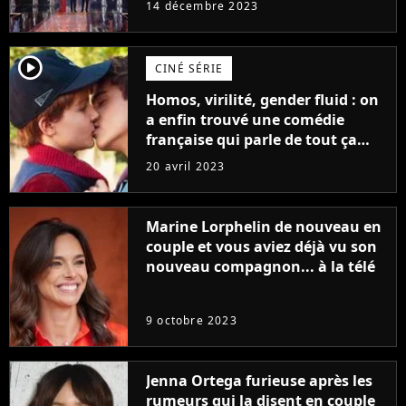
14 décembre 2023
player2
CINÉ SÉRIE
Homos, virilité, gender fluid : on
a enfin trouvé une comédie
française qui parle de tout ça
sans être super ringarde
20 avril 2023
Marine Lorphelin de nouveau en
couple et vous aviez déjà vu son
nouveau compagnon... à la télé
9 octobre 2023
Jenna Ortega furieuse après les
rumeurs qui la disent en couple