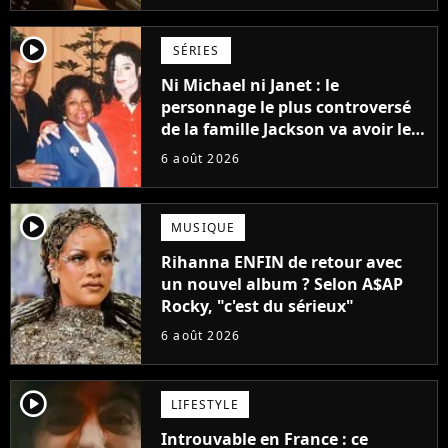
player2
SÉRIES
Ni Michael ni Janet : le
personnage le plus controversé
de la famille Jackson va avoir le
droit à sa propre série
6 août 2026
player2
MUSIQUE
Rihanna ENFIN de retour avec
un nouvel album ? Selon A$AP
Rocky, "c'est du sérieux"
6 août 2026
player2
LIFESTYLE
Introuvable en France : ce