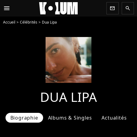
menu
newsletter
search
Accueil
Célébrités
Dua Lipa
DUA LIPA
Biographie
Albums & Singles
Actualités