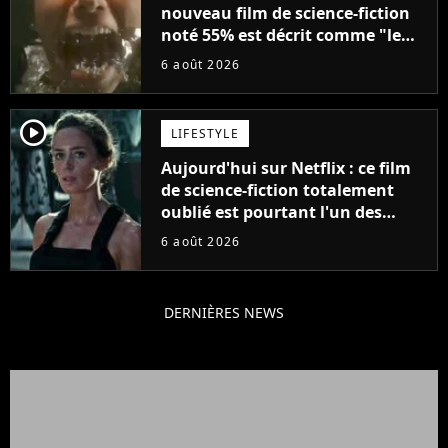
nouveau film de science-fiction
noté 55% est décrit comme "le
plus stupide de l'année"
6 août 2026
player2
LIFESTYLE
Aujourd'hui sur Netflix : ce film
de science-fiction totalement
oublié est pourtant l'un des
meilleurs des années 2010
6 août 2026
DERNIÈRES NEWS