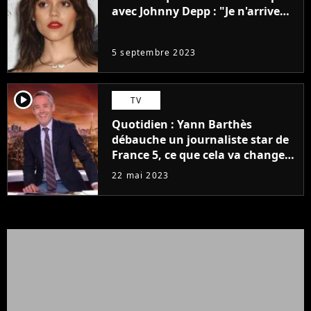
avec Johnny Depp : "Je n'arrive
même pas..."
5 septembre 2023
player2
TV
Quotidien : Yann Barthès
débauche un journaliste star de
France 5, ce que cela va changer
à la rentrée
22 mai 2023