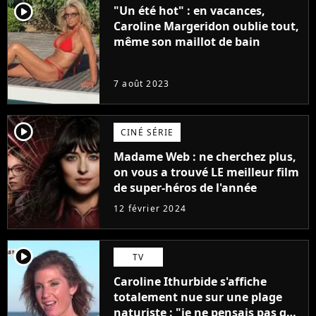
player2
"Un été hot" : en vacances,
Caroline Margeridon oublie tout,
même son maillot de bain
7 août 2023
player2
CINÉ SÉRIE
Madame Web : ne cherchez plus,
on vous a trouvé LE meilleur film
de super-héros de l'année
12 février 2024
player2
TV
Caroline Ithurbide s'affiche
totalement nue sur une plage
naturiste : "je ne pensais pas que