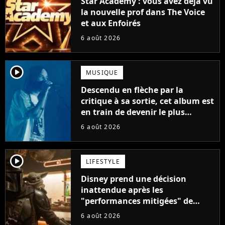
Star Academy : vous avez déjà vu
la nouvelle prof dans The Voice
et aux Enfoirés
6 août 2026
player2
MUSIQUE
Descendu en flèche par la
critique à sa sortie, cet album est
en train de devenir le plus
populaire de son auteur
6 août 2026
player2
LIFESTYLE
Disney prend une décision
inattendue après les
"performances mitigées" de
Vaiana et The Mandalorian &
6 août 2026
Grogu au box-office