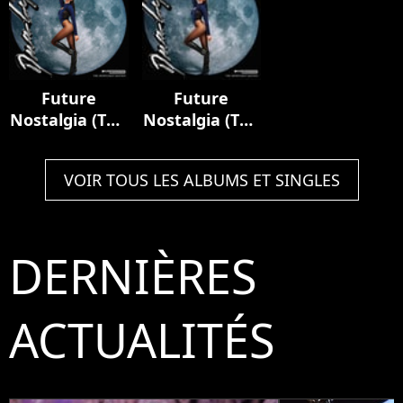
Future
Future
Nostalgia (The
Nostalgia (The
Moonlight
Moonlight
Edition)
Edition)
VOIR TOUS LES ALBUMS ET SINGLES
DERNIÈRES
ACTUALITÉS