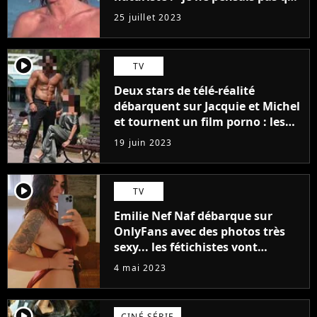
j'arriverais à le faire..."
25 juillet 2023
player2
TV
Deux stars de télé-réalité
débarquent sur Jacquie et Michel
et tournent un film porno : les
premières images du tournage
19 juin 2023
(exclu)
player2
TV
Emilie Nef Naf débarque sur
OnlyFans avec des photos très
sexy... les fétichistes vont
prendre leur pied !
4 mai 2023
player2
CINÉ SÉRIE