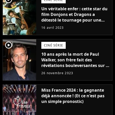
Un véritable enfer : cette star du
film Donjons et Dragons a
détesté le tournage pour une
raison très spéciale
16 avril 2023
player2
CINÉ SÉRIE
10 ans après la mort de Paul
Walker, son frère fait des
révélations bouleversantes sur la
réaction des acteurs de Fast and
26 novembre 2023
Furious
Miss France 2024 : la gagnante
déjà annoncée ! (Et ce n'est pas
un simple pronostic)