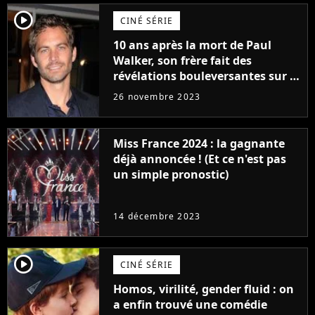
player2
CINÉ SÉRIE
10 ans après la mort de Paul
Walker, son frère fait des
révélations bouleversantes sur la
réaction des acteurs de Fast and
26 novembre 2023
Furious
Miss France 2024 : la gagnante
déjà annoncée ! (Et ce n'est pas
un simple pronostic)
14 décembre 2023
player2
CINÉ SÉRIE
Homos, virilité, gender fluid : on
a enfin trouvé une comédie