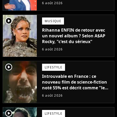
droit à sa propre série
6 août 2026
player2
MUSIQUE
Rihanna ENFIN de retour avec
un nouvel album ? Selon A$AP
Rocky, "c'est du sérieux"
6 août 2026
player2
LIFESTYLE
Introuvable en France : ce
nouveau film de science-fiction
noté 55% est décrit comme "le
plus stupide de l'année"
6 août 2026
player2
LIFESTYLE