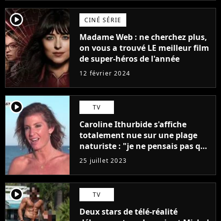
player2
CINÉ SÉRIE
Madame Web : ne cherchez plus,
on vous a trouvé LE meilleur film
de super-héros de l'année
12 février 2024
player2
TV
Caroline Ithurbide s'affiche
totalement nue sur une plage
naturiste : "je ne pensais pas que
j'arriverais à le faire..."
25 juillet 2023
player2
TV
Deux stars de télé-réalité