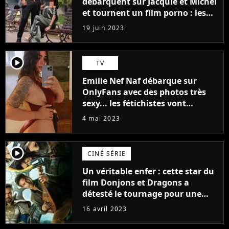
débarquent sur Jacquie et Michel
et tournent un film porno : les
premières images du tournage
19 juin 2023
(exclu)
player2
TV
Emilie Nef Naf débarque sur
OnlyFans avec des photos très
sexy... les fétichistes vont
prendre leur pied !
4 mai 2023
player2
CINÉ SÉRIE
Un véritable enfer : cette star du
film Donjons et Dragons a
détesté le tournage pour une
raison très spéciale
16 avril 2023