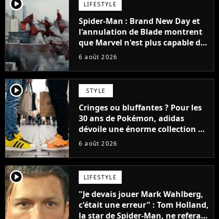
player2
LIFESTYLE
Spider-Man : Brand New Day et
l'annulation de Blade montrent
que Marvel n'est plus capable de
faire quoi que ce soit de simple
6 août 2026
player2
STYLE
Cringes ou bluffantes ? Pour les
30 ans de Pokémon, adidas
dévoile une énorme collection de
sneakers et je ne sais pas quoi en
6 août 2026
penser
player2
LIFESTYLE
"Je devais jouer Mark Wahlberg,
c'était une erreur" : Tom Holland,
la star de Spider-Man, ne referait