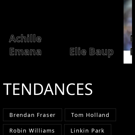
Achille
N
Emana
Elie Baup
TENDANCES
Brendan Fraser
Tom Holland
Robin Williams
Linkin Park