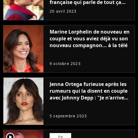
française qui parle de tout ça
sans être super ringarde
20 avril 2023
Marine Lorphelin de nouveau en
couple et vous aviez déjà vu son
nouveau compagnon... à la télé
9 octobre 2023
Jenna Ortega furieuse après les
rumeurs qui la disent en couple
avec Johnny Depp : "Je n'arrive
même pas..."
5 septembre 2023
player2
TV