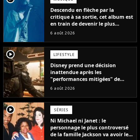
Descendu en flèche par la
critique à sa sortie, cet album est
en train de devenir le plus
populaire de son auteur
6 août 2026
player2
LIFESTYLE
Disney prend une décision
inattendue après les
"performances mitigées" de
Vaiana et The Mandalorian &
6 août 2026
Grogu au box-office
player2
SÉRIES
Ni Michael ni Janet : le
personnage le plus controversé
de la famille Jackson va avoir le