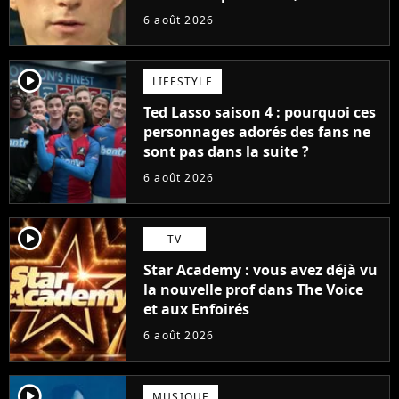
pas ce blockbuster
6 août 2026
player2
LIFESTYLE
Ted Lasso saison 4 : pourquoi ces
personnages adorés des fans ne
sont pas dans la suite ?
6 août 2026
player2
TV
Star Academy : vous avez déjà vu
la nouvelle prof dans The Voice
et aux Enfoirés
6 août 2026
player2
MUSIQUE