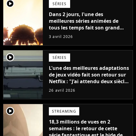
player2
SÉRIES
Dans 2 jours, l'une des
meilleures séries animées de
tous les temps fait son grand
retour avec un tournant
3 avril 2026
historique
player2
SÉRIES
L'une des meilleures adaptations
de jeux vidéo fait son retour sur
Netflix : "J'ai attendu deux siècles
pour cette bande-annonce"
26 avril 2026
player2
STREAMING
18,3 millions de vues en 2
semaines : le retour de cette
série fantastique est le bide de