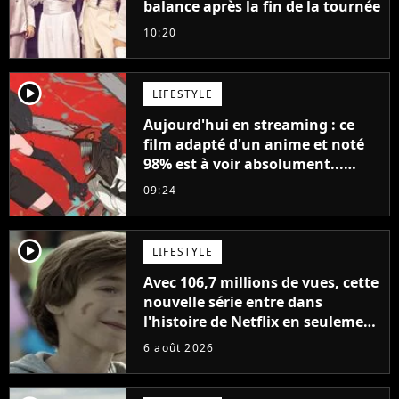
balance après la fin de la tournée
10:20
player2
LIFESTYLE
Aujourd'hui en streaming : ce
film adapté d'un anime et noté
98% est à voir absolument...
sinon vous ne comprendrez plus
09:24
la série
player2
LIFESTYLE
Avec 106,7 millions de vues, cette
nouvelle série entre dans
l'histoire de Netflix en seulement
48 jours
6 août 2026