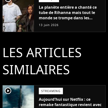
La planète entière a chanté ce
tube de Rihanna mais tout le
monde se trompe dans les
paroles depuis le début
13 juin 2026
LES ARTICLES
SIMILAIRES
player2
STREAMING
Aujourd'hui sur Netflix : ce
remake fantastique revient avec