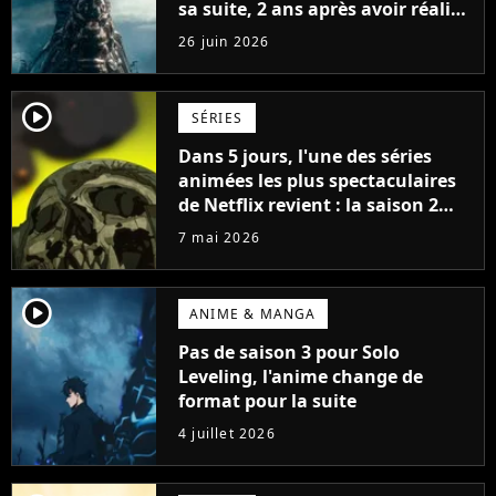
sa suite, 2 ans après avoir réalisé
60 millions de vues et régné 6
26 juin 2026
semaines dans le Top 10
player2
SÉRIES
Dans 5 jours, l'une des séries
animées les plus spectaculaires
de Netflix revient : la saison 2
veut réconcilier tous les fans
7 mai 2026
player2
ANIME & MANGA
Pas de saison 3 pour Solo
Leveling, l'anime change de
format pour la suite
4 juillet 2026