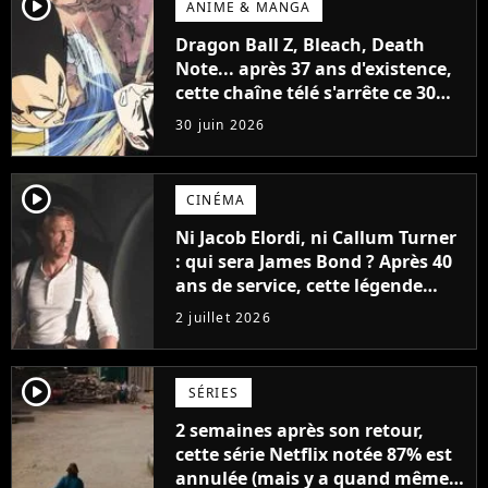
player2
ANIME & MANGA
Dragon Ball Z, Bleach, Death
Note... après 37 ans d'existence,
cette chaîne télé s'arrête ce 30
juin 2026 après avoir popularisé
30 juin 2026
les anime en France
player2
CINÉMA
Ni Jacob Elordi, ni Callum Turner
: qui sera James Bond ? Après 40
ans de service, cette légende
d'Hollywood dit tout
2 juillet 2026
player2
SÉRIES
2 semaines après son retour,
cette série Netflix notée 87% est
annulée (mais y a quand même