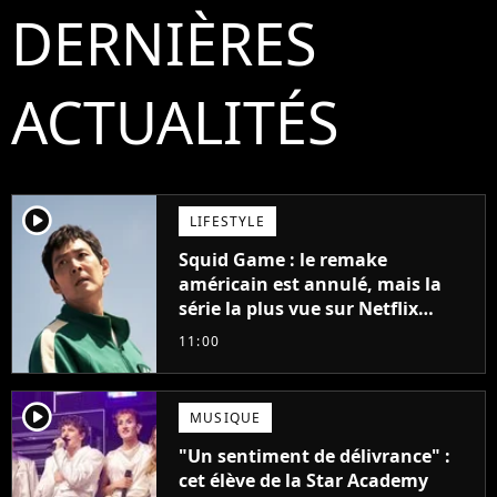
DERNIÈRES
ACTUALITÉS
player2
LIFESTYLE
Squid Game : le remake
américain est annulé, mais la
série la plus vue sur Netflix
pourrait avoir une version
11:00
française
player2
MUSIQUE
"Un sentiment de délivrance" :
cet élève de la Star Academy