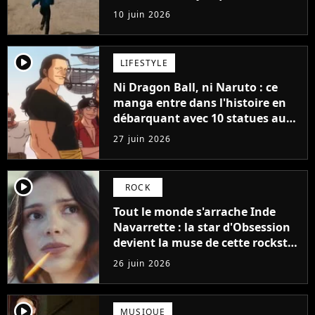
une bonne nouvelle)
10 juin 2026
player2
LIFESTYLE
Ni Dragon Ball, ni Naruto : ce
manga entre dans l'histoire en
débarquant avec 10 statues au
musée Grévin
27 juin 2026
player2
ROCK
Tout le monde s'arrache Inde
Navarrette : la star d'Obsession
devient la muse de cette rockstar
adulée de la gen Z
26 juin 2026
player2
MUSIQUE