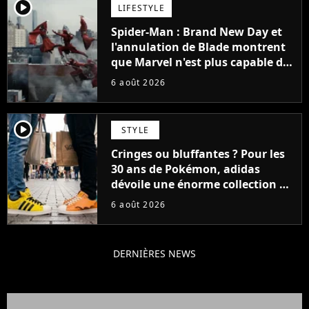
player2
LIFESTYLE
Spider-Man : Brand New Day et
l'annulation de Blade montrent
que Marvel n'est plus capable de
faire quoi que ce soit de simple
6 août 2026
player2
STYLE
Cringes ou bluffantes ? Pour les
30 ans de Pokémon, adidas
dévoile une énorme collection de
sneakers et je ne sais pas quoi en
6 août 2026
penser
DERNIÈRES NEWS