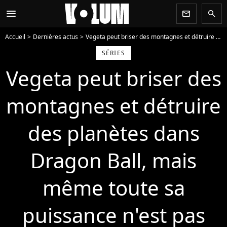
menu
newsletter
search
Accueil
Dernières actus
Vegeta peut briser des montagnes et détruire des planètes dans Dragon Ball, mais même toute sa puissance n'est pas suffisante pour contrôler cette technique !
SÉRIES
Vegeta peut briser des
montagnes et détruire
des planètes dans
Dragon Ball, mais
même toute sa
puissance n'est pas