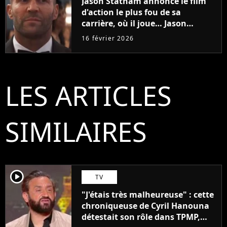
Jason Statham annonce le film
d'action le plus fou de sa
carrière, où il joue… Jason
Statham
16 février 2026
LES ARTICLES
SIMILAIRES
player2
TV
"J'étais très malheureuse" : cette
chroniqueuse de Cyril Hanouna
détestait son rôle dans TPMP,