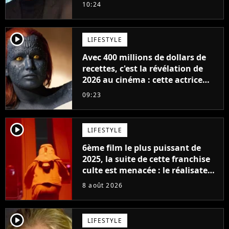
milliards de recettes
10:24
player2
LIFESTYLE
Avec 400 millions de dollars de
recettes, c'est la révélation de
2026 au cinéma : cette actrice
adorée prête à remplacer
09:23
Jennifer Lawrence chez Marvel
player2
LIFESTYLE
6ème film le plus puissant de
2025, la suite de cette franchise
culte est menacée : le réalisateur
claque la porte pour "différends
8 août 2026
créatifs"
player2
LIFESTYLE