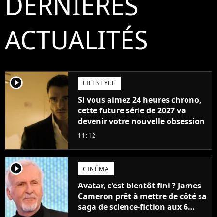
DERNIÈRES
ACTUALITÉS
player2
LIFESTYLE
Si vous aimez 24 heures chrono,
cette future série de 2027 va
devenir votre nouvelle obsession
11:12
player2
CINÉMA
Avatar, c'est bientôt fini ? James
Cameron prêt à mettre de côté sa
saga de science-fiction aux 6