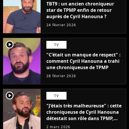
TBT9 : un ancien chroniqueur
star de TPMP enfin de retour
auprès de Cyril Hanouna ?
24 février 2026
player2
TV
"C'était un manque de respect" :
comment Cyril Hanouna a trahi
une chroniqueuse de TPMP
28 février 2026
player2
TV
"J'étais très malheureuse" : cette
chroniqueuse de Cyril Hanouna
détestait son rôle dans TPMP,
mais est restée "pour l'argent"
2 mars 2026