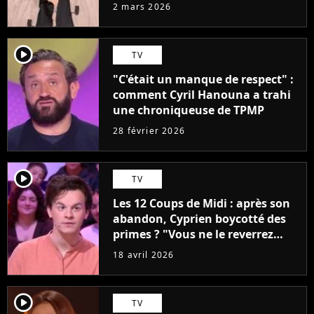
mais est restée "pour l'argent"
2 mars 2026
player2
TV
"C'était un manque de respect" :
comment Cyril Hanouna a trahi
une chroniqueuse de TPMP
28 février 2026
player2
TV
Les 12 Coups de Midi : après son
abandon, Cyprien boycotté des
primes ? "Vous ne le reverrez
plus"
18 avril 2026
player2
TV