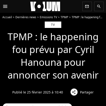
menu
newsletter
search
Accueil
Dernières news
Emissions TV
TPMP
TPMP : le happening fou prévu par Cyril Hanouna pour annoncer son avenir
TV
TPMP : le happening
fou prévu par Cyril
Hanouna pour
annoncer son avenir
Publié le 25 février 2025 à 10:40
Partager
share