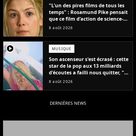
"L'un des pires films de tous les
temps" : Rosamund Pike pensait
que ce film d'action de science-
fiction avec Dwayne Johnson
8 août 2026
mettrait fin à sa carrière
player2
MUSIQUE
Son ascenseur s'est écrasé : cette
star de la pop aux 13 milliards
d'écoutes a failli nous quitter, "Je
pensais ne plus jamais chanter"
8 août 2026
DERNIÈRES NEWS