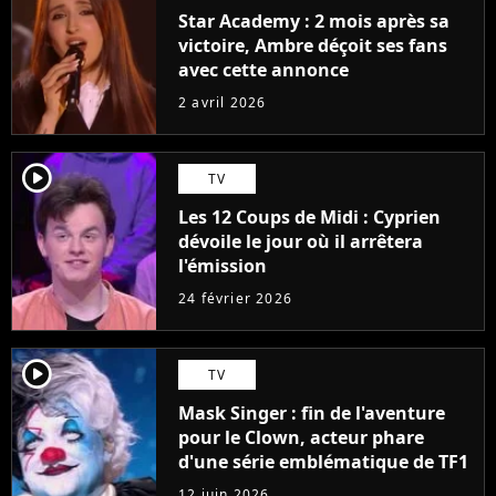
Star Academy : 2 mois après sa
victoire, Ambre déçoit ses fans
avec cette annonce
2 avril 2026
player2
TV
Les 12 Coups de Midi : Cyprien
dévoile le jour où il arrêtera
l'émission
24 février 2026
player2
TV
Mask Singer : fin de l'aventure
pour le Clown, acteur phare
d'une série emblématique de TF1
12 juin 2026