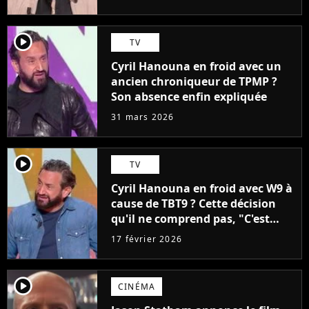
player2
TV
Cyril Hanouna en froid avec un
ancien chroniqueur de TPMP ?
Son absence enfin expliquée
31 mars 2026
player2
TV
Cyril Hanouna en froid avec W9 à
cause de TBT9 ? Cette décision
qu'il ne comprend pas, "C'est
quand même bizarre"
17 février 2026
player2
CINÉMA