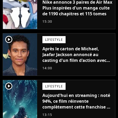
Nike annonce 3 paires de Air Max
Plus inspirées d'un manga culte
de 1190 chapitres et 115 tomes
15:30
player2
LIFESTYLE
Après le carton de Michael,
Jaafar Jackson annoncé au
casting d'un film d'action avec
Will Smith
14:00
player2
LIFESTYLE
Aujourd'hui en streaming : noté
94%, ce film réinvente
complètement cette franchise de
science-fiction vieille de 40 ans
13:15