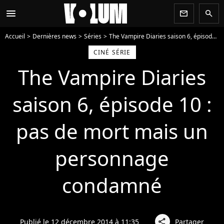
menu
newsletter
search
Accueil
Dernières news
Séries
The Vampire Diaries saison 6, épisode 10 : pas de mort mais un personnage condamné
CINÉ SÉRIE
The Vampire Diaries
saison 6, épisode 10 :
pas de mort mais un
personnage
condamné
Publié le 12 décembre 2014 à 11:35
Partager
share