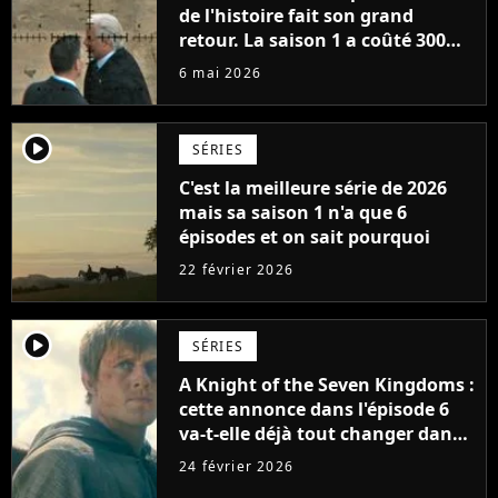
de l'histoire fait son grand
retour. La saison 1 a coûté 300
millions de dollars pour
6 mai 2026
seulement 6 épisodes
player2
SÉRIES
C'est la meilleure série de 2026
mais sa saison 1 n'a que 6
épisodes et on sait pourquoi
22 février 2026
player2
SÉRIES
A Knight of the Seven Kingdoms :
cette annonce dans l'épisode 6
va-t-elle déjà tout changer dans
la série ?
24 février 2026