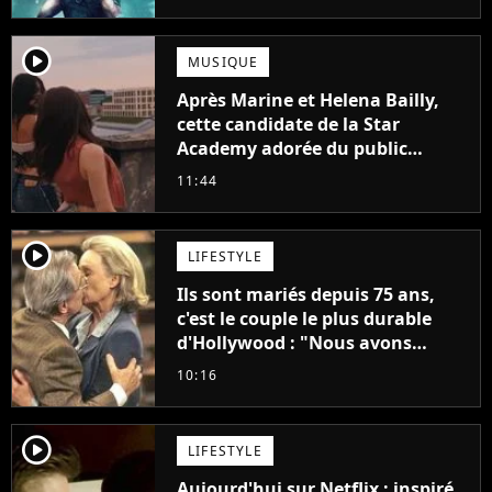
player2
MUSIQUE
Après Marine et Helena Bailly,
cette candidate de la Star
Academy adorée du public
annonce son premier album,
11:44
"C'est tellement puissant"
player2
LIFESTYLE
Ils sont mariés depuis 75 ans,
c'est le couple le plus durable
d'Hollywood : "Nous avons
avancé jour après jour, et les
10:16
jours se sont transformés en
décennies"
player2
LIFESTYLE
Aujourd'hui sur Netflix : inspiré