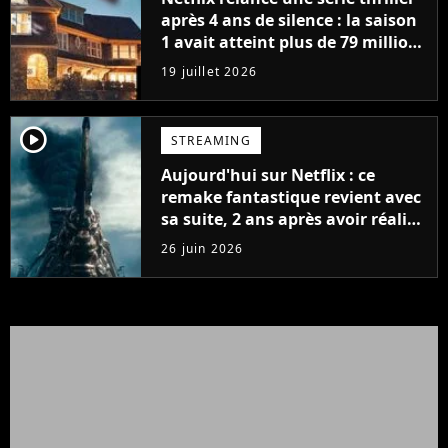
après 4 ans de silence : la saison
1 avait atteint plus de 79 millions
de vues
19 juillet 2026
player2
STREAMING
Aujourd'hui sur Netflix : ce
remake fantastique revient avec
sa suite, 2 ans après avoir réalisé
60 millions de vues et régné 6
26 juin 2026
semaines dans le Top 10