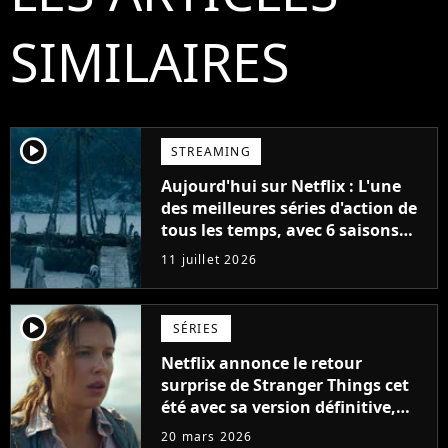
SIMILAIRES
player2
STREAMING
Aujourd'hui sur Netflix : L'une
des meilleures séries d'action de
tous les temps, avec 6 saisons
parfaites
11 juillet 2026
player2
SÉRIES
Netflix annonce le retour
surprise de Stranger Things cet
été avec sa version définitive,
une décision historique
20 mars 2026