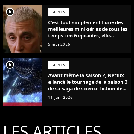
player2
SÉRIES
C'est tout simplement l'une des
meilleures mini-séries de tous les
temps : en 6 épisodes, elle
accomplit plus que d'autres
5 mai 2026
séries en plusieurs saisons
player2
SÉRIES
Avant même la saison 2, Netflix
a lancé le tournage de la saison 3
de sa saga de science-fiction des
créateurs de Game of Thrones
11 juin 2026
LES ARTICLES