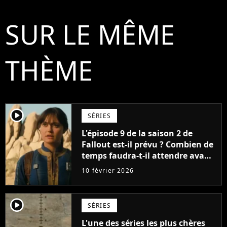
SUR LE MÊME
THÈME
player2
SÉRIES
L'épisode 9 de la saison 2 de
Fallout est-il prévu ? Combien de
temps faudra-t-il attendre avant
le prochain épisode ?
10 février 2026
player2
SÉRIES
L'une des séries les plus chères