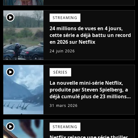
player2
STREAMING
24 millions de vues en 4 jours,
cette série a déjà battu un record
en 2026 sur Netflix
24 juin 2026
player2
SÉRIES
La nouvelle mini-série Netflix,
produite par Steven Spielberg, a
déjà cumulé plus de 23 millions
de vues
31 mars 2026
player2
STREAMING
Netflix relance une série thriller