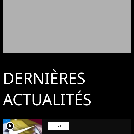
DERNIÈRES
ACTUALITÉS
player2
STYLE