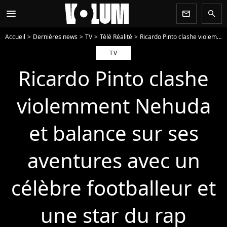
menu
newsletter
search
Accueil
Dernières news
TV
Télé Réalité
Ricardo Pinto clashe violemment Nehuda et balance sur ses aventures avec un célèbre footballeur et une star du rap
TV
Ricardo Pinto clashe
violemment Nehuda
et balance sur ses
aventures avec un
célèbre footballeur et
une star du rap