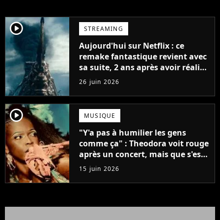
player2
STREAMING
Aujourd'hui sur Netflix : ce
remake fantastique revient avec
sa suite, 2 ans après avoir réalisé
60 millions de vues et régné 6
26 juin 2026
semaines dans le Top 10
player2
MUSIQUE
"Y'a pas à humilier les gens
comme ça" : Theodora voit rouge
après un concert, mais que s'est-
il passé ?
15 juin 2026