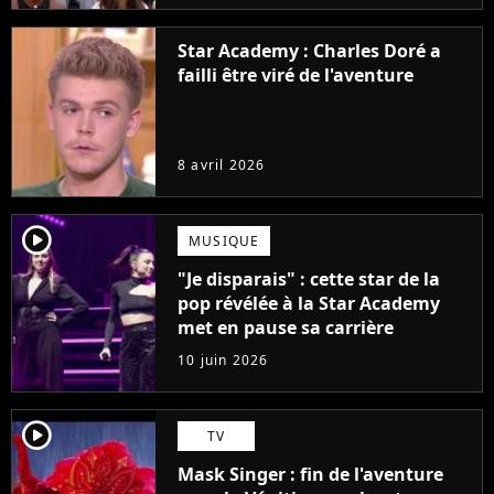
Star Academy : Charles Doré a
failli être viré de l'aventure
8 avril 2026
player2
MUSIQUE
"Je disparais" : cette star de la
pop révélée à la Star Academy
met en pause sa carrière
10 juin 2026
player2
TV
Mask Singer : fin de l'aventure