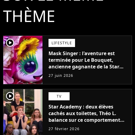
THÈME
player2
LIFESTYLE
Mask Singer : l'aventure est
terminée pour Le Bouquet,
ancienne gagnante de la Star
Academy
27 juin 2026
player2
TV
Star Academy : deux élèves
cachés aux toilettes, Théo L.
balance sur ce comportement
mystérieux qui a fait criser la
27 février 2026
production