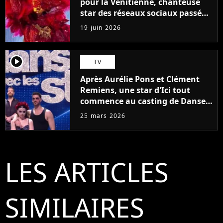
pour la Vénitienne, chanteuse
star des réseaux sociaux passée
par The Voice
19 juin 2026
player2
TV
Après Aurélie Pons et Clément
Remiens, une star d'Ici tout
commence au casting de Danse
avec les stars 2027 ?
25 mars 2026
LES ARTICLES
SIMILAIRES