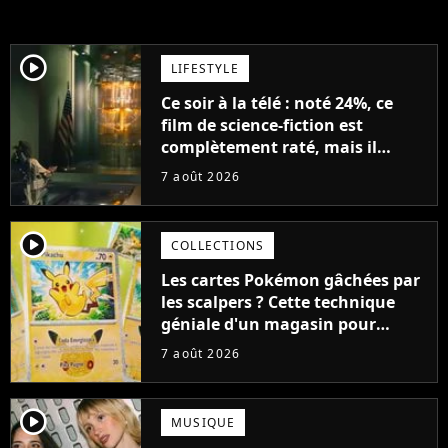
player2
LIFESTYLE
Ce soir à la télé : noté 24%, ce
film de science-fiction est
complètement raté, mais il
aurait pu être encore pire à
7 août 2026
cause de son acteur
player2
COLLECTIONS
Les cartes Pokémon gâchées par
les scalpers ? Cette technique
géniale d'un magasin pour
ruiner les revendeurs
7 août 2026
player2
MUSIQUE