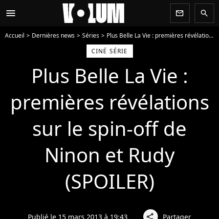
menu
newsletter
search
Accueil
Dernières news
Séries
Plus Belle La Vie : premières révélations sur le spin-off de Ninon et Rudy (SPOILER)
CINÉ SÉRIE
Plus Belle La Vie :
premières révélations
sur le spin-off de
Ninon et Rudy
(SPOILER)
Publié le 15 mars 2013 à 19:43
Partager
share