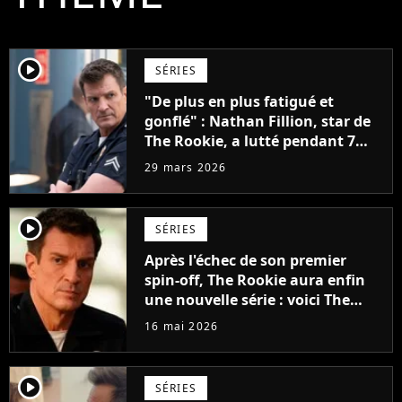
player2
SÉRIES
"De plus en plus fatigué et
gonflé" : Nathan Fillion, star de
The Rookie, a lutté pendant 7
ans avec un rôle qui le détruisait
29 mars 2026
de plus en plus
player2
SÉRIES
Après l'échec de son premier
spin-off, The Rookie aura enfin
une nouvelle série : voici The
Rookie : North
16 mai 2026
player2
SÉRIES