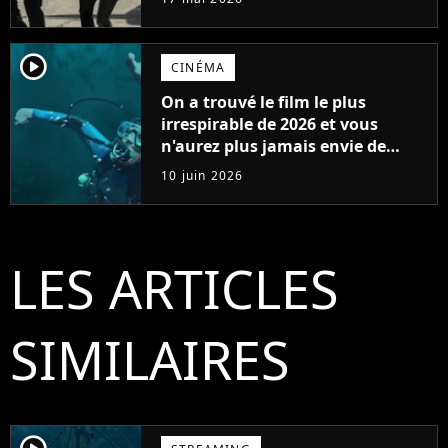
Video
player2
CINÉMA
On a trouvé le film le plus
irrespirable de 2026 et vous
n'aurez plus jamais envie de
vous baigner
10 juin 2026
LES ARTICLES
SIMILAIRES