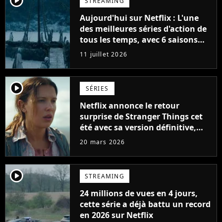
player2
STREAMING
Aujourd'hui sur Netflix : L'une
des meilleures séries d'action de
tous les temps, avec 6 saisons
parfaites
11 juillet 2026
player2
SÉRIES
Netflix annonce le retour
surprise de Stranger Things cet
été avec sa version définitive,
une décision historique
20 mars 2026
player2
STREAMING
24 millions de vues en 4 jours,
cette série a déjà battu un record
en 2026 sur Netflix