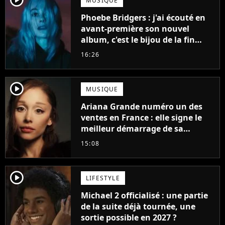
MUSIQUE
Phoebe Bridgers : j'ai écouté en
avant-première son nouvel
album, c'est le bijou de la fin
d'été
16:26
player2
MUSIQUE
Ariana Grande numéro un des
ventes en France : elle signe le
meilleur démarrage de sa
carrière avec son album Petal
15:08
player2
LIFESTYLE
Michael 2 officialisé : une partie
de la suite déjà tournée, une
sortie possible en 2027 ?