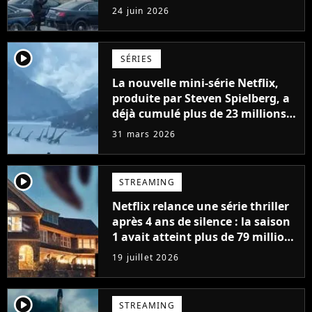
24 juin 2026
player2
SÉRIES
La nouvelle mini-série Netflix,
produite par Steven Spielberg, a
déjà cumulé plus de 23 millions
de vues
31 mars 2026
player2
STREAMING
Netflix relance une série thriller
après 4 ans de silence : la saison
1 avait atteint plus de 79 millions
de vues
19 juillet 2026
player2
STREAMING