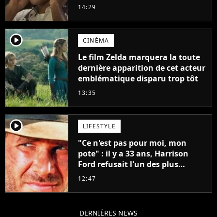
14:29
player2
CINÉMA
Le film Zelda marquera la toute
dernière apparition de cet acteur
emblématique disparu trop tôt
13:35
player2
LIFESTYLE
"Ce n'est pas pour moi, mon
pote" : il y a 33 ans, Harrison
Ford refusait l'un des plus
grands succès de tous les temps
12:47
DERNIÈRES NEWS