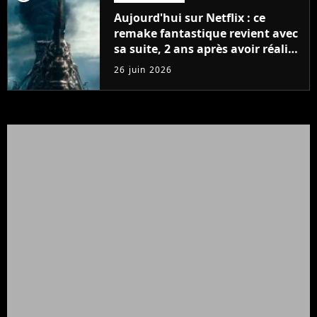
Aujourd'hui sur Netflix : ce
remake fantastique revient avec
sa suite, 2 ans après avoir réalisé
60 millions de vues et régné 6
26 juin 2026
semaines dans le Top 10