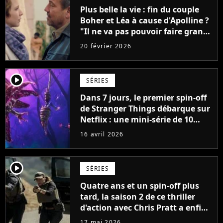
Plus belle la vie : fin du couple
Boher et Léa à cause d'Apolline ?
"Il ne va pas pouvoir faire grand-
chose"
20 février 2026
player2
SÉRIES
Dans 7 jours, le premier spin-off
de Stranger Things débarque sur
Netflix : une mini-série de 10
épisodes qui relance le
16 avril 2026
phénomène
player2
SÉRIES
Quatre ans et un spin-off plus
tard, la saison 2 de ce thriller
d'action avec Chris Pratt a enfin
une date de sortie sur Prime
17 mai 2026