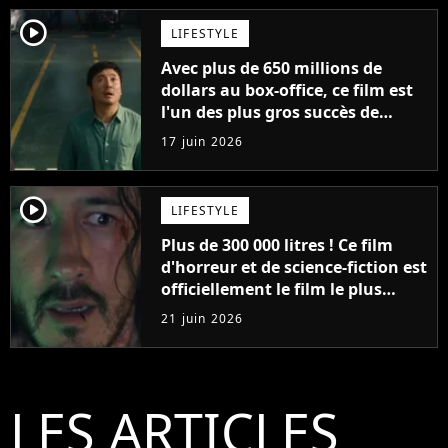
player2
LIFESTYLE
Avec plus de 650 millions de
dollars au box-office, ce film est
l'un des plus gros succès de
2026... et vous ne pourrez
17 juin 2026
probablement jamais le voir en
France
player2
LIFESTYLE
Plus de 300 000 litres ! Ce film
d'horreur et de science-fiction est
officiellement le film le plus
sanglant de tous les temps
21 juin 2026
LES ARTICLES