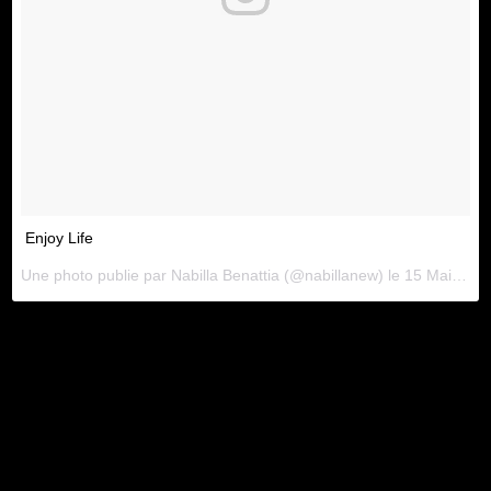
Enjoy Life
Une photo publie par Nabilla Benattia (@nabillanew) le
15 Mai 2016 5h27 PDT
Les fans s'inquiètent pour son état
de santé
Il n'en fallait pas plus pour alarmer certains fans,
qui s'inquiètent alors pour son état de santé.
Rappelons que la bimbo est passée par des