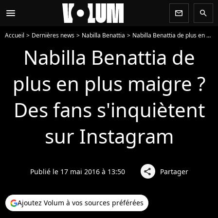
menu
newsletter
search
Accueil
Dernières news
Nabilla Benattia
Nabilla Benattia de plus en plus maigre ? Des fans s'inquiètent sur Instagram
Nabilla Benattia de
plus en plus maigre ?
Des fans s'inquiètent
sur Instagram
Publié le 17 mai 2016 à 13:50
Partager
share
Ajoutez Volum à vos sources préférées