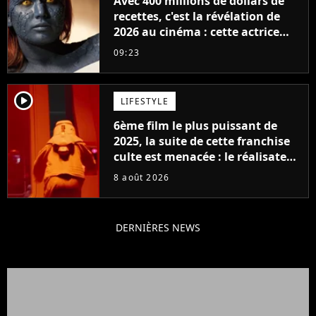
Avec 400 millions de dollars de
recettes, c'est la révélation de
2026 au cinéma : cette actrice
adorée prête à remplacer
09:23
Jennifer Lawrence chez Marvel
player2
LIFESTYLE
6ème film le plus puissant de
2025, la suite de cette franchise
culte est menacée : le réalisateur
claque la porte pour "différends
8 août 2026
créatifs"
DERNIÈRES NEWS