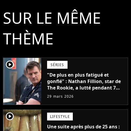
SUR LE MÊME
THÈME
player2
SÉRIES
"De plus en plus fatigué et
gonflé" : Nathan Fillion, star de
The Rookie, a lutté pendant 7
ans avec un rôle qui le détruisait
29 mars 2026
de plus en plus
player2
LIFESTYLE
Une suite après plus de 25 ans :