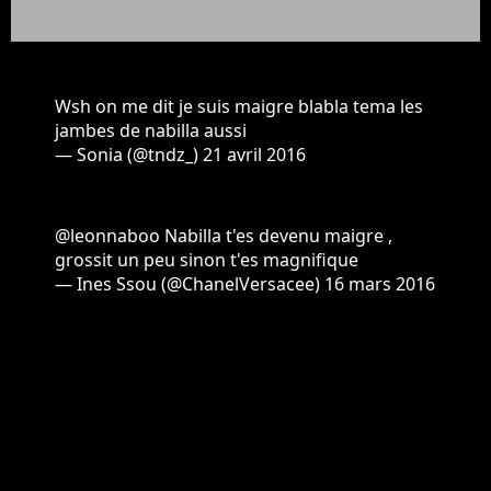
Wsh on me dit je suis maigre blabla tema les
jambes de nabilla aussi
— Sonia (@tndz_)
21 avril 2016
@leonnaboo Nabilla t'es devenu maigre ,
grossit un peu sinon t'es magnifique
— Ines Ssou (@ChanelVersacee)
16 mars 2016
Nabilla revient plus forte que
jamais
Pourtant, Nabilla ne semble pas se laisser abattre
: si elle apparaît heureuse et plus amoureuse que