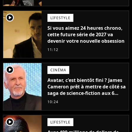
player2
LIFESTYLE
Si vous aimez 24 heures chrono,
cette future série de 2027 va
devenir votre nouvelle obsession
11:12
player2
CINÉMA
Avatar, c'est bientôt fini ? James
Cameron prêt à mettre de côté sa
saga de science-fiction aux 6
milliards de recettes
10:24
player2
LIFESTYLE