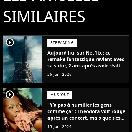
SIMILAIRES
player2
STREAMING
Aujourd'hui sur Netflix : ce
remake fantastique revient avec
sa suite, 2 ans après avoir réalisé
60 millions de vues et régné 6
26 juin 2026
semaines dans le Top 10
player2
MUSIQUE
"Y'a pas à humilier les gens
comme ça" : Theodora voit rouge
après un concert, mais que s'est-
il passé ?
15 juin 2026