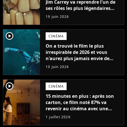
Jim Carrey va reprendre l'un de
ses rôles les plus légendaires
(alors qu'il l'avait détesté)
19 juin 2026
player2
CINÉMA
On a trouvé le film le plus
irrespirable de 2026 et vous
n'aurez plus jamais envie de
vous baigner
10 juin 2026
player2
CINÉMA
15 minutes en plus : après son
carton, ce film noté 87% va
revenir au cinéma avec une
version plus longue
1 juillet 2026