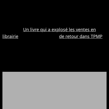
jamais sur ses photos, elle est récemment
revenue sur le devant de la scène. L'ancienne
candidate de télé-réalité vient de publier son livre
intitulé "Trop vite", dans lequel elle se confie sur
son vécu.
Un livre qui a explosé les ventes en
librairie
! De plus, elle était
de retour dans TPMP
!
On espère que cela va l'aider à remonter la pente,
encore faut-il que le verdict soit positif le 19 mai
prochain... En tout cas, elle peut compter sur le
soutien de ses fans.