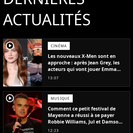
ACTUALITÉS
player2
CINÉMA
Les nouveaux X-Men sont en
approche : après Jean Grey, les
acteurs qui vont jouer Emma
Frost et Cyclope trouvés !
13:07
player2
MUSIQUE
Comment ce petit festival de
Mayenne a réussi à se payer
Robbie Williams, Jul et Damso
cette année ?
12:23