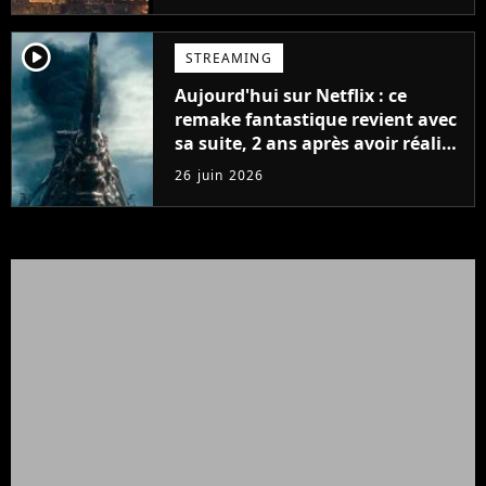
player2
STREAMING
Aujourd'hui sur Netflix : ce
remake fantastique revient avec
sa suite, 2 ans après avoir réalisé
60 millions de vues et régné 6
26 juin 2026
semaines dans le Top 10