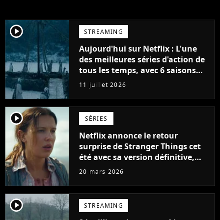
player2
STREAMING
Aujourd'hui sur Netflix : L'une
des meilleures séries d'action de
tous les temps, avec 6 saisons
parfaites
11 juillet 2026
player2
SÉRIES
Netflix annonce le retour
surprise de Stranger Things cet
été avec sa version définitive,
une décision historique
20 mars 2026
player2
STREAMING