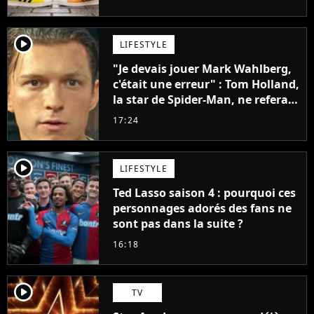
penser
player2
LIFESTYLE
"Je devais jouer Mark Wahlberg,
c'était une erreur" : Tom Holland,
la star de Spider-Man, ne referait
pas ce blockbuster
17:24
player2
LIFESTYLE
Ted Lasso saison 4 : pourquoi ces
personnages adorés des fans ne
sont pas dans la suite ?
16:18
player2
TV