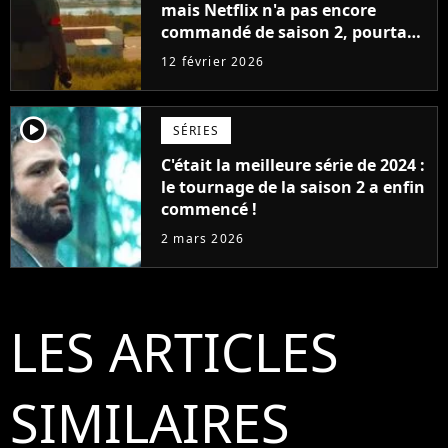
mais Netflix n'a pas encore
commandé de saison 2, pourtant
les créateurs travaillent déjà sur
12 février 2026
la suite
player2
SÉRIES
C'était la meilleure série de 2024 :
le tournage de la saison 2 a enfin
commencé !
2 mars 2026
LES ARTICLES
SIMILAIRES