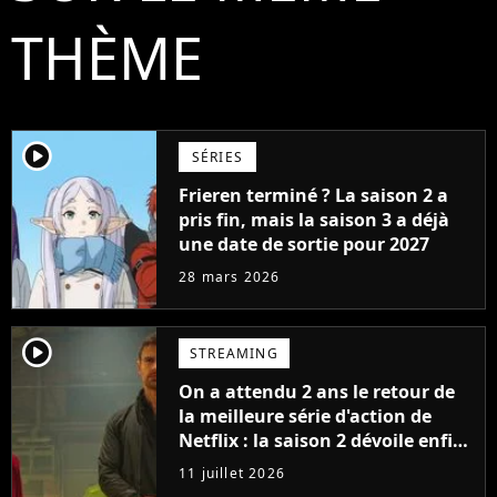
THÈME
player2
SÉRIES
Frieren terminé ? La saison 2 a
pris fin, mais la saison 3 a déjà
une date de sortie pour 2027
28 mars 2026
player2
STREAMING
On a attendu 2 ans le retour de
la meilleure série d'action de
Netflix : la saison 2 dévoile enfin
sa date de sortie
11 juillet 2026