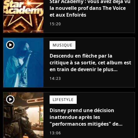
Star Academy : vous avez déjà vu
la nouvelle prof dans The Voice
et aux Enfoirés
15:20
player2
MUSIQUE
Descendu en flèche par la
critique à sa sortie, cet album est
en train de devenir le plus
populaire de son auteur
14:23
player2
LIFESTYLE
Disney prend une décision
inattendue après les
"performances mitigées" de
Vaiana et The Mandalorian &
13:06
Grogu au box-office