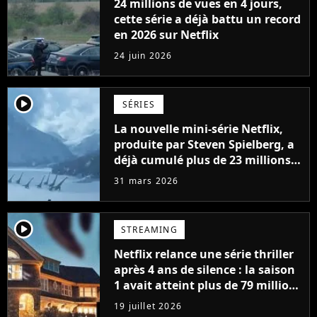
24 millions de vues en 4 jours,
cette série a déjà battu un record
en 2026 sur Netflix
24 juin 2026
player2
SÉRIES
La nouvelle mini-série Netflix,
produite par Steven Spielberg, a
déjà cumulé plus de 23 millions
de vues
31 mars 2026
player2
STREAMING
Netflix relance une série thriller
après 4 ans de silence : la saison
1 avait atteint plus de 79 millions
de vues
19 juillet 2026