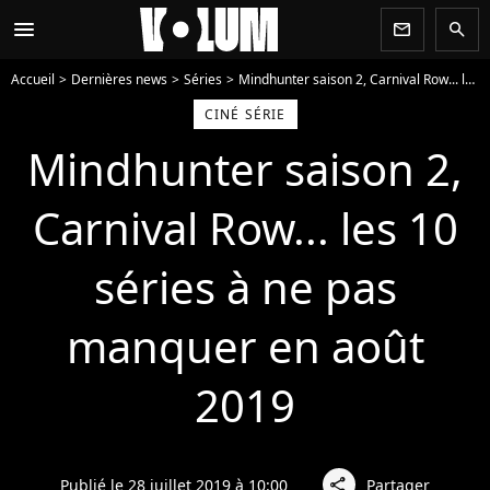
menu
newsletter
search
Accueil
Dernières news
Séries
Mindhunter saison 2, Carnival Row... les 10 séries à ne pas manquer en août 2019
CINÉ SÉRIE
Mindhunter saison 2,
Carnival Row... les 10
séries à ne pas
manquer en août
2019
Publié le 28 juillet 2019 à 10:00
Partager
share