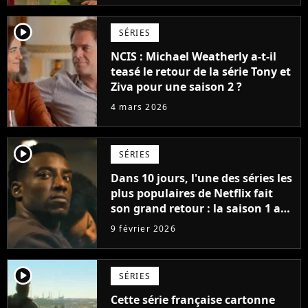
player2
SÉRIES
NCIS : Michael Weatherly a-t-il
teasé le retour de la série Tony et
Ziva pour une saison 2 ?
4 mars 2026
player2
SÉRIES
Dans 10 jours, l'une des séries les
plus populaires de Netflix fait
son grand retour : la saison 1 a
cumulé plus de 98 millions de
9 février 2026
vues
player2
SÉRIES
Cette série française cartonne