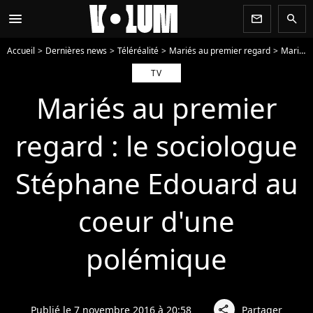
menu
newsletter
search
Accueil
Dernières news
Téléréalité
Mariés au premier regard
Mariés au premier regard : le sociologue Stéphane Edouard au coeur d'une polémique
TV
Mariés au premier
regard : le sociologue
Stéphane Edouard au
coeur d'une
polémique
Publié le 7 novembre 2016 à 20:58
Partager
share