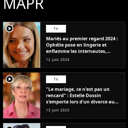
MAPR
player2
TV
Mariés au premier regard 2024 :
Ophélie pose en lingerie et
enflamme les internautes,
"Quelle pure beauté parfaite !"
12 juin 2024
player2
TV
"Le mariage, ce n'est pas un
rencard" : Estelle Dossin
s'emporte lors d'un divorce au
bilan de Mariés au premier
13 juin 2025
regard