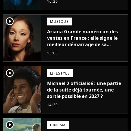
16:26
player2
MUSIQUE
Ariana Grande numéro un des
ventes en France : elle signe le
meilleur démarrage de sa
carrière avec son album Petal
15:08
player2
LIFESTYLE
Michael 2 officialisé : une partie
de la suite déjà tournée, une
sortie possible en 2027 ?
14:29
player2
CINÉMA