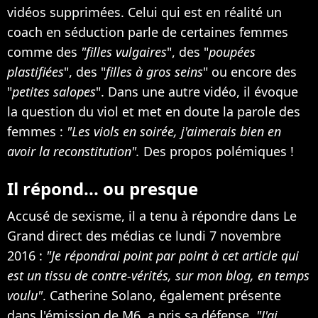
vidéos supprimées. Celui qui est en réalité un
coach en séduction parle de certaines femmes
comme des
"filles vulgaires
", des "
poupées
plastifiées
", des "
filles à gros seins
" ou encore des
"
petites salopes
". Dans une autre vidéo, il évoque
la question du viol et met en doute la parole des
femmes :
"Les viols en soirée, j'aimerais bien en
avoir la reconstitution".
Des propos polémiques !
Il répond... ou presque
Accusé de sexisme, il a tenu à répondre dans Le
Grand direct des médias ce lundi 7 novembre
2016 :
"Je répondrai point par point à cet article qui
est un tissu de contre-vérités, sur mon blog, en temps
voulu"
. Catherine Solano, également présente
dans l'émission de M6, a pris sa défense.
"J'ai