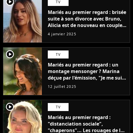
player2
TV
Mariés au premier regard : brisée
suite à son divorce avec Bruno,
Alicia est de nouveau en couple !
Elle officialise avec son nouveau
4 janvier 2025
chéri en photo
player2
TV
Mariés au premier regard : un
montage mensonger ? Marina
déçue par l'émission, "Je me suis
pris une vague de haine"
12 juillet 2025
player2
TV
Mariés au premier regard :
"distanciation sociale",
"chaperons"... Les rouages de la