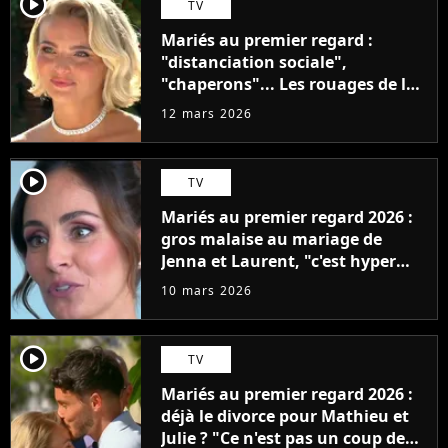
player2
TV
Mariés au premier regard :
"distanciation sociale",
"chaperons"... Les rouages de la
production dévoilés
12 mars 2026
player2
TV
Mariés au premier regard 2026 :
gros malaise au mariage de
Jenna et Laurent, "c'est hyper
gênant"
10 mars 2026
player2
TV
Mariés au premier regard 2026 :
déjà le divorce pour Mathieu et
Julie ? "Ce n'est pas un coup de