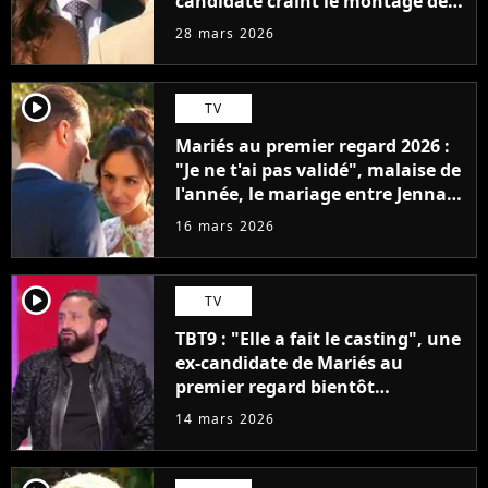
candidate craint le montage des
prochains épisodes
28 mars 2026
player2
TV
Mariés au premier regard 2026 :
"Je ne t'ai pas validé", malaise de
l'année, le mariage entre Jenna
et Laurent tourne à la
16 mars 2026
catastrophe
player2
TV
TBT9 : "Elle a fait le casting", une
ex-candidate de Mariés au
premier regard bientôt
chroniqueuse de Cyril Hanouna ?
14 mars 2026