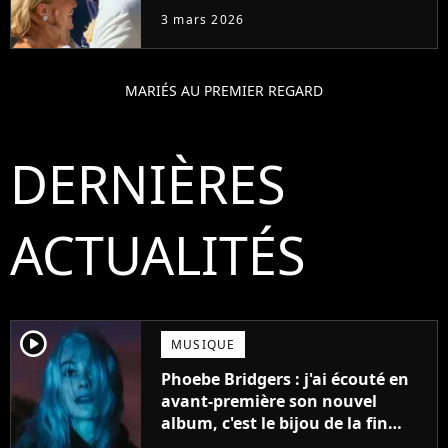
foudre"
3 mars 2026
MARIÉS AU PREMIER REGARD
DERNIÈRES
ACTUALITÉS
player2
MUSIQUE
Phoebe Bridgers : j'ai écouté en
avant-première son nouvel
album, c'est le bijou de la fin
d'été