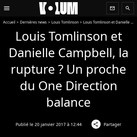
menu
newsletter
search
Accueil
Dernières news
Louis Tomlinson
Louis Tomlinson et Danielle Campbell, la rupture ? Un proche du One Direction balance
Louis Tomlinson et
Danielle Campbell, la
rupture ? Un proche
du One Direction
balance
Publié le 20 janvier 2017 à 12:44
Partager
share