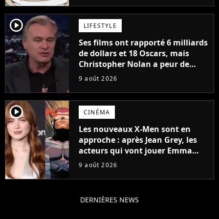
player2
LIFESTYLE
Ses films ont rapporté 6 milliards
de dollars et 18 Oscars, mais
Christopher Nolan a peur de
tourner un genre de films très
9 août 2026
particulier
player2
CINÉMA
Les nouveaux X-Men sont en
approche : après Jean Grey, les
acteurs qui vont jouer Emma
Frost et Cyclope trouvés !
9 août 2026
DERNIÈRES NEWS