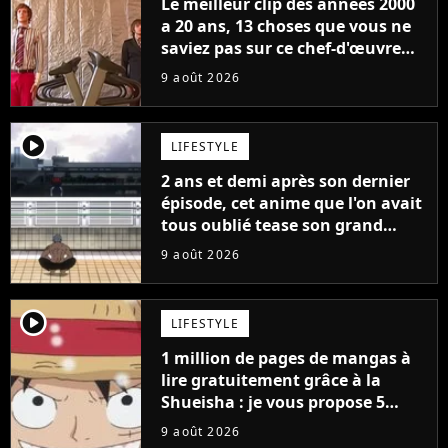
Le meilleur clip des années 2000
a 20 ans, 13 choses que vous ne
saviez pas sur ce chef-d'œuvre
qui a révolutionné YouTube
9 août 2026
player2
LIFESTYLE
2 ans et demi après son dernier
épisode, cet anime que l'on avait
tous oublié tease son grand
retour
9 août 2026
player2
LIFESTYLE
1 million de pages de mangas à
lire gratuitement grâce à la
Shueisha : je vous propose 5
mangas jamais sortis en France
9 août 2026
à découvrir absolument