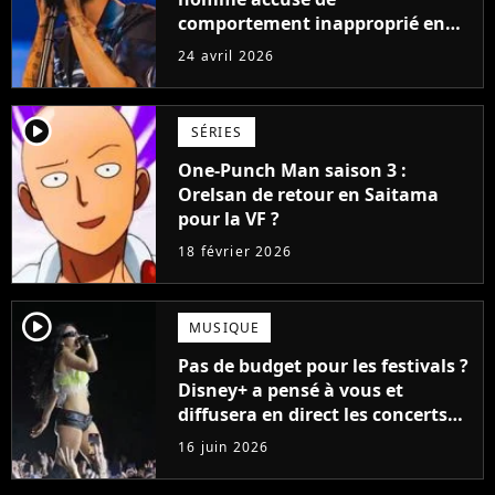
comportement inapproprié en
plein concert, l'Accor Arena
24 avril 2026
réagit face à la colère des fans
player2
SÉRIES
One-Punch Man saison 3 :
Orelsan de retour en Saitama
pour la VF ?
18 février 2026
player2
MUSIQUE
Pas de budget pour les festivals ?
Disney+ a pensé à vous et
diffusera en direct les concerts
de cet incontournable festival
16 juin 2026