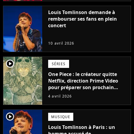
Louis Tomlinson demande à
rembourser ses fans en plein
concert
10 avril 2026
player2
SÉRIES
One Piece : le créateur quitte
Netflix, direction Prime Video
pour préparer son prochain
grand succès fantastique
4 avril 2026
player2
MUSIQUE
Louis Tomlinson à Paris : un
homme accusé de