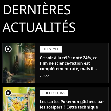
DERNIÈRES
ACTUALITÉS
player2
LIFESTYLE
Ce soir à la télé : noté 24%, ce
film de science-fiction est
complètement raté, mais il
aurait pu être encore pire à
20:22
cause de son acteur
player2
COLLECTIONS
Les cartes Pokémon gâchées par
les scalpers ? Cette technique