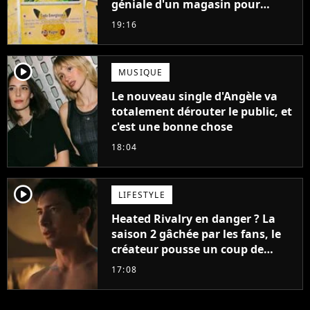
géniale d'un magasin pour
ruiner les revendeurs
19:16
player2
MUSIQUE
Le nouveau single d'Angèle va
totalement dérouter le public, et
c'est une bonne chose
18:04
player2
LIFESTYLE
Heated Rivalry en danger ? La
saison 2 gâchée par les fans, le
créateur pousse un coup de
gueule
17:08