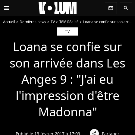
menu
newsletter
search
Accueil
Dernières news
TV
Télé Réalité
Loana se confie sur son arrivée dans Les Anges 9 : "J'ai eu l'impression d'être Madonna"
TV
Loana se confie sur
son arrivée dans Les
Anges 9 : "J'ai eu
l'impression d'être
Madonna"
Publié le 13 février 2017 à 17:09
Partager
share