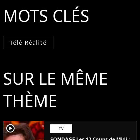
MOTS CLÉS
Télé Réalité
SUR LE MÊME
THÈME
player2
TV
SONDAGE Les 12 Coups de Midi :