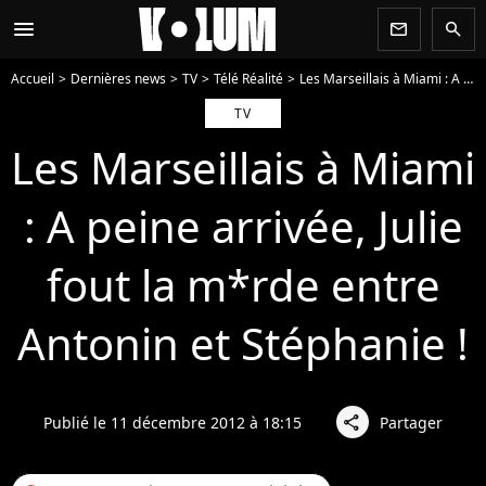
menu
newsletter
search
Accueil
Dernières news
TV
Télé Réalité
Les Marseillais à Miami : A peine arrivée, Julie fout la m*rde entre Antonin et Stéphanie !
TV
Les Marseillais à Miami
: A peine arrivée, Julie
fout la m*rde entre
Antonin et Stéphanie !
Publié le 11 décembre 2012 à 18:15
Partager
share