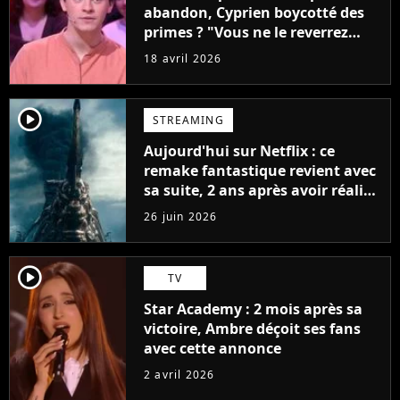
abandon, Cyprien boycotté des
primes ? "Vous ne le reverrez
plus"
18 avril 2026
player2
STREAMING
Aujourd'hui sur Netflix : ce
remake fantastique revient avec
sa suite, 2 ans après avoir réalisé
60 millions de vues et régné 6
26 juin 2026
semaines dans le Top 10
player2
TV
Star Academy : 2 mois après sa
victoire, Ambre déçoit ses fans
avec cette annonce
2 avril 2026