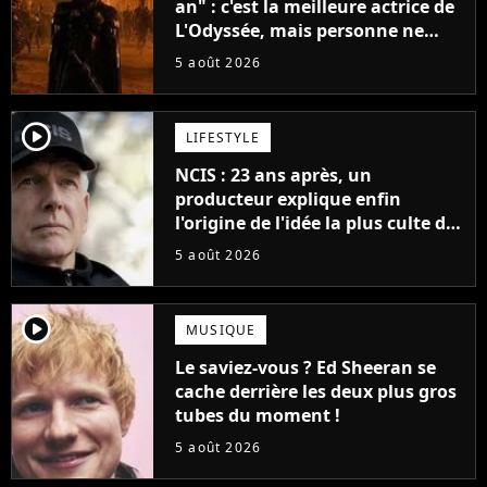
an" : c'est la meilleure actrice de
L'Odyssée, mais personne ne
veut lui donner de rôle au
5 août 2026
cinéma
player2
LIFESTYLE
NCIS : 23 ans après, un
producteur explique enfin
l'origine de l'idée la plus culte de
la série (et on ne parle pas du
5 août 2026
bateau)
player2
MUSIQUE
Le saviez-vous ? Ed Sheeran se
cache derrière les deux plus gros
tubes du moment !
5 août 2026