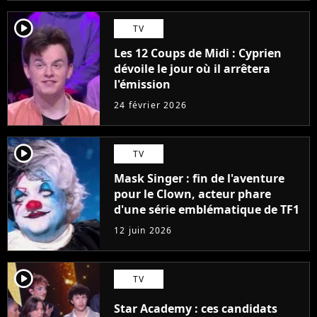
player2
TV
Les 12 Coups de Midi : Cyprien
dévoile le jour où il arrêtera
l'émission
24 février 2026
player2
TV
Mask Singer : fin de l'aventure
pour le Clown, acteur phare
d'une série emblématique de TF1
12 juin 2026
player2
TV
Star Academy : ces candidats