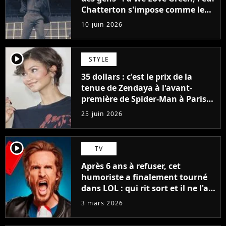
Chatterton s'impose comme le
groupe rock français de sa
10 juin 2026
génération
player2
STYLE
35 dollars : c'est le prix de la
tenue de Zendaya à l'avant-
première de Spider-Man à Paris,
"Le style n'a pas besoin de coûter
25 juin 2026
une fortune"
player2
TV
Après 6 ans à refuser, cet
humoriste a finalement tourné
dans LOL : qui rit sort et il ne l'a
pas fait pour l'argent, "J'ai
3 mars 2026
toujours dit..."