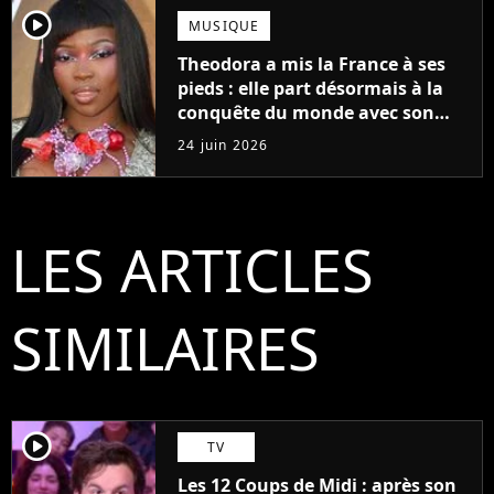
player2
MUSIQUE
Theodora a mis la France à ses
pieds : elle part désormais à la
conquête du monde avec son
premier gros feat international
24 juin 2026
LES ARTICLES
SIMILAIRES
player2
TV
Les 12 Coups de Midi : après son