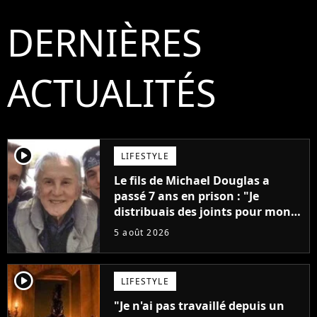
DERNIÈRES
ACTUALITÉS
player2
LIFESTYLE
Le fils de Michael Douglas a
passé 7 ans en prison : "Je
distribuais des joints pour mon
père"
5 août 2026
player2
LIFESTYLE
"Je n'ai pas travaillé depuis un