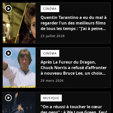
player2
CINÉMA
Quentin Tarantino a eu du mal à
regarder l'un des meilleurs films
de tous les temps : "J'ai à peine
réussi à aller jusqu'au générique
23 juillet 2026
de fin"
player2
CINÉMA
Après La Fureur du Dragon,
Chuck Norris a refusé d'affronter
à nouveau Bruce Lee, un choix
qui a façonné sa légende
29 mars 2026
player2
MUSIQUE
"On a réussi à toucher le cœur
des gens" : à We Love Green, Feu!