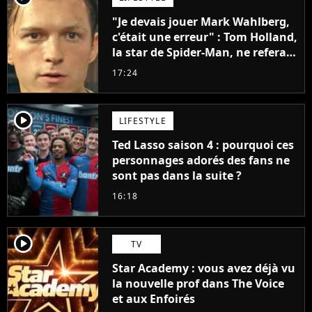
"Je devais jouer Mark Wahlberg,
c'était une erreur" : Tom Holland,
la star de Spider-Man, ne referait
pas ce blockbuster
17:24
player2
LIFESTYLE
Ted Lasso saison 4 : pourquoi ces
personnages adorés des fans ne
sont pas dans la suite ?
16:18
player2
TV
Star Academy : vous avez déjà vu
la nouvelle prof dans The Voice
et aux Enfoirés