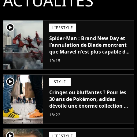
ACTUALITÉS
player2
LIFESTYLE
Spider-Man : Brand New Day et
l'annulation de Blade montrent
que Marvel n'est plus capable de
faire quoi que ce soit de simple
19:15
player2
STYLE
Cringes ou bluffantes ? Pour les
30 ans de Pokémon, adidas
dévoile une énorme collection de
sneakers et je ne sais pas quoi en
18:22
penser
player2
LIFESTYLE