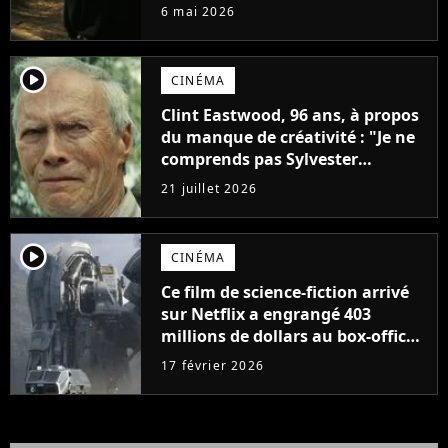
top 10 des films les plus vus de
6 mai 2026
l'histoire
player2
CINÉMA
Clint Eastwood, 96 ans, à propos
du manque de créativité : "Je ne
comprends pas Sylvester
Stallone. J'ai l'impression qu'il ne
21 juillet 2026
fait ça que pour l'argent"
player2
CINÉMA
Ce film de science-fiction arrivé
sur Netflix a engrangé 403
millions de dollars au box-office
et fait revivre l'une des sagas les
17 février 2026
plus emblématiques de tous les
temps