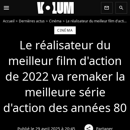
menu
newsletter
search
Accueil
Dernières actus
Cinéma
Le réalisateur du meilleur film d'action de 2022 va remaker la meilleure série d'action des années 80
CINÉMA
Le réalisateur du
meilleur film d'action
de 2022 va remaker la
meilleure série
d'action des années 80
Publié le 29 avril 2025 à 20:45
Partager
share