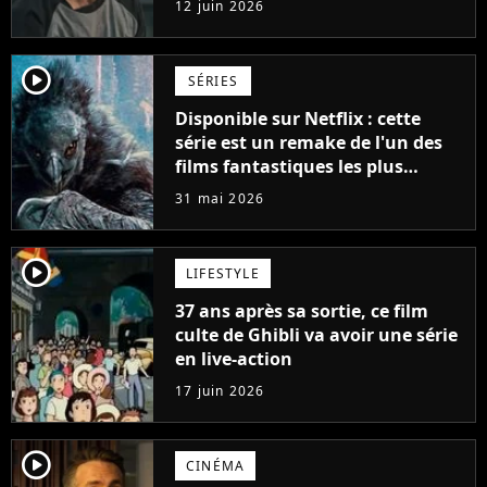
12 juin 2026
martiaux
player2
SÉRIES
Disponible sur Netflix : cette
série est un remake de l'un des
films fantastiques les plus
populaires des années 80
31 mai 2026
player2
LIFESTYLE
37 ans après sa sortie, ce film
culte de Ghibli va avoir une série
en live-action
17 juin 2026
player2
CINÉMA