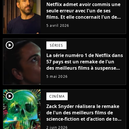
Netflix admet avoir commis une
seule erreur avec l'un de ses
films. Et elle concernait l'un des
meilleurs films d'action de la
5 avril 2026
plateforme
player2
SÉRIES
La série numéro 1 de Netflix dans
57 pays est un remake de l'un
des meilleurs films à suspense
du XXIe siècle
5 mai 2026
player2
CINÉMA
Zack Snyder réalisera le remake
de l'un des meilleurs films de
science-fiction et d'action de tous
les temps
2 juin 2026