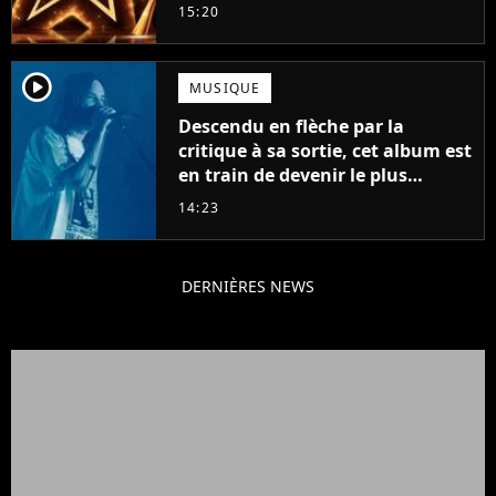
15:20
player2
MUSIQUE
Descendu en flèche par la
critique à sa sortie, cet album est
en train de devenir le plus
populaire de son auteur
14:23
DERNIÈRES NEWS