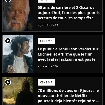
50 ans de carrière et 2 Oscars :
aujourd'hui, l'un des plus grands
acteurs de tous les temps fête
ses 70 ans
9 juillet 2026
player2
CINÉMA
Le public a rendu son verdict sur
Michael et affirme que le film
avec Jaafar Jackson n'est pas le
meilleur biopic musical de 2026.
28 avril 2026
Un autre film le surpasse
player2
CINÉMA
78 millions de vues en 9 jours : le
nouveau thriller de Netflix
pourrait déjà bientôt rejoindre le