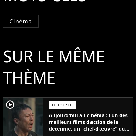
Cinéma
SUR LE MÊME
THÈME
player2
LIFESTYLE
Aujourd'hui au cinéma : l'un des
meilleurs films d'action de la
décennie, un "chef-d'œuvre" qui
rappelle les meilleurs films d'arts