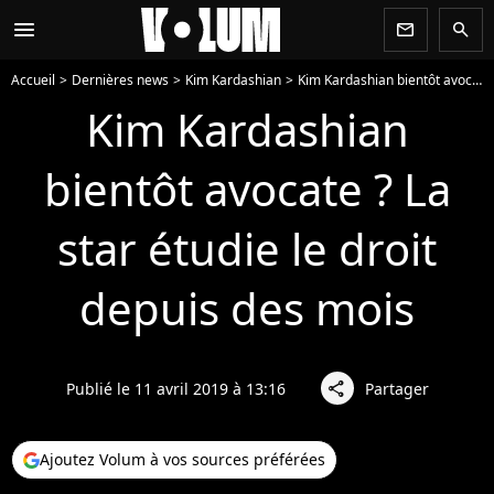
menu
newsletter
search
Accueil
Dernières news
Kim Kardashian
Kim Kardashian bientôt avocate ? La star étudie le droit depuis des mois
Kim Kardashian
bientôt avocate ? La
star étudie le droit
depuis des mois
Publié le 11 avril 2019 à 13:16
Partager
share
Ajoutez Volum à vos sources préférées