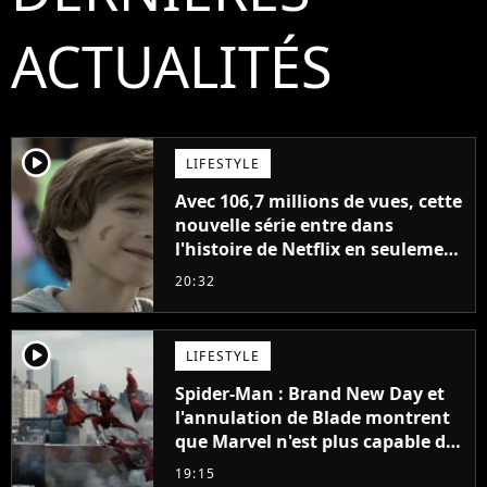
ACTUALITÉS
player2
LIFESTYLE
Avec 106,7 millions de vues, cette
nouvelle série entre dans
l'histoire de Netflix en seulement
48 jours
20:32
player2
LIFESTYLE
Spider-Man : Brand New Day et
l'annulation de Blade montrent
que Marvel n'est plus capable de
faire quoi que ce soit de simple
19:15