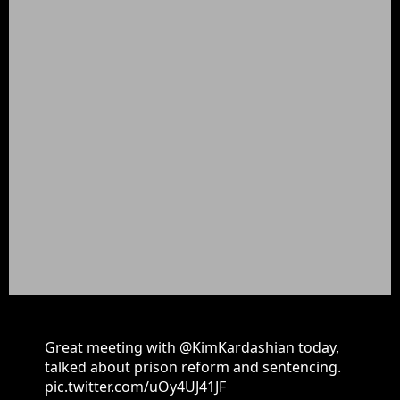
Great meeting with
@KimKardashian
today,
talked about prison reform and sentencing.
pic.twitter.com/uOy4UJ41JF