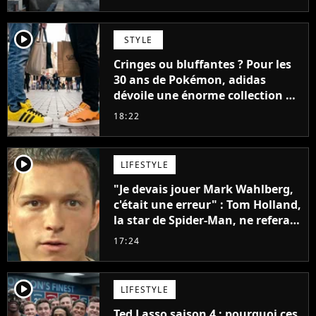
player2
STYLE
Cringes ou bluffantes ? Pour les
30 ans de Pokémon, adidas
dévoile une énorme collection de
sneakers et je ne sais pas quoi en
18:22
penser
player2
LIFESTYLE
"Je devais jouer Mark Wahlberg,
c'était une erreur" : Tom Holland,
la star de Spider-Man, ne referait
pas ce blockbuster
17:24
player2
LIFESTYLE
Ted Lasso saison 4 : pourquoi ces