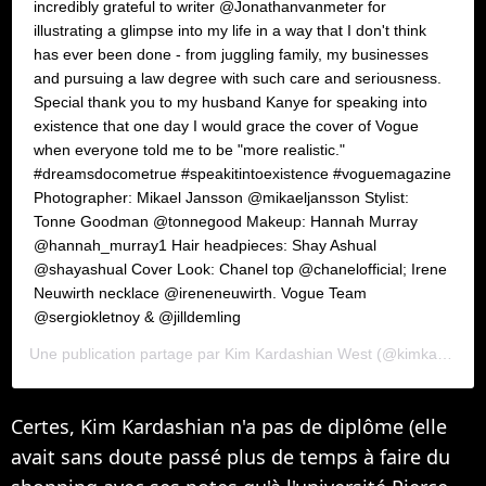
incredibly grateful to writer @Jonathanvanmeter for
illustrating a glimpse into my life in a way that I don't think
has ever been done - from juggling family, my businesses
and pursuing a law degree with such care and seriousness.
Special thank you to my husband Kanye for speaking into
existence that one day I would grace the cover of Vogue
when everyone told me to be "more realistic."
#dreamsdocometrue #speakitintoexistence #voguemagazine
Photographer: Mikael Jansson @mikaeljansson Stylist:
Tonne Goodman @tonnegood Makeup: Hannah Murray
@hannah_murray1 Hair headpieces: Shay Ashual
@shayashual Cover Look: Chanel top @chanelofficial; Irene
Neuwirth necklace @ireneneuwirth. Vogue Team
@sergiokletnoy & @jilldemling
Une publication partage par
Kim Kardashian West
(@kimkardashian) le
Certes, Kim Kardashian n'a pas de diplôme (elle
avait sans doute passé plus de temps à faire du