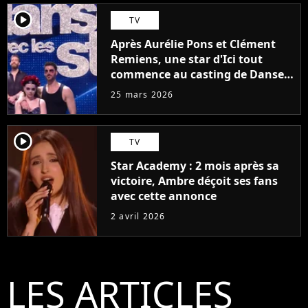
player2
TV
Après Aurélie Pons et Clément
Remiens, une star d'Ici tout
commence au casting de Danse
avec les stars 2027 ?
25 mars 2026
player2
TV
Star Academy : 2 mois après sa
victoire, Ambre déçoit ses fans
avec cette annonce
2 avril 2026
LES ARTICLES