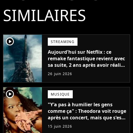
SIMILAIRES
player2
STREAMING
Aujourd'hui sur Netflix : ce
remake fantastique revient avec
sa suite, 2 ans après avoir réalisé
60 millions de vues et régné 6
26 juin 2026
semaines dans le Top 10
player2
MUSIQUE
"Y'a pas à humilier les gens
comme ça" : Theodora voit rouge
après un concert, mais que s'est-
il passé ?
15 juin 2026