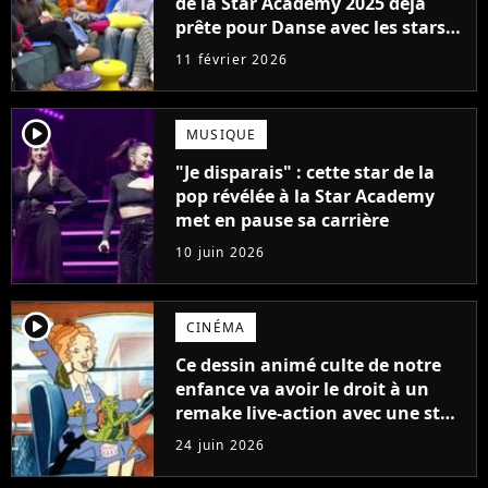
de la Star Academy 2025 déjà
prête pour Danse avec les stars
2027
11 février 2026
player2
MUSIQUE
"Je disparais" : cette star de la
pop révélée à la Star Academy
met en pause sa carrière
10 juin 2026
player2
CINÉMA
Ce dessin animé culte de notre
enfance va avoir le droit à un
remake live-action avec une star
de Hunger Games
24 juin 2026