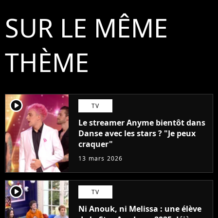
SUR LE MÊME
THÈME
player2
TV
Le streamer Anyme bientôt dans
Danse avec les stars ? "Je peux
craquer"
13 mars 2026
player2
TV
Ni Anouk, ni Melissa : une élève