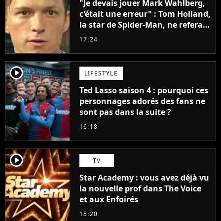
"Je devais jouer Mark Wahlberg,
c'était une erreur" : Tom Holland,
la star de Spider-Man, ne referait
pas ce blockbuster
17:24
player2
LIFESTYLE
Ted Lasso saison 4 : pourquoi ces
personnages adorés des fans ne
sont pas dans la suite ?
16:18
player2
TV
Star Academy : vous avez déjà vu
la nouvelle prof dans The Voice
et aux Enfoirés
15:20