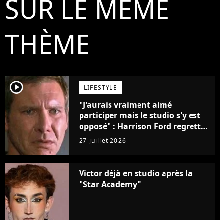
SUR LE MÊME
THÈME
player2
LIFESTYLE
"J'aurais vraiment aimé
participer mais le studio s'y est
opposé" : Harrison Ford regrette
depuis 57 ans de ne pas avoir pu
27 juillet 2026
jouer dans ce film culte
Victor déjà en studio après la
"Star Academy"