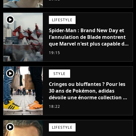
player2
LIFESTYLE
Spider-Man : Brand New Day et
l'annulation de Blade montrent
que Marvel n'est plus capable de
faire quoi que ce soit de simple
19:15
player2
STYLE
Cringes ou bluffantes ? Pour les
30 ans de Pokémon, adidas
dévoile une énorme collection de
sneakers et je ne sais pas quoi en
18:22
penser
player2
LIFESTYLE