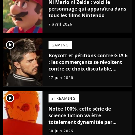
Ni Mario ni Zelda : voici le
personnage qui apparaîtra dans
tous les films Nintendo
7 avril 2026
player2
GAMING
Boycott et pétitions contre GTA 6
: les commerçants se révoltent
contre ce choix discutable,
Rockstar fait déjà volte-face
27 juin 2026
player2
STREAMING
Notée 100%, cette série de
science-fiction va être
totalement dynamitée par
Netflix : dites adieu à ces
30 juin 2026