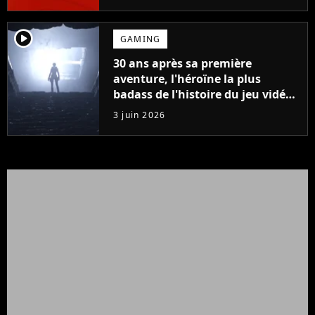
personnages
player2
GAMING
30 ans après sa première
aventure, l'héroïne la plus
badass de l'histoire du jeu vidéo
et du cinéma revient dans un
3 juin 2026
remake spectaculaire