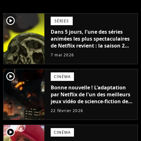
player2
SÉRIES
Dans 5 jours, l'une des séries
animées les plus spectaculaires
de Netflix revient : la saison 2
veut réconcilier tous les fans
7 mai 2026
player2
CINÉMA
Bonne nouvelle ! L'adaptation
par Netflix de l'un des meilleurs
jeux vidéo de science-fiction de
tous les temps a enfin un
22 février 2026
planning crédible
player2
CINÉMA