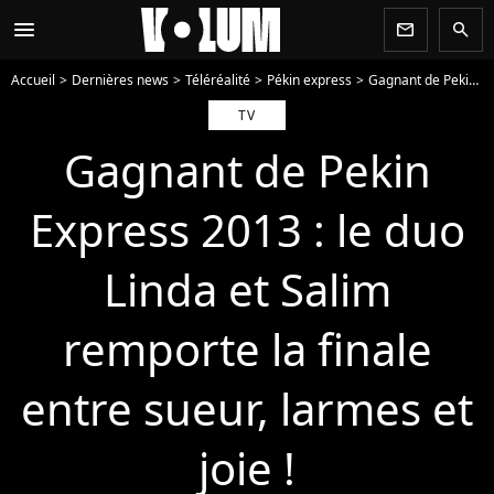
menu
newsletter
search
Accueil
Dernières news
Téléréalité
Pékin express
Gagnant de Pekin Express 2013 : le duo Linda et Salim remporte la finale entre sueur, larmes et joie !
TV
Gagnant de Pekin
Express 2013 : le duo
Linda et Salim
remporte la finale
entre sueur, larmes et
joie !