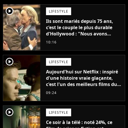
player2
LIFESTYLE
Ils sont mariés depuis 75 ans,
c'est le couple le plus durable
d'Hollywood : "Nous avons
avancé jour après jour, et les
10:16
jours se sont transformés en
décennies"
player2
LIFESTYLE
Aujourd'hui sur Netflix : inspiré
d'une histoire vraie glaçante,
c'est l'un des meilleurs films du
21ème siècle
09:24
player2
LIFESTYLE
Ce soir à la télé : noté 24%, ce