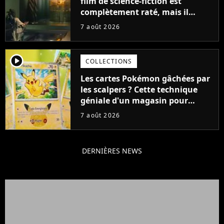
film de science-fiction est
complètement raté, mais il
aurait pu être encore pire à
7 août 2026
cause de son acteur
player2
COLLECTIONS
Les cartes Pokémon gâchées par
les scalpers ? Cette technique
géniale d'un magasin pour
ruiner les revendeurs
7 août 2026
DERNIÈRES NEWS