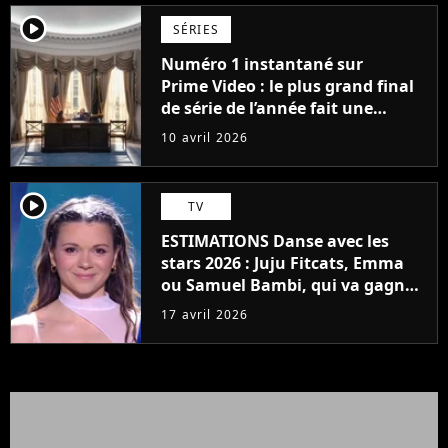
player2
SÉRIES
Numéro 1 instantané sur
Prime Video : le plus grand final
de série de l’année fait une
entrée fracassante dans les
10 avril 2026
classements
player2
TV
ESTIMATIONS Danse avec les
stars 2026 : Juju Fitcats, Emma
ou Samuel Bambi, qui va gagner
la finale du 17 avril ? Le public a
17 avril 2026
décidé d'aller contre l'avis du jury