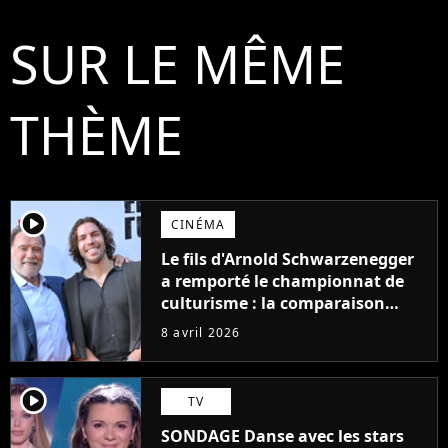
SUR LE MÊME
THÈME
player2
CINÉMA
Le fils d'Arnold Schwarzenegger
a remporté le championnat de
culturisme : la comparaison
entre les deux est devenue
8 avril 2026
évidente
player2
TV
SONDAGE Danse avec les stars