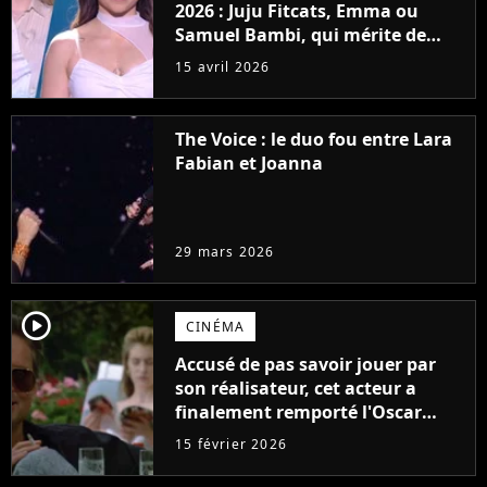
2026 : Juju Fitcats, Emma ou
Samuel Bambi, qui mérite de
gagner la finale du vendredi 17
15 avril 2026
avril ?
The Voice : le duo fou entre Lara
Fabian et Joanna
29 mars 2026
player2
CINÉMA
Accusé de pas savoir jouer par
son réalisateur, cet acteur a
finalement remporté l'Oscar
pour son rôle
15 février 2026