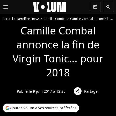
menu
newsletter
search
Accueil
Dernières news
Camille Combal
Camille Combal annonce la fin de Virgin Tonic... pour 2018
Camille Combal
annonce la fin de
Virgin Tonic... pour
2018
Publié le 9 juin 2017 à 12:25
Partager
share
Ajoutez Volum à vos sources préférées