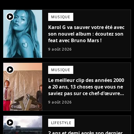
player2
MUSIQUE
Karol G va sauver votre été avec
son nouvel album : écoutez son
feat avec Bruno Mars !
9 août 2026
player2
MUSIQUE
Le meilleur clip des années 2000
a 20 ans, 13 choses que vous ne
saviez pas sur ce chef-d'œuvre
qui a révolutionné YouTube
9 août 2026
player2
LIFESTYLE
2 ans et demi après son dernier