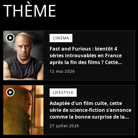
THÈME
player2
CINÉMA
Fast and Furious : bientôt 4
séries introuvables en France
après la fin des films ? Cette
annonce de Vin Diesel interroge
12 mai 2026
player2
LIFESTYLE
Adaptée d'un film culte, cette
série de science-fiction s'annonce
comme la bonne surprise de la
fin d'année
27 juillet 2026