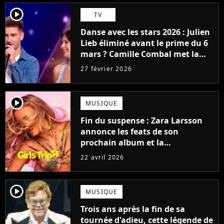
player2
TV
Danse avec les stars 2026 : Julien
Lieb éliminé avant le prime du 6
mars ? Camille Combal met la
pression
27 février 2026
player2
MUSIQUE
Fin du suspense : Zara Larsson
annonce les feats de son
prochain album et la
mystérieuse chanteuse française
22 avril 2026
n'est pas Aya Nakamura
player2
MUSIQUE
Trois ans après la fin de sa
tournée d'adieu, cette légende de