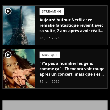
player2
STREAMING
Aujourd'hui sur Netflix : ce
remake fantastique revient avec
sa suite, 2 ans après avoir réalisé
60 millions de vues et régné 6
26 juin 2026
semaines dans le Top 10
player2
MUSIQUE
"Y'a pas à humilier les gens
comme ça" : Theodora voit rouge
après un concert, mais que s'est-
il passé ?
15 juin 2026