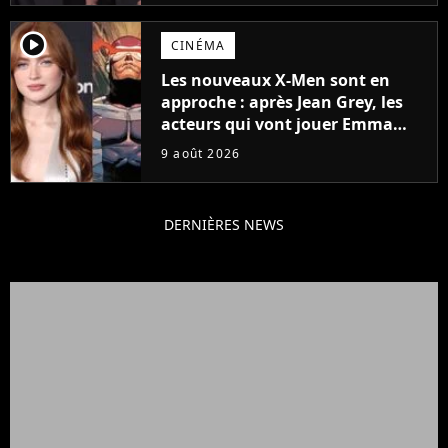
player2
CINÉMA
Les nouveaux X-Men sont en
approche : après Jean Grey, les
acteurs qui vont jouer Emma
Frost et Cyclope trouvés !
9 août 2026
DERNIÈRES NEWS