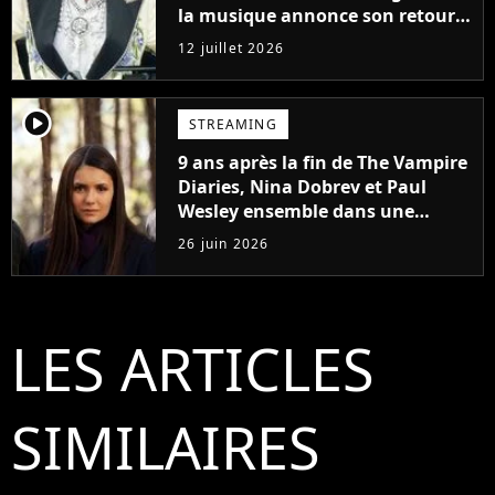
la musique annonce son retour
sur scène
12 juillet 2026
player2
STREAMING
9 ans après la fin de The Vampire
Diaries, Nina Dobrev et Paul
Wesley ensemble dans une
nouvelle série
26 juin 2026
LES ARTICLES
SIMILAIRES