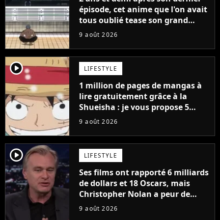
épisode, cet anime que l'on avait
tous oublié tease son grand
retour
9 août 2026
player2
LIFESTYLE
1 million de pages de mangas à
lire gratuitement grâce à la
Shueisha : je vous propose 5
mangas jamais sortis en France
9 août 2026
à découvrir absolument
player2
LIFESTYLE
Ses films ont rapporté 6 milliards
de dollars et 18 Oscars, mais
Christopher Nolan a peur de
tourner un genre de films très
9 août 2026
particulier