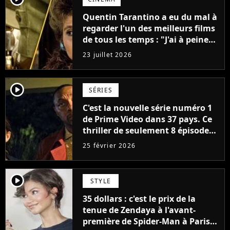
Quentin Tarantino a eu du mal à
regarder l'un des meilleurs films
de tous les temps : "J'ai à peine
réussi à aller jusqu'au générique
23 juillet 2026
de fin"
player2
SÉRIES
C'est la nouvelle série numéro 1
de Prime Video dans 37 pays. Ce
thriller de seulement 8 épisodes
a détrôné Fallout à la surprise
25 février 2026
générale
player2
STYLE
35 dollars : c'est le prix de la
tenue de Zendaya à l'avant-
première de Spider-Man à Paris,