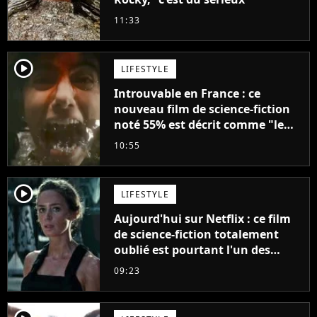
11:33
player2
LIFESTYLE
Introuvable en France : ce
nouveau film de science-fiction
noté 55% est décrit comme "le
plus stupide de l'année"
10:55
player2
LIFESTYLE
Aujourd'hui sur Netflix : ce film
de science-fiction totalement
oublié est pourtant l'un des
meilleurs des années 2010
09:23