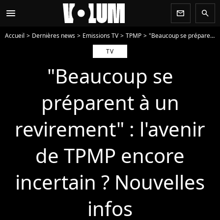
menu
newsletter
search
Accueil
Dernières news
Emissions TV
TPMP
"Beaucoup se préparent à un revirement" : l'avenir de TPMP encore incertain ? Nouvelles infos
TV
"Beaucoup se
préparent à un
revirement" : l'avenir
de TPMP encore
incertain ? Nouvelles
infos