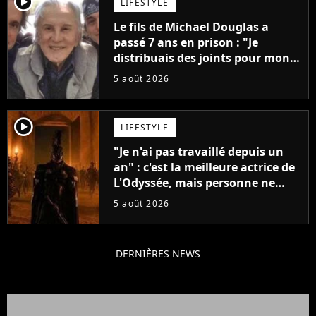
player2
LIFESTYLE
Le fils de Michael Douglas a
passé 7 ans en prison : "Je
distribuais des joints pour mon
père"
5 août 2026
player2
LIFESTYLE
"Je n'ai pas travaillé depuis un
an" : c'est la meilleure actrice de
L'Odyssée, mais personne ne
veut lui donner de rôle au
5 août 2026
cinéma
DERNIÈRES NEWS