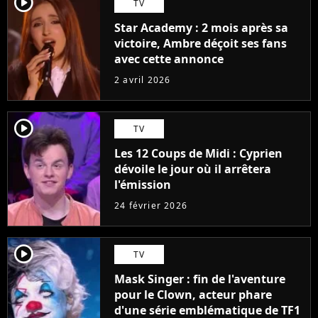
player2
TV
Star Academy : 2 mois après sa
victoire, Ambre déçoit ses fans
avec cette annonce
2 avril 2026
player2
TV
Les 12 Coups de Midi : Cyprien
dévoile le jour où il arrêtera
l'émission
24 février 2026
player2
TV
Mask Singer : fin de l'aventure
pour le Clown, acteur phare
d'une série emblématique de TF1