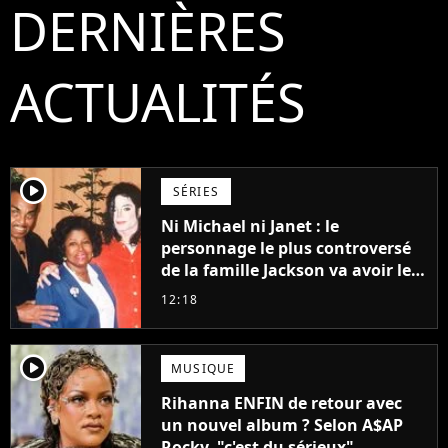
DERNIÈRES
ACTUALITÉS
player2
SÉRIES
Ni Michael ni Janet : le
personnage le plus controversé
de la famille Jackson va avoir le
droit à sa propre série
12:18
player2
MUSIQUE
Rihanna ENFIN de retour avec
un nouvel album ? Selon A$AP
Rocky, "c'est du sérieux"