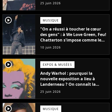
"Le style n'a pas besoin de coûter
25 juin 2026
une fortune"
player2
MUSIQUE
"On a réussi à toucher le cœur
des gens" : à We Love Green, Feu!
Chatterton s'impose comme le
groupe rock français de sa
10 juin 2026
génération
player2
EXPOS & MUSÉES
Andy Warhol : pourquoi la
nouvelle exposition a lieu à
Landerneau ? On connaît la
raison et elle est symbolique !
25 juin 2026
player2
MUSIQUE