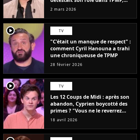
mais est restée "pour l'argent"
2 mars 2026
player2
TV
"C'était un manque de respect" :
comment Cyril Hanouna a trahi
une chroniqueuse de TPMP
28 février 2026
player2
TV
Les 12 Coups de Midi : après son
abandon, Cyprien boycotté des
primes ? "Vous ne le reverrez
plus"
18 avril 2026