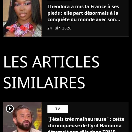
Theodora a mis la France à ses
pieds : elle part désormais à la
conquête du monde avec son
premier gros feat international
24 juin 2026
LES ARTICLES
SIMILAIRES
player2
TV
"J'étais très malheureuse" : cette
chroniqueuse de Cyril Hanouna
détestait son rôle dans TPMP,