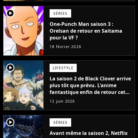
player2
SÉRIES
One-Punch Man saison 3 :
Orelsan de retour en Saitama
pour la VF ?
18 février 2026
player2
LIFESTYLE
La saison 2 de Black Clover arrive
plus tôt que prévu. L'anime
fantastique enfin de retour cette
année, mais il faudra sortir de
12 juin 2026
chez soi pour assister à sa
diffusion anticipée
player2
SÉRIES
Avant même la saison 2, Netflix