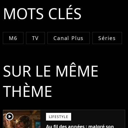
MOTS CLÉS
M6
TV
Canal Plus
Séries
SUR LE MÊME
THÈME
player2
LIFESTYLE
Au fil des années : malgré son