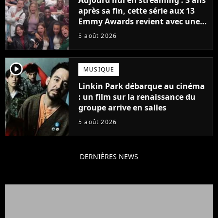
Aujourd'hui en streaming : 3 ans
après sa fin, cette série aux 13
Emmy Awards revient avec une
suite... totalement différente
5 août 2026
player2
MUSIQUE
Linkin Park débarque au cinéma
: un film sur la renaissance du
groupe arrive en salles
5 août 2026
DERNIÈRES NEWS