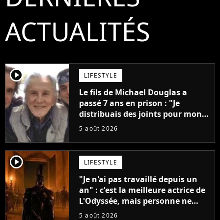
ACTUALITÉS
player2
LIFESTYLE
Le fils de Michael Douglas a
passé 7 ans en prison : "Je
distribuais des joints pour mon
père"
5 août 2026
player2
LIFESTYLE
"Je n'ai pas travaillé depuis un
an" : c'est la meilleure actrice de
L'Odyssée, mais personne ne
veut lui donner de rôle au
5 août 2026