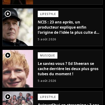
cinéma
player2
LIFESTYLE
NCIS : 23 ans après, un
producteur explique enfin
l'origine de l'idée la plus culte de
la série (et on ne parle pas du
5 août 2026
bateau)
player2
MUSIQUE
Le saviez-vous ? Ed Sheeran se
cache derrière les deux plus gros
tubes du moment !
5 août 2026
player2
LIFESTYLE