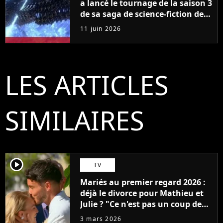
a lancé le tournage de la saison 3
de sa saga de science-fiction des
créateurs de Game of Thrones
11 juin 2026
LES ARTICLES
SIMILAIRES
player2
TV
Mariés au premier regard 2026 :
déjà le divorce pour Mathieu et
Julie ? "Ce n'est pas un coup de
foudre"
3 mars 2026