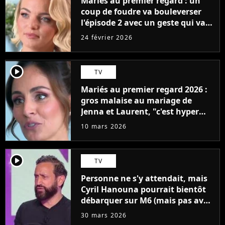
Mariés au premier regard : un
coup de foudre va bouleverser
l'épisode 2 avec un geste qui va
faire fondre les proches
24 février 2026
player2
TV
Mariés au premier regard 2026 :
gros malaise au mariage de
Jenna et Laurent, "c'est hyper
gênant"
10 mars 2026
player2
TV
Personne ne s'y attendait, mais
Cyril Hanouna pourrait bientôt
débarquer sur M6 (mais pas avec
TBT9)
30 mars 2026