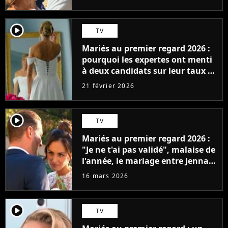
player2
TV
Mariés au premier regard 2026 :
pourquoi les expertes ont menti
à deux candidats sur leur taux de
compatibilité
21 février 2026
player2
TV
Mariés au premier regard 2026 :
"Je ne t'ai pas validé", malaise de
l'année, le mariage entre Jenna
et Laurent tourne à la
16 mars 2026
catastrophe
player2
TV