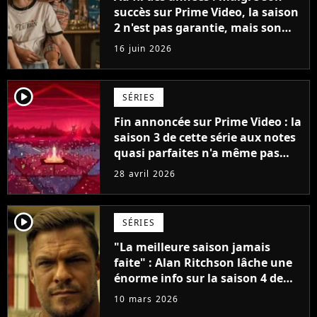
succès sur Prime Video, la saison
2 n'est pas garantie, mais son
créateur est optimiste : "Je vois
16 juin 2026
cinq saisons"
player2
SÉRIES
Fin annoncée sur Prime Video : la
saison 3 de cette série aux notes
quasi parfaites n'a même pas
encore été diffusée, mais elle se
28 avril 2026
conclura avec la saison 5
player2
SÉRIES
"La meilleure saison jamais
faite" : Alan Ritchson lâche une
énorme info sur la saison 4 de
Reacher
10 mars 2026