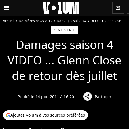
menu
newsletter
Accueil
Dernières news
TV
Damages saison 4 VIDEO ... Glenn Close de retour dès juillet
CINÉ SÉRIE
Damages saison 4
VIDEO ... Glenn Close
de retour dès juillet
Publié le 14 juin 2011 à 16:20
Partager
share
Ajoutez Volum à vos sources préférées