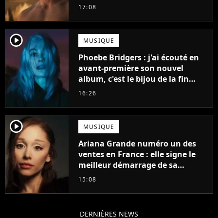
gueule
17:08
player2
MUSIQUE
Phoebe Bridgers : j'ai écouté en
avant-première son nouvel
album, c'est le bijou de la fin
d'été
16:26
player2
MUSIQUE
Ariana Grande numéro un des
ventes en France : elle signe le
meilleur démarrage de sa
carrière avec son album Petal
15:08
DERNIÈRES NEWS