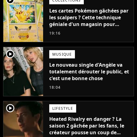
COLLECTIONS
Les cartes Pokémon gâchées par
les scalpers ? Cette technique
géniale d'un magasin pour
ruiner les revendeurs
19:16
player2
MUSIQUE
Le nouveau single d'Angèle va
totalement dérouter le public, et
c'est une bonne chose
18:04
player2
LIFESTYLE
Heated Rivalry en danger ? La
saison 2 gâchée par les fans, le
créateur pousse un coup de