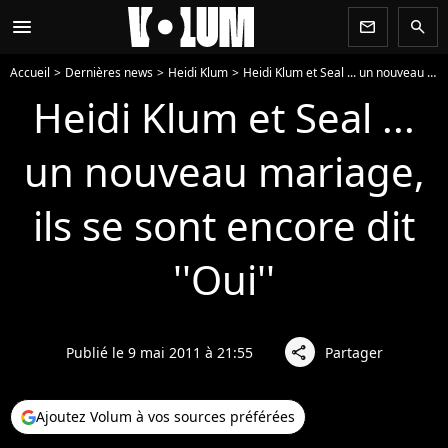
menu
newsletter
search
Accueil
Dernières news
Heidi Klum
Heidi Klum et Seal ... un nouveau mariage, ils se sont encore dit ''Oui''
Heidi Klum et Seal ...
un nouveau mariage,
ils se sont encore dit
''Oui''
Publié le 9 mai 2011 à 21:55
Partager
share
Ajoutez Volum à vos sources préférées