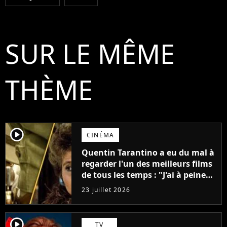
SUR LE MÊME
THÈME
player2
CINÉMA
Quentin Tarantino a eu du mal à
regarder l'un des meilleurs films
de tous les temps : "J'ai à peine
réussi à aller jusqu'au générique
23 juillet 2026
de fin"
player2
TV