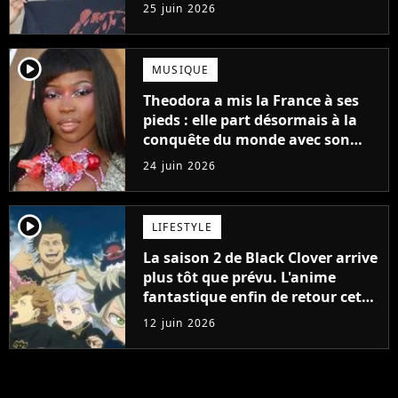
"Le style n'a pas besoin de coûter
25 juin 2026
une fortune"
player2
MUSIQUE
Theodora a mis la France à ses
pieds : elle part désormais à la
conquête du monde avec son
premier gros feat international
24 juin 2026
player2
LIFESTYLE
La saison 2 de Black Clover arrive
plus tôt que prévu. L'anime
fantastique enfin de retour cette
année, mais il faudra sortir de
12 juin 2026
chez soi pour assister à sa
diffusion anticipée