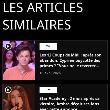
LES ARTICLES
SIMILAIRES
player2
TV
Les 12 Coups de Midi : après son
abandon, Cyprien boycotté des
primes ? "Vous ne le reverrez
plus"
18 avril 2026
player2
TV
Star Academy : 2 mois après sa
victoire, Ambre déçoit ses fans
avec cette annonce