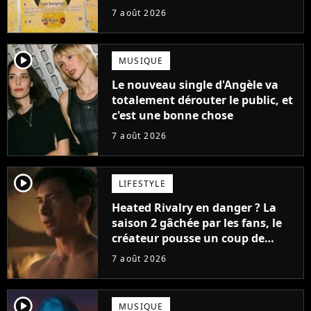
ruiner les revendeurs
7 août 2026
player2
MUSIQUE
Le nouveau single d'Angèle va
totalement dérouter le public, et
c'est une bonne chose
7 août 2026
player2
LIFESTYLE
Heated Rivalry en danger ? La
saison 2 gâchée par les fans, le
créateur pousse un coup de
gueule
7 août 2026
player2
MUSIQUE