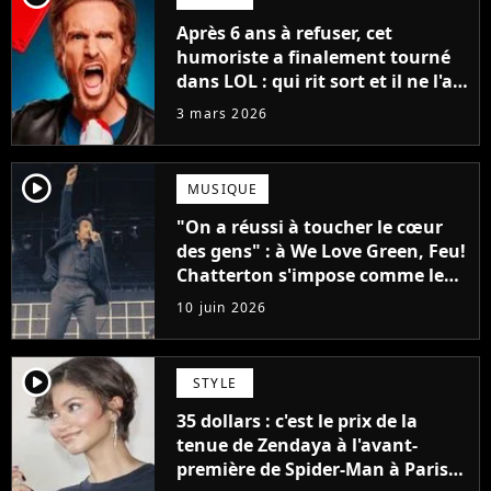
Après 6 ans à refuser, cet
humoriste a finalement tourné
dans LOL : qui rit sort et il ne l'a
pas fait pour l'argent, "J'ai
3 mars 2026
toujours dit..."
player2
MUSIQUE
"On a réussi à toucher le cœur
des gens" : à We Love Green, Feu!
Chatterton s'impose comme le
groupe rock français de sa
10 juin 2026
génération
player2
STYLE
35 dollars : c'est le prix de la
tenue de Zendaya à l'avant-
première de Spider-Man à Paris,