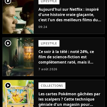
player2
LIFESTYLE
Aujourd'hui sur Netflix : inspiré
d'une histoire vraie glaçante,
c'est l'un des meilleurs films du
21ème siècle
09:24
player2
LIFESTYLE
Ce soir à la télé : noté 24%, ce
film de science-fiction est
complètement raté, mais il
aurait pu être encore pire à
7 août 2026
cause de son acteur
player2
COLLECTIONS
Les cartes Pokémon gâchées par
les scalpers ? Cette technique
géniale d'un magasin pour