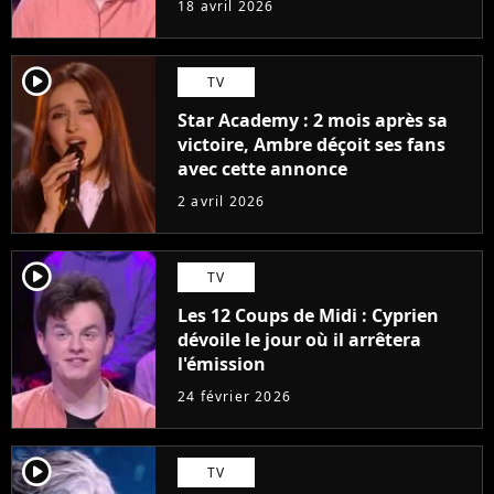
18 avril 2026
player2
TV
Star Academy : 2 mois après sa
victoire, Ambre déçoit ses fans
avec cette annonce
2 avril 2026
player2
TV
Les 12 Coups de Midi : Cyprien
dévoile le jour où il arrêtera
l'émission
24 février 2026
player2
TV