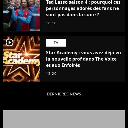
Ted Lasso saison 4 : pourquoi ces
personnages adorés des fans ne
sont pas dans la suite ?
16:18
player2
TV
Star Academy : vous avez déjà vu
la nouvelle prof dans The Voice
et aux Enfoirés
15:20
DERNIÈRES NEWS