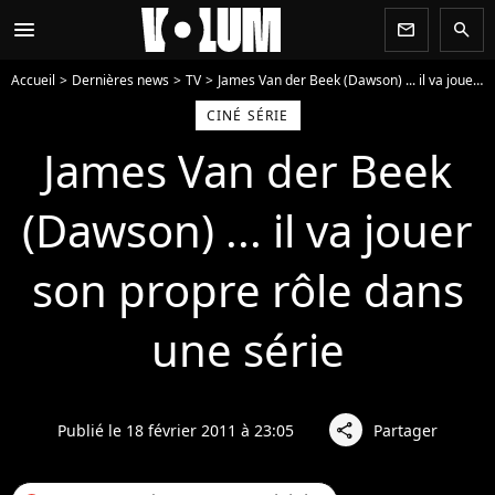
menu
newsletter
search
Accueil
Dernières news
TV
James Van der Beek (Dawson) ... il va jouer son propre rôle dans une série
CINÉ SÉRIE
James Van der Beek
(Dawson) ... il va jouer
son propre rôle dans
une série
Publié le 18 février 2011 à 23:05
Partager
share