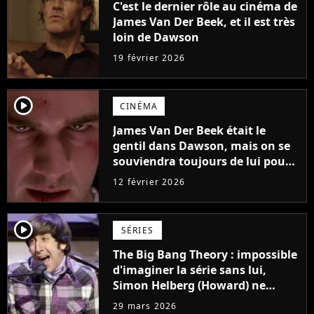
C'est le dernier rôle au cinéma de
James Van Der Beek, et il est très
loin de Dawson
19 février 2026
player2
CINÉMA
James Van Der Beek était le
gentil dans Dawson, mais on se
souviendra toujours de lui pour
cette comédie noire, sœur
12 février 2026
d'American Psycho
player2
SÉRIES
The Big Bang Theory : impossible
d'imaginer la série sans lui,
Simon Helberg (Howard) ne
voulait pourtant pas jouer dans
29 mars 2026