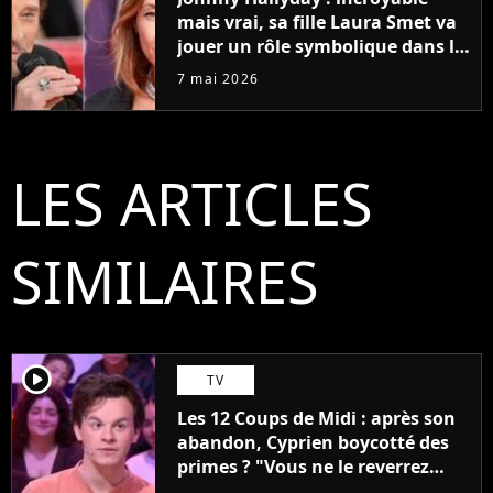
mais vrai, sa fille Laura Smet va
jouer un rôle symbolique dans le
biopic !
7 mai 2026
LES ARTICLES
SIMILAIRES
player2
TV
Les 12 Coups de Midi : après son
abandon, Cyprien boycotté des
primes ? "Vous ne le reverrez
plus"