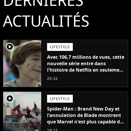
ACTUALITÉS
player2
LIFESTYLE
Avec 106,7 millions de vues, cette
nouvelle série entre dans
l'histoire de Netflix en seulement
48 jours
20:32
player2
LIFESTYLE
Spider-Man : Brand New Day et
l'annulation de Blade montrent
que Marvel n'est plus capable de
faire quoi que ce soit de simple
19:15