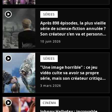
la série
player2
SÉRIES
Après 898 épisodes, la plus vieille
série de science-fiction annulée ?
Son créateur s'en va et personne
ne sait ce qui va se passer
10 juin 2026
player2
SÉRIES
"Une image horrible" : ce jeu
vidéo culte va avoir sa propre
série, mais son créateur critique
déjà la première photo
3 mars 2026
player2
CINÉMA
Johnny Hallyday : incroyable