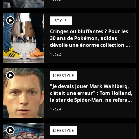
player2
STYLE
Cringes ou bluffantes ? Pour les
30 ans de Pokémon, adidas
dévoile une énorme collection de
sneakers et je ne sais pas quoi en
18:22
penser
player2
LIFESTYLE
"Je devais jouer Mark Wahlberg,
c'était une erreur" : Tom Holland,
la star de Spider-Man, ne referait
pas ce blockbuster
17:24
player2
LIFESTYLE