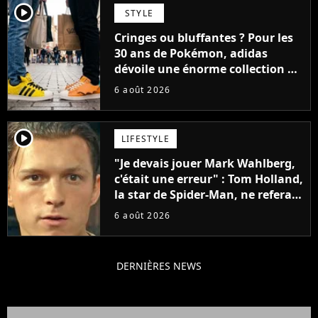
player2
STYLE
Cringes ou bluffantes ? Pour les
30 ans de Pokémon, adidas
dévoile une énorme collection de
sneakers et je ne sais pas quoi en
6 août 2026
penser
player2
LIFESTYLE
"Je devais jouer Mark Wahlberg,
c'était une erreur" : Tom Holland,
la star de Spider-Man, ne referait
pas ce blockbuster
6 août 2026
DERNIÈRES NEWS