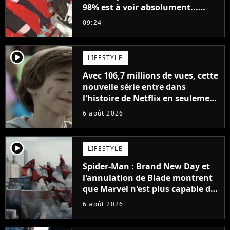
98% est à voir absolument...
sinon vous ne comprendrez plus
09:24
la série
player2
LIFESTYLE
Avec 106,7 millions de vues, cette
nouvelle série entre dans
l'histoire de Netflix en seulement
48 jours
6 août 2026
player2
LIFESTYLE
Spider-Man : Brand New Day et
l'annulation de Blade montrent
que Marvel n'est plus capable de
faire quoi que ce soit de simple
6 août 2026