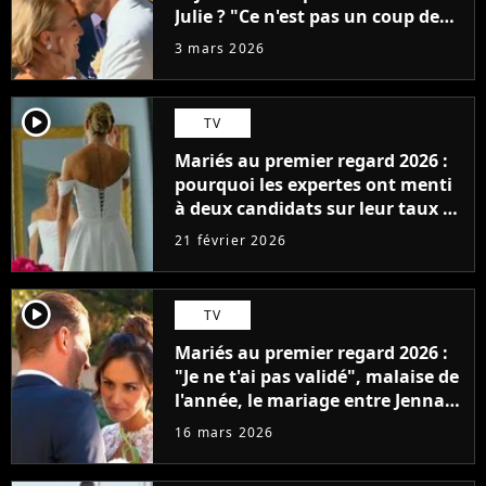
Julie ? "Ce n'est pas un coup de
foudre"
3 mars 2026
player2
TV
Mariés au premier regard 2026 :
pourquoi les expertes ont menti
à deux candidats sur leur taux de
compatibilité
21 février 2026
player2
TV
Mariés au premier regard 2026 :
"Je ne t'ai pas validé", malaise de
l'année, le mariage entre Jenna
et Laurent tourne à la
16 mars 2026
catastrophe