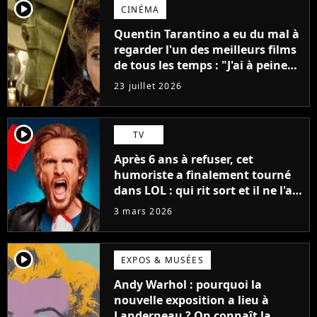
player2
CINÉMA
Quentin Tarantino a eu du mal à
regarder l'un des meilleurs films
de tous les temps : "J'ai à peine
réussi à aller jusqu'au générique
23 juillet 2026
de fin"
player2
TV
Après 6 ans à refuser, cet
humoriste a finalement tourné
dans LOL : qui rit sort et il ne l'a
pas fait pour l'argent, "J'ai
3 mars 2026
toujours dit..."
player2
EXPOS & MUSÉES
Andy Warhol : pourquoi la
nouvelle exposition a lieu à
Landerneau ? On connaît la