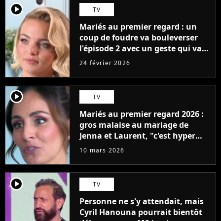
player2
TV
Mariés au premier regard : un
coup de foudre va bouleverser
l'épisode 2 avec un geste qui va
faire fondre les proches
24 février 2026
player2
TV
Mariés au premier regard 2026 :
gros malaise au mariage de
Jenna et Laurent, "c'est hyper
gênant"
10 mars 2026
player2
TV
Personne ne s'y attendait, mais
Cyril Hanouna pourrait bientôt