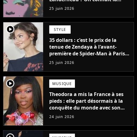
raison et elle est symbolique !
25 juin 2026
player2
STYLE
35 dollars : c'est le prix de la
tenue de Zendaya à l'avant-
première de Spider-Man à Paris,
"Le style n'a pas besoin de coûter
25 juin 2026
une fortune"
player2
MUSIQUE
Theodora a mis la France à ses
pieds : elle part désormais à la
conquête du monde avec son
premier gros feat international
24 juin 2026