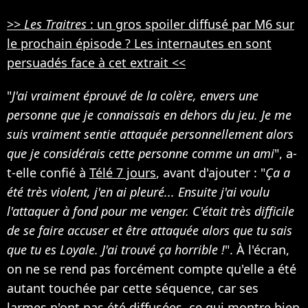
>>
Les Traitres
: un gros spoiler diffusé par M6 sur
le prochain épisode ? Les internautes en sont
persuadés face à cet extrait <<
"
J'ai vraiment éprouvé de la colère, envers une
personne que je connaissais en dehors du jeu. Je me
suis vraiment sentie attaquée personnellement alors
que je considérais cette personne comme un ami
", a-
t-elle confié à
Télé 7 jours
, avant d'ajouter : "
Ça a
été très violent, j'en ai pleuré... Ensuite j'ai voulu
l'attaquer à fond pour me venger. C'était très difficile
de se faire accuser et être attaquée alors que tu sais
que tu es Loyale. J'ai trouvé ça horrible !
". À l'écran,
on ne se rend pas forcément compte qu'elle a été
autant touchée par cette séquence, car ses
larmes n'ont pas été diffusées, ce qui montre bien