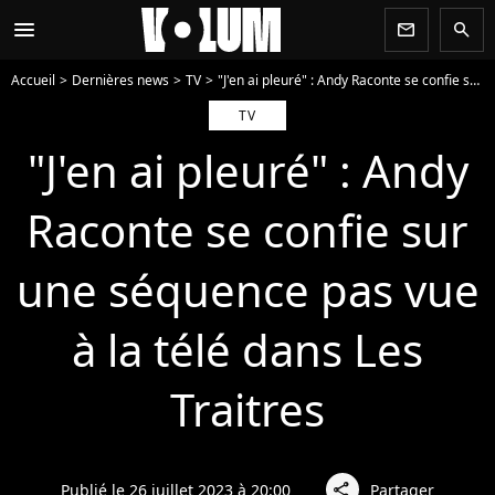
menu
newsletter
search
Accueil
Dernières news
TV
"J'en ai pleuré" : Andy Raconte se confie sur une séquence pas vue à la télé dans Les Traitres
TV
"J'en ai pleuré" : Andy
Raconte se confie sur
une séquence pas vue
à la télé dans Les
Traitres
Publié le 26 juillet 2023 à 20:00
Partager
share