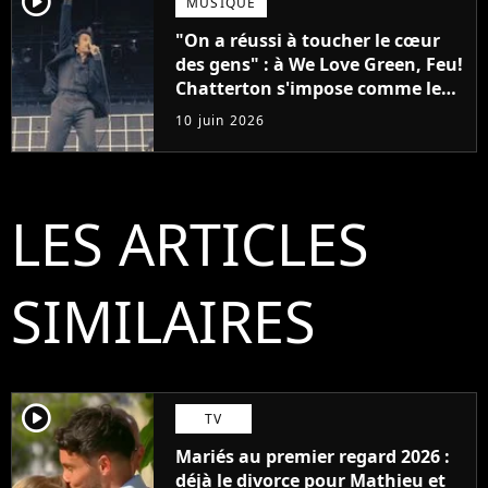
player2
MUSIQUE
"On a réussi à toucher le cœur
des gens" : à We Love Green, Feu!
Chatterton s'impose comme le
groupe rock français de sa
10 juin 2026
génération
LES ARTICLES
SIMILAIRES
player2
TV
Mariés au premier regard 2026 :
déjà le divorce pour Mathieu et