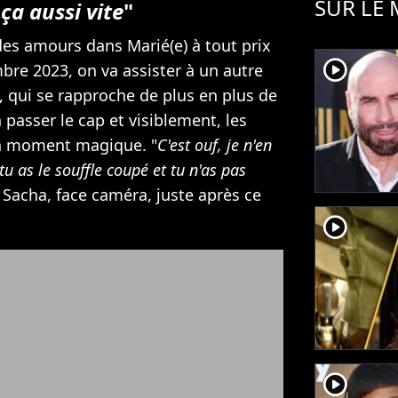
SUR LE
 ça aussi vite
"
des amours dans Marié(e) à tout prix
player2
bre 2023, on va assister à un autre
, qui se rapproche de plus en plus de
 passer le cap et visiblement, les
n moment magique. "
C'est ouf, je n'en
u as le souffle coupé et tu n'as pas
t Sacha, face caméra, juste après ce
player2
player2