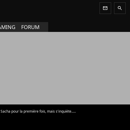
newsletter
search
AMING
FORUM
pour la première fois, mais s'inquiète... (exclu)