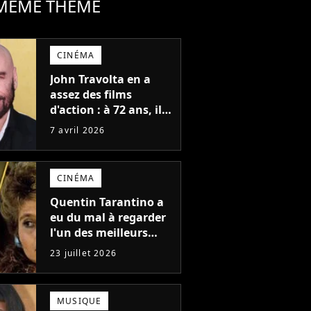
 MÊME THÈME
CINÉMA
John Travolta en a
assez des films
d'action : à 72 ans, il
signe son premier
7 avril 2026
film avec une histoire
écrite il y a 30 ans
CINÉMA
Quentin Tarantino a
eu du mal à regarder
l'un des meilleurs
films de tous les
23 juillet 2026
temps : "J'ai à peine
réussi à aller jusqu'au
générique de fin"
MUSIQUE