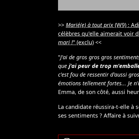
>>
Marié(e) à tout prix
(W9) : Ad
célèbres qu'elle aimerait voir d
mari !
" (exclu)
<<
"
J'ai de gros gros gros sentimen
que
j'ai peur de trop m'emball
c'est fou de ressentir d'aussi gr
émotions tellement fortes... Je n'
Emma, de son côté, aussi heur
La candidate réussira-t-elle à se
ses sentiments ? Affaire à suiv