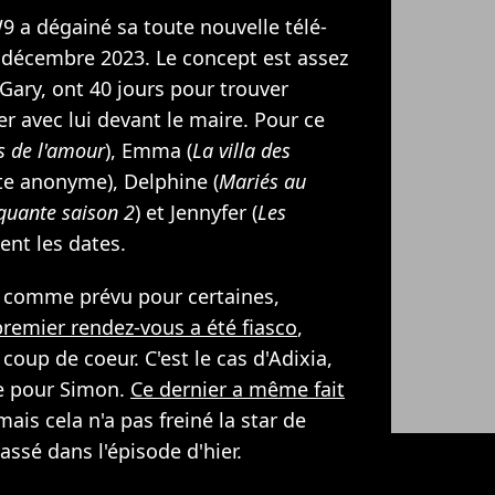
W9 a dégainé sa toute nouvelle télé-
4 décembre 2023. Le concept est assez
Gary, ont 40 jours pour trouver
r avec lui devant le maire. Pour ce
s de l'amour
), Emma (
La villa des
ate anonyme), Delphine (
Mariés au
quante saison 2
) et Jennyfer (
Les
ent les dates.
as comme prévu pour certaines,
premier rendez-vous a été fiasco
,
oup de coeur. C'est le cas d'Adixia,
ce pour Simon.
Ce dernier a même fait
 mais cela n'a pas freiné la star de
assé dans l'épisode d'hier.