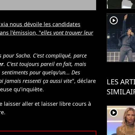
player2
ixia nous dévoile les candidates
ans l'émission, "
elles vont trouver leur
ts pour Sacha. C'est compliqué, parce
er
. C'est toujours pareil en fait, mais
os sentiments pour quelqu'un... Des
LES ART
ai jamais ressenti ça aussi vite
", déclare
euse qu'inquiète.
SIMILAI
 laisser aller et laisser libre cours à
player2
re.