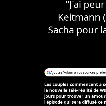
"J'ai peu
Keitmann (
Sacha pour la
Ajoutez Volum à vos sources préfé
Les couples commencent à se 
la nouvelle télé-réalité de W
jours pour trouver un amoure
l'épisode qui sera diffusé c