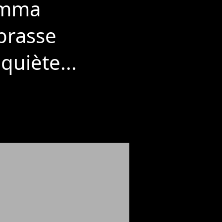
 Emma
brasse
quiète...