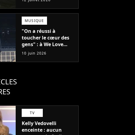
"On ne peut pas
tricher"
MUSIQUE
"On a réussi à
toucher le cœur des
gens" : à We Love
Green, Feu!
10 juin 2026
Chatterton s'impose
comme le groupe rock
français de sa
génération
ICLES
RES
TV
Kelly Vedovelli
enceinte : aucun