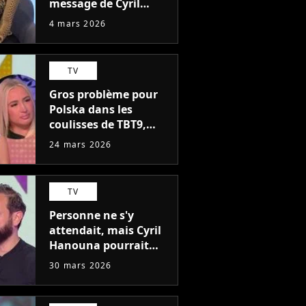
message de Cyril
Hanouna ? Elle fait le
4 mars 2026
point sur les
chroniqueurs de TBT9
qui lui ont écrit
TV
Gros problème pour
Polska dans les
coulisses de TBT9,
Cyril Hanouna peu
24 mars 2026
rassurant : "Je n'ai
jamais vu un état
pareil"
TV
Personne ne s'y
attendait, mais Cyril
Hanouna pourrait
bientôt débarquer sur
30 mars 2026
M6 (mais pas avec
TBT9)