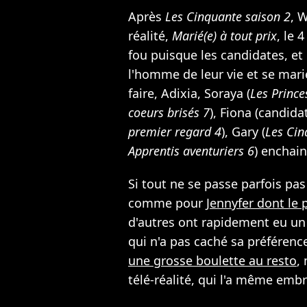
Après
Les Cinquante saison 2
, 
réalité,
Marié(e) à tout prix
, le 
fou puisque les candidates, et 
l'homme de leur vie et se marie
faire, Adixia, Soraya (
Les Prince
coeurs brisés 7
), Fiona (candid
premier regard 4
), Gary (
Les Cin
Apprentis aventuriers 6
) enchain
Si tout ne se passe parfois p
comme pour
Jennyfer dont le 
d'autres ont rapidement eu un c
qui n'a pas caché sa préféren
une grosse boulette au resto
,
télé-réalité, qui l'a même embr