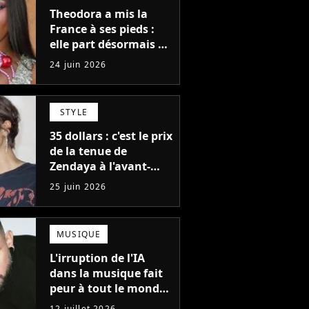
Theodora a mis la
France à ses pieds :
elle part désormais à
la conquête du
24 juin 2026
monde avec son
premier gros feat
international
STYLE
35 dollars : c'est le prix
de la tenue de
Zendaya à l'avant-
première de Spider-
25 juin 2026
Man à Paris, "Le style
n'a pas besoin de
coûter une fortune"
MUSIQUE
L'irruption de l'IA
dans la musique fait
peur à tout le monde,
sauf à ce célèbre DJ :
12 juillet 2026