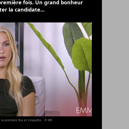
première fois. Un grand bonheur
er la candidate...
la première fois et s'inquiète... © W9