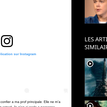
LES ART
SIMILAI
blication sur Instagram
player2
 confier a ma prof principale. Elle ne m'a
player2
 retard. Je n'en ai parle a personne