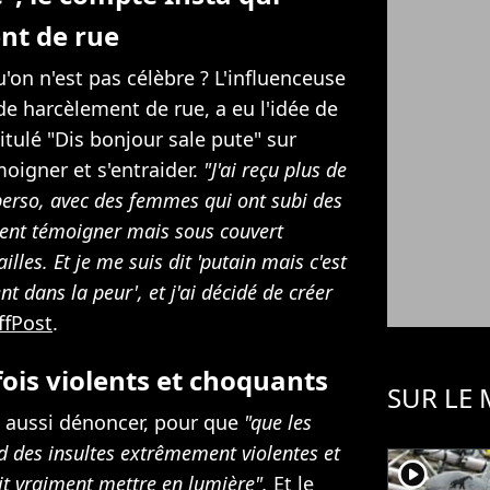
nt de rue
on n'est pas célèbre ? L'influenceuse
de harcèlement de rue, a eu l'idée de
tulé "Dis bonjour sale pute" sur
oigner et s'entraider.
"J'ai reçu plus de
rso, avec des femmes qui ont subi des
aient témoigner mais sous couvert
lles. Et je me suis dit 'putain mais c'est
 dans la peur', et j'ai décidé de créer
ffPost
.
ois violents et choquants
SUR LE
is aussi dénoncer, pour que
"que les
 des insultes extrêmement violentes et
player2
it vraiment mettre en lumière".
Et le