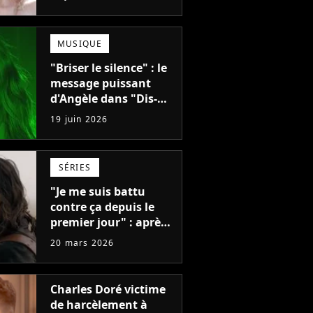
You Want ?
MUSIQUE
"Briser le silence" : le
message puissant
d'Angèle dans "Dis-
le", son nouveau clip
19 juin 2026
très stylé
SÉRIES
"Je me suis battu
contre ça depuis le
premier jour" : après
10 ans de The Walking
20 mars 2026
Dead, la série a cessé
de prendre en compte
les souhaits de
Charles Doré victime
Norman Reedus
de harcèlement à