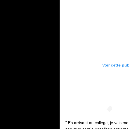
Voir cette pu
" En arrivant au college, je vais me
pas crue et m'a penalisee pour mon