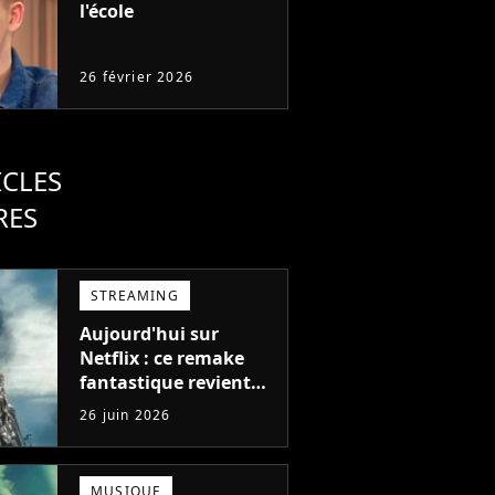
l'école
26 février 2026
ICLES
RES
STREAMING
Aujourd'hui sur
Netflix : ce remake
fantastique revient
avec sa suite, 2 ans
26 juin 2026
après avoir réalisé 60
millions de vues et
régné 6 semaines
MUSIQUE