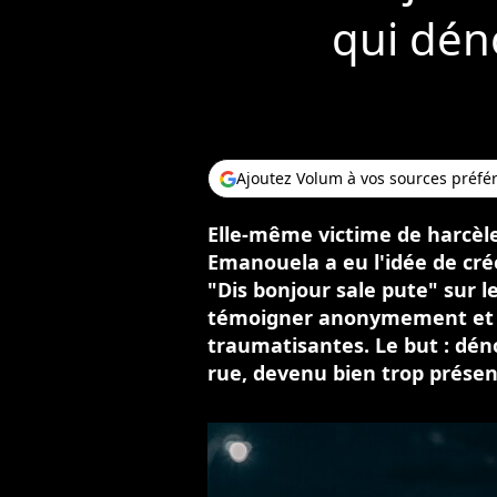
qui dén
Ajoutez Volum à vos sources préfé
Elle-même victime de harcèl
Emanouela a eu l'idée de cr
"Dis bonjour sale pute" sur 
témoigner anonymement et r
traumatisantes. Le but : dé
rue, devenu bien trop présen