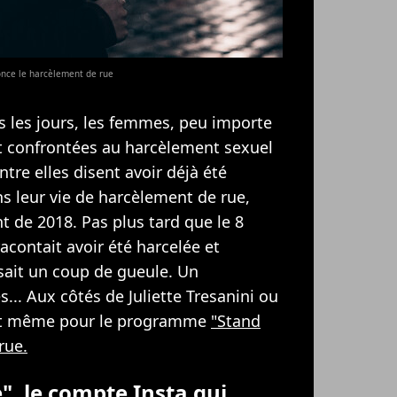
once le harcèlement de rue
us les jours, les femmes, peu importe
nt confrontées au harcèlement sexuel
ntre elles disent avoir déjà été
s leur vie de harcèlement de rue,
t de 2018. Pas plus tard que le 8
racontait avoir été harcelée et
sait un coup de gueule. Un
... Aux côtés de Juliette Tresanini ou
sait même pour le programme
"Stand
rue.
", le compte Insta qui