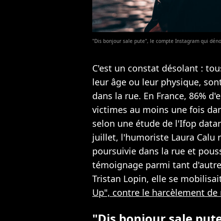
"Dis bonjour sale pute", le compte Instagram qui dén
C'est un constat désolant : to
leur âge ou leur physique, so
dans la rue. En France, 86% d'e
victimes au moins une fois dan
selon une étude de l'Ifop datan
juillet, l'humoriste Laura Calu 
poursuivie dans la rue et pous
témoignage parmi tant d'autres
Tristan Lopin, elle se mobili
Up", contre le harcèlement de 
"Dis bonjour sale pute