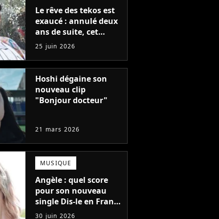
Le rêve des tekos est
exaucé : annulé deux
ans de suite, cet
événement clubbing
25 juin 2026
entièrement gratuit
réinvestit les rues de
Paris
Hoshi dégaine son
nouveau clip
"Bonjour docteur"
21 mars 2026
MUSIQUE
Angèle : quel score
pour son nouveau
single Dis-le en France
? Plus fort que What
30 juin 2026